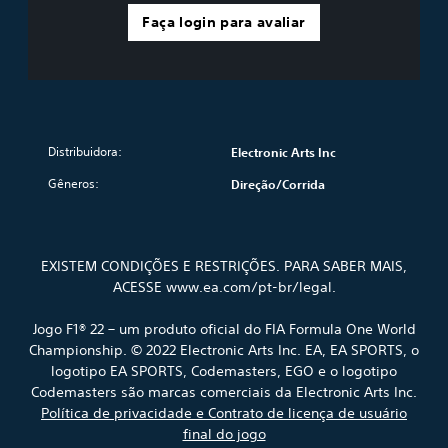
s
a
e
r
q
t
Faça login para avaliar
d
-
a
u
i
e
p
q
ê
n
c
a
u
n
ç
o
p
e
c
ã
m
o
s
i
o
a
s
e
a
e
l
p
j
s
n
g
o
Distribuidora:
Electronic Arts Inc
a
n
t
u
r
a
o
r
Gêneros:
Direção/corrida
m
v
m
j
e
a
o
e
o
e
s
z
s
g
l
o
p
m
o
a
p
o
a
EXISTEM CONDIÇÕES E RESTRIÇÕES. PARA SABER MAIS,
p
s
ç
d
e
a
ACESSE www.ea.com/pt-br/legal.
.
õ
e
m
r
e
m
c
a
Jogo F1® 22 – um produto oficial do FIA Formula One World
s
s
A
a
p
d
e
Championship. © 2022 Electronic Arts Inc. EA, EA SPORTS, o
d
l
r
e
r
logotipo EA SPORTS, Codemasters, EGO e o logotipo
a
a
t
r
e
a
Codemasters são marcas comerciais da Electronic Arts Inc.
t
e
e
x
l
i
Política de privacidade e Contrato de licença de usuário
r
m
i
t
c
final do jogo
n
a
b
o
a