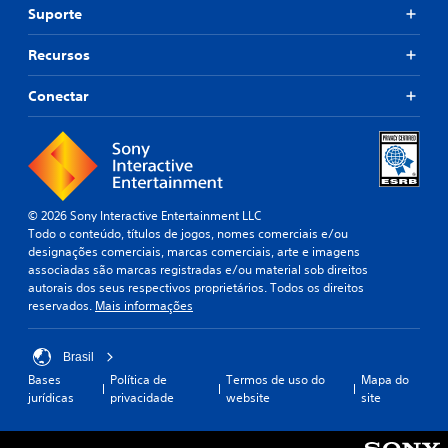
d
d
d
ê
Suporte
i
e
o
p
o
d
o
c
Recursos
A
e
d
o
s
f
e
n
Conectar
i
i
c
t
n
n
r
r
f
i
i
o
o
r
a
l
r
a
r
e
m
s
p
a
a
a
o
© 2026 Sony Interactive Entertainment LLC
ç
í
n
n
Todo o conteúdo, títulos de jogos, nomes comerciais e/ou
õ
d
t
a
designações comerciais, marcas comerciais, arte e imagens
e
a
o
associadas são marcas registradas e/ou material sob direitos
l
s
d
s
autorais dos seus respectivos proprietários. Todos os direitos
ó
p
e
d
reservados.
Mais informações
g
o
á
e
i
r
u
s
c
á
d
a
Brasil
o
u
i
l
Bases
Política de
Termos de uso do
Mapa do
d
o
a
v
jurídicas
privacidade
website
site
i
p
a
j
o
a
m
u
t
r
e