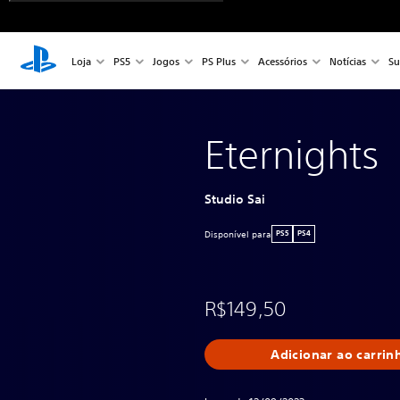
Loja
PS5
Jogos
PS Plus
Acessórios
Notícias
Su
Eternights
Studio Sai
Disponível para
PS5
PS4
R$149,50
Adicionar ao carrin