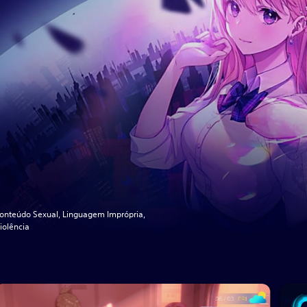
onteúdo Sexual, Linguagem Imprópria,
iolência