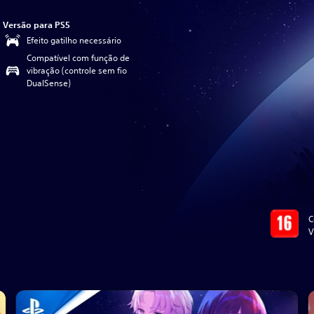
Versão para PS5
Efeito gatilho necessário
Compatível com função de
vibração (controle sem fio
DualSense)
C
V