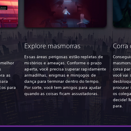
Explore masmorras
Corra 
Essas áreas perigosas estão repletas de
Consegui
 melhor
mistérios e ameaças. Conforme o prazo
masmorra
s
aperta, você precisa superar rapidamente
coisa pa
bra as
armadilhas, enigmas e minijogos de
você vai
 para
dança para terminar dentro do tempo.
desbloqu
icos para
Por sorte, você tem amigos para ajudar
procurar 
quando as coisas ficam assustadoras.
os colega
decide! 
para.