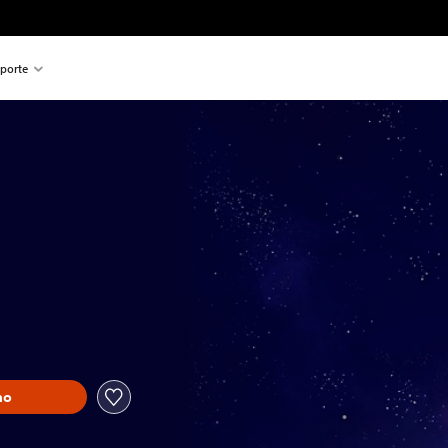
porte
ho