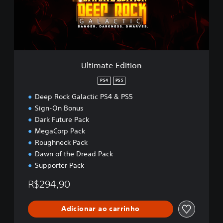
t
e
E
d
i
t
i
Ultimate Edition
o
n
PS4
PS5
Deep Rock Galactic PS4 & PS5
Sign-On Bonus
Dark Future Pack
MegaCorp Pack
Roughneck Pack
Dawn of the Dread Pack
Supporter Pack
R$294,90
Adicionar ao carrinho