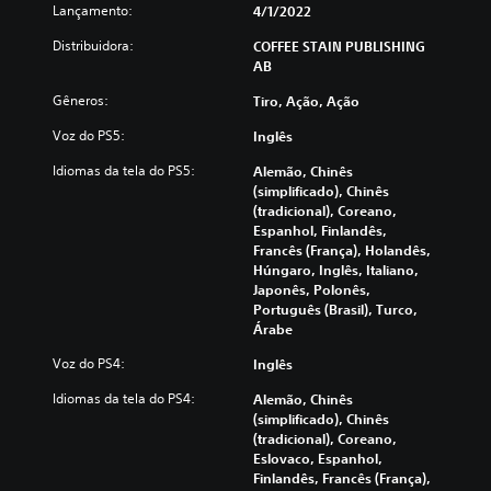
Lançamento:
4/1/2022
Distribuidora:
COFFEE STAIN PUBLISHING
AB
Gêneros:
Tiro, Ação, Ação
Voz do PS5:
Inglês
Idiomas da tela do PS5:
Alemão, Chinês
(simplificado), Chinês
(tradicional), Coreano,
Espanhol, Finlandês,
Francês (França), Holandês,
Húngaro, Inglês, Italiano,
Japonês, Polonês,
Português (Brasil), Turco,
Árabe
Voz do PS4:
Inglês
Idiomas da tela do PS4:
Alemão, Chinês
(simplificado), Chinês
(tradicional), Coreano,
Eslovaco, Espanhol,
Finlandês, Francês (França),