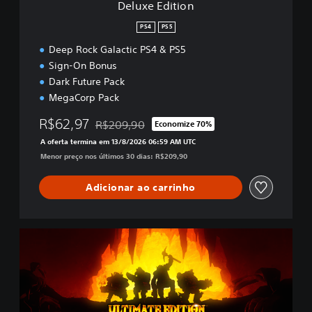
Deluxe Edition
PS4
PS5
Deep Rock Galactic PS4 & PS5
Sign-On Bonus
Dark Future Pack
MegaCorp Pack
R$62,97
R$209,90
Economize 70%
Desconto aplicado no preço original de R$209,
A oferta termina em 13/8/2026 06:59 AM UTC
Menor preço nos últimos 30 dias: R$209,90
Adicionar ao carrinho
U
l
t
i
m
a