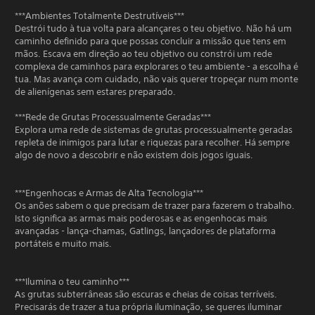
***Ambientes Totalmente Destrutíveis***
Destrói tudo à tua volta para alcançares o teu objetivo. Não há um
caminho definido para que possas concluir a missão que tens em
mãos. Escava em direção ao teu objetivo ou constrói um rede
complexa de caminhos para explorares o teu ambiente - a escolha é
tua. Mas avança com cuidado, não vais querer tropeçar num monte
de alienígenas sem estares preparado.
***Rede de Grutas Processualmente Geradas***
Explora uma rede de sistemas de grutas processualmente geradas
repleta de inimigos para lutar e riquezas para recolher. Há sempre
algo de novo a descobrir e não existem dois jogos iguais.
***Engenhocas e Armas de Alta Tecnologia***
Os anões sabem o que precisam de trazer para fazerem o trabalho.
Isto significa as armas mais poderosas e as engenhocas mais
avançadas - lança-chamas, Gatlings, lançadores de plataforma
portáteis e muito mais.
***Ilumina o teu caminho***
As grutas subterrâneas são escuras e cheias de coisas terríveis.
Precisarás de trazer a tua própria iluminação, se queres iluminar