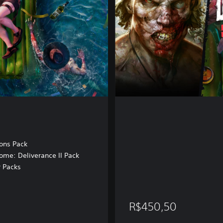
u
n
d
l
e
ons Pack
me: Deliverance II Pack
r Packs
R$450,50