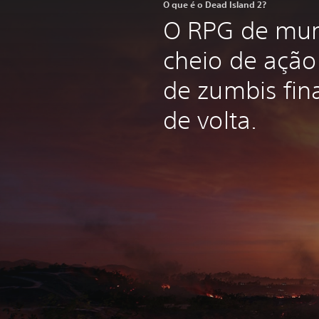
O que é o Dead Island 2?
O RPG de mun
cheio de açã
de zumbis fin
de volta.