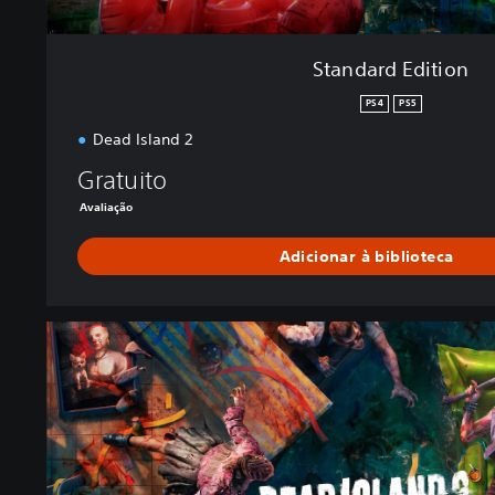
Standard Edition
PS4
PS5
Dead Island 2
Gratuito
Avaliação
Adicionar à biblioteca
U
l
t
i
m
a
t