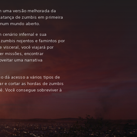
om uma versão melhorada da
matança de zumbis em primeira
 num mundo aberto.
 cenário infernal e sua
zumbis nojentos e famintos por
visceral, você viajará por
er missões, encontrar
oveitar uma narrativa
o dá acesso a vários tipos de
r e cortar as hordas de zumbis
ê. Você consegue sobreviver à