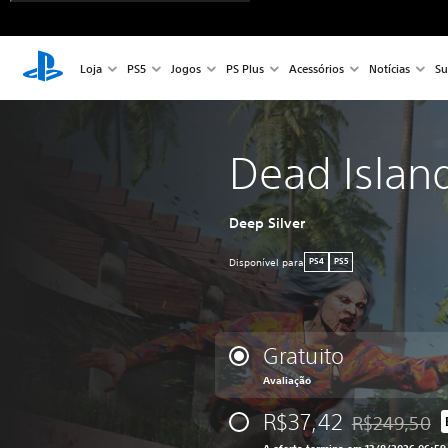
Loja
PS5
Jogos
PS Plus
Acessórios
Notícias
Su
Dead Islan
Deep Silver
Disponível para
PS4
PS5
Gratuito
Avaliação
R$37,42
R$249,50
Desconto apli