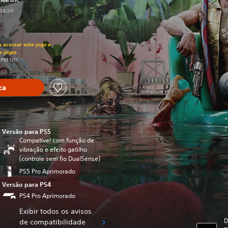
9 AM UTC
234,50
ado no preço original de R$249,50
a acessar este jogo e
e jogos
 PM UTC
ca
Versão para PS5
Compatível com função de
vibração e efeito gatilho
(controle sem fio DualSense)
PS5 Pro Aprimorado
Versão para PS4
PS4 Pro Aprimorado
Exibir todos os avisos
D
de compatibilidade