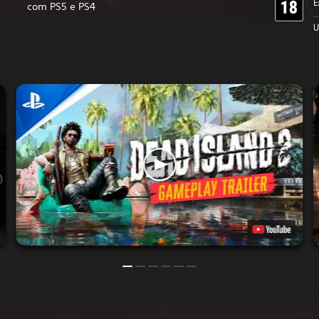
E
com PS5 e PS4
U