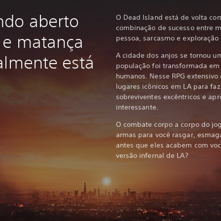
do aberto
O Dead Island está de volta c
combinação de sucesso entre 
o e matança
pessoa, sarcasmo e exploração
A cidade dos anjos se tornou um
almente está
população foi transformada em 
humanos. Nesse RPG extensivo e 
lugares icônicos em LA para faz
sobreviventes excêntricos e apr
interessante.
O combate corpo a corpo do jog
armas para você rasgar, esmaga
antes que eles acabem com voc
versão infernal de LA?