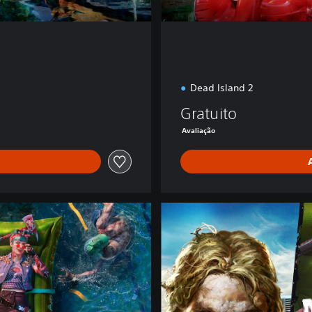
Dead Island 2
Gratuito
Avaliação
S
e
r
i
e
s
B