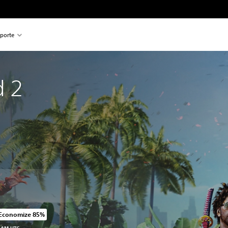
porte
d 2
Economize 85%
cado no preço original de R$249,50