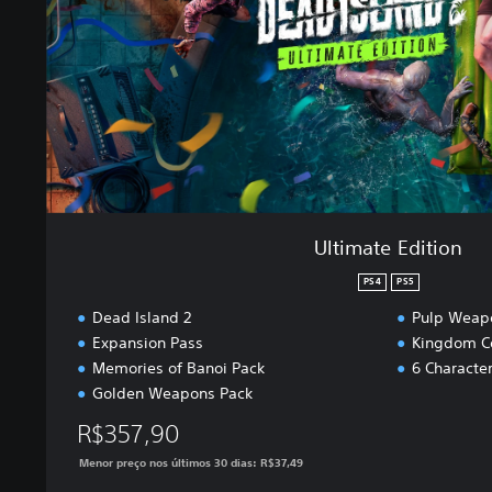
e
E
d
i
t
i
o
n
Ultimate Edition
PS4
PS5
Dead Island 2
Pulp Weap
Expansion Pass
Kingdom Co
Memories of Banoi Pack
6 Characte
Golden Weapons Pack
R$357,90
Menor preço nos últimos 30 dias: R$37,49