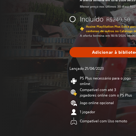
A oferta termina em 13/8/2026 06:5
Menor preço nos últimos 30 dias: R$
Incluído
R$249,50
Desconto aplic
Assine PlayStation Plus Extra par
centenas de outros no Catálogo d
A oferta termina em 18/8/2026 04:00
Adicionar à bibliote
Lançado 21/04/2023
PS Plus necessário para o jogo
online
Compatível com até 3
jogadores online com o PS Plus
Jogo online opcional
1 jogador
Compatível com Uso remoto