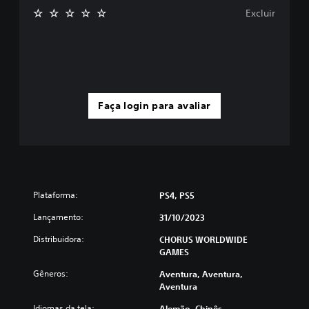
Excluir
Faça login para avaliar
Plataforma:
PS4, PS5
Lançamento:
31/10/2023
Distribuidora:
CHORUS WORLDWIDE
GAMES
Gêneros:
Aventura, Aventura,
Aventura
Idiomas da tela:
Alemão, Chinês