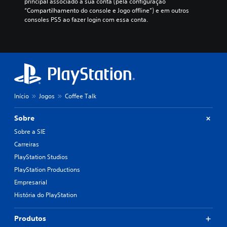
principal associado à sua conta (pela configuração 
“Compartilhamento do console e Jogo offline”) e em outros 
consoles PS5 ao fazer login com essa conta.
Início
Jogos
Coffee Talk
Sobre
Sobre a SIE
Carreiras
PlayStation Studios
PlayStation Productions
Empresarial
História do PlayStation
Produtos