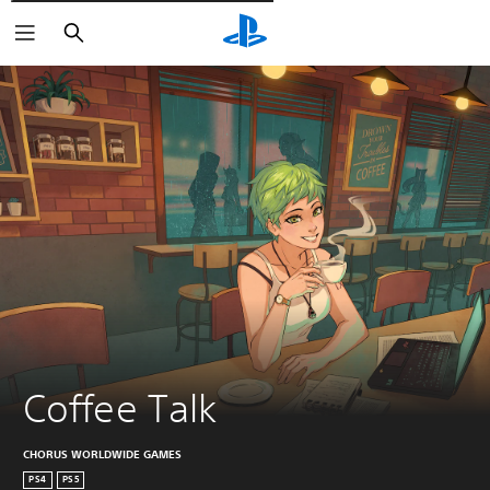
Pesquisar
Coffee Talk
CHORUS WORLDWIDE GAMES
PS4
PS5