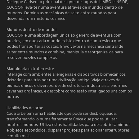
De Jeppe Carlsen, o principal designer de jogos de LIMBO e INSIDE,
COCOON leva-te numa aventura através de mundos dentro de
mundos. Domina as mecânicas de salto entre mundos para
desvendar um mistério cósmico.
Mundos dentro de mundos
COCOON é uma abordagem única ao género de aventura com
puzzles, em que cada mundo existe dentro de uma esfera que
podes transportar às costas. Envolve-te na mecânica central de
saltar entre mundos e combina, manipula e reorganiza-os para
resolver puzzles complexos.
Maquinaria extraterrestre
Interage com ambientes alienígenas e dispositivos biomecânicos
deixados para trás por uma civilização antiga. Viaja através de
biomas únicos e diversos, desde estruturas industriais a enormes
cavernas orgânicas, e descobre como estão interligados uns com os
outros.
Habilidades de orbe
Cada orbe tem uma habilidade que pode ser desbloqueada,
transformando-o numa ferramenta única que podes utilizar
noutros mundos. Utiliza estas habilidades para descobrir caminhos
e objetos escondidos, disparar projéteis para acionar interruptores
e muito mais.