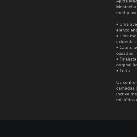
Ajude Mad
Montanha C
multiplaye
• Uma ave
elenco en
• Uma mon
exigentes
• Capítulo
ousados
• Finalist
original 
• Torta
Os control
camadas d
incrivelm
mistérios