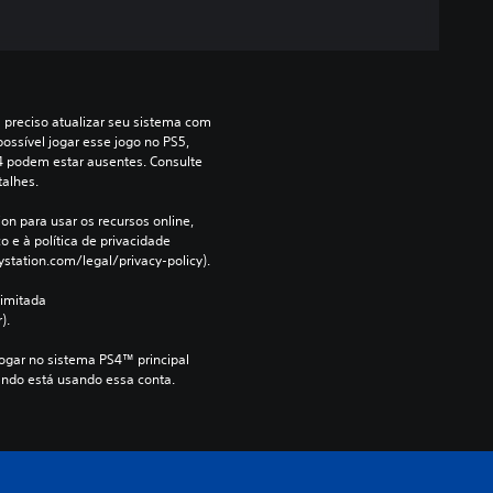
a preciso atualizar seu sistema com 
ossível jogar esse jogo no PS5, 
4 podem estar ausentes. Consulte 
talhes.
on para usar os recursos online, 
 e à política de privacidade 
ystation.com/legal/privacy-policy).
imitada 
).
jogar no sistema PS4™ principal 
ndo está usando essa conta.