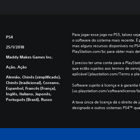
Para jogar esse jogo no PS5, talvez sej
PS4
o software do sistema mais recente. É p
mas alguns recursos disponíveis no PS
25/1/2018
PlayStation.com/bc para obter mais de
Maddy Makes Games Inc.
É preciso ter uma conta para a PlayStati
Ação, Ação
que estão sujeitos aos termos de serviço
aplicável (playstation.com/Terms e pla
Alemão, Chinês (simplificado),
Chinês (tradicional), Coreano,
Software sujeito à licença e à garantia l
Espanhol, Francês (França),
(us.playstation.com/softwarelicense/br
Inglês, Italiano, Japonês,
Português (Brasil), Russo
A taxa única de licença dá o direito de 
designado e outros sistemas PS4™ qua