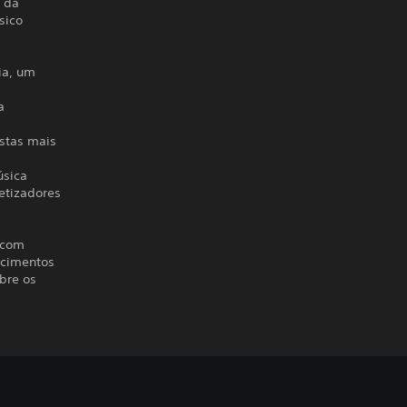
o da
sico
ia, um
a
istas mais
úsica
etizadores
s com
scimentos
bre os