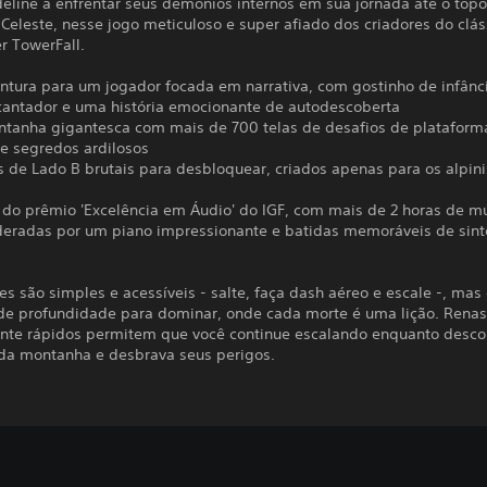
eline a enfrentar seus demônios internos em sua jornada até o top
eleste, nesse jogo meticuloso e super afiado dos criadores do clás
r TowerFall.
ntura para um jogador focada em narrativa, com gostinho de infânc
cantador e uma história emocionante de autodescoberta
tanha gigantesca com mais de 700 telas de desafios de plataform
 e segredos ardilosos
s de Lado B brutais para desbloquear, criados apenas para os alpin
a do prêmio 'Excelência em Áudio' do IGF, com mais de 2 horas de m
lideradas por um piano impressionante e batidas memoráveis de sint
es são simples e acessíveis - salte, faça dash aéreo e escale -, ma
e profundidade para dominar, onde cada morte é uma lição. Rena
ente rápidos permitem que você continue escalando enquanto desco
 da montanha e desbrava seus perigos.