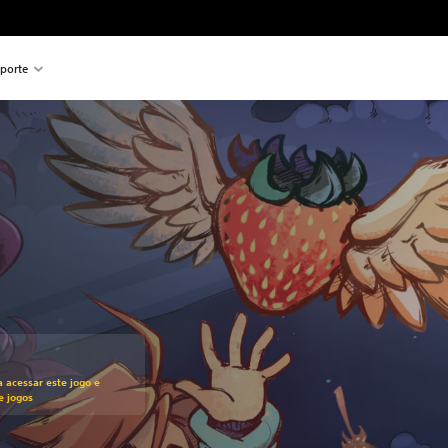
porte
ado no preço original de R$114,90
a acessar este jogo e
e jogos