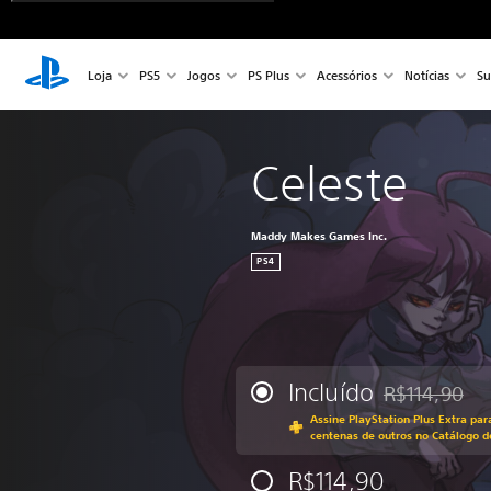
Loja
PS5
Jogos
PS Plus
Acessórios
Notícias
Su
Celeste
Maddy Makes Games Inc.
PS4
Incluído
R$114,90
Desconto aplic
Assine PlayStation Plus Extra par
centenas de outros no Catálogo d
R$114,90