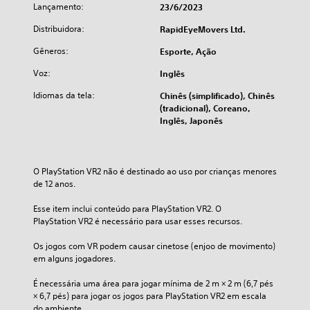
Lançamento:
23/6/2023
Distribuidora:
RapidEyeMovers Ltd.
Gêneros:
Esporte, Ação
Voz:
Inglês
Idiomas da tela:
Chinês (simplificado), Chinês
(tradicional), Coreano,
Inglês, Japonês
O PlayStation VR2 não é destinado ao uso por crianças menores 
de 12 anos.
Esse item inclui conteúdo para PlayStation VR2. O 
PlayStation VR2 é necessário para usar esses recursos.
Os jogos com VR podem causar cinetose (enjoo de movimento) 
em alguns jogadores.
É necessária uma área para jogar mínima de 2 m × 2 m (6,7 pés 
× 6,7 pés) para jogar os jogos para PlayStation VR2 em escala 
do ambiente.