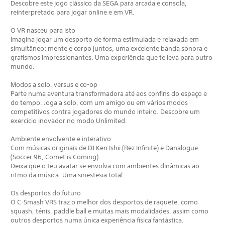
Descobre este jogo clássico da SEGA para arcada e consola,
reinterpretado para jogar online e em VR.
O VR nasceu para isto
Imagina jogar um desporto de forma estimulada e relaxada em
simultâneo: mente e corpo juntos, uma excelente banda sonora e
grafismos impressionantes. Uma experiência que te leva para outro
mundo.
Modos a solo, versus e co-op
Parte numa aventura transformadora até aos confins do espaço e
do tempo. Joga a solo, com um amigo ou em vários modos
competitivos contra jogadores do mundo inteiro. Descobre um
exercício inovador no modo Unlimited.
Ambiente envolvente e interativo
Com músicas originais de DJ Ken Ishii (Rez Infinite) e Danalogue
(Soccer 96, Comet is Coming).
Deixa que o teu avatar se envolva com ambientes dinâmicas ao
ritmo da música. Uma sinestesia total.
Os desportos do futuro
O C-Smash VRS traz o melhor dos desportos de raquete, como
squash, ténis, paddle ball e muitas mais modalidades, assim como
outros desportos numa única experiência física fantástica.