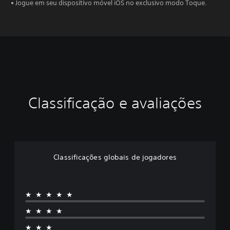
• Jogue em seu dispositivo móvel iOS no exclusivo modo Toque.
Classificação e avaliações
Classificações globais de jogadores
★★★★★
★★★★
★★★