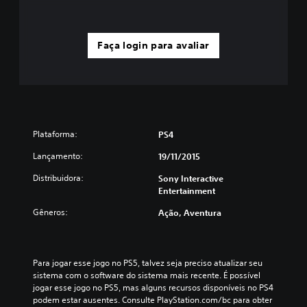
Faça login para avaliar
Plataforma:
PS4
Lançamento:
19/11/2015
Distribuidora:
Sony Interactive
Entertainment
Gêneros:
Ação, Aventura
Para jogar esse jogo no PS5, talvez seja preciso atualizar seu 
sistema com o software do sistema mais recente. É possível 
jogar esse jogo no PS5, mas alguns recursos disponíveis no PS4 
podem estar ausentes. Consulte PlayStation.com/bc para obter 