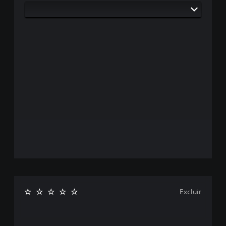
Excluir