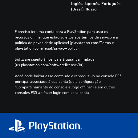
x
j
Inglês, Japonês, Português
ã
i
u
(Brasil), Russo
o
b
d
o
i
a
f
d
a
e
o
f
É preciso ter uma conta para a PlayStation para usar os 
r
c
a
recursos online, que estão sujeitos aos termos de serviço e à 
e
o
c
política de privacidade aplicável (playstation.com/Terms e 
c
m
i
playstation.com/legal/privacy-policy).
i
u
l
d
m
i
Software sujeito à licença e à garantia limitada 
a
t
t
(us.playstation.com/softwarelicense/br).
s
a
a
a
m
r
Você pode baixar esse conteúdo e reproduzi-lo no console PS5 
l
a
a
principal associado à sua conta (pela configuração 
g
n
l
“Compartilhamento do console e Jogo offline”) e em outros 
u
h
e
consoles PS5 ao fazer login com essa conta.
m
o
i
a
d
t
s
e
u
o
f
r
p
o
a
ç
n
.
õ
t
e
e