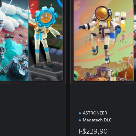
t
e
c
h
E
d
i
t
i
o
n
ASTRONEER
Megatech DLC
R$229,90