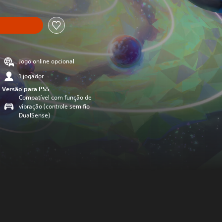
Jogo online opcional
1 jogador
Versão para PS5
Compatível com função de
vibração (controle sem fio
DualSense)