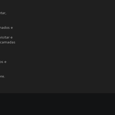
tar,
rmados e
isitar e
r camadas
os e
re.