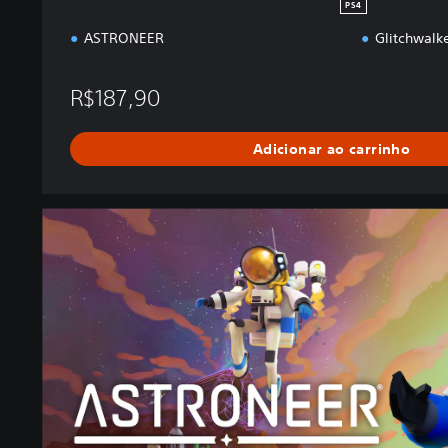
n
PS4
ASTRONEER
Glitchwalk
R$187,90
Adicionar ao carrinho
E
v
o
l
u
t
i
o
n
E
d