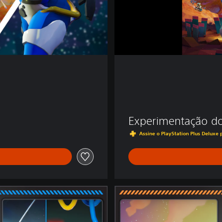
14,90
Experimentação do
Assine o PlayStation Plus Deluxe
M
e
g
a