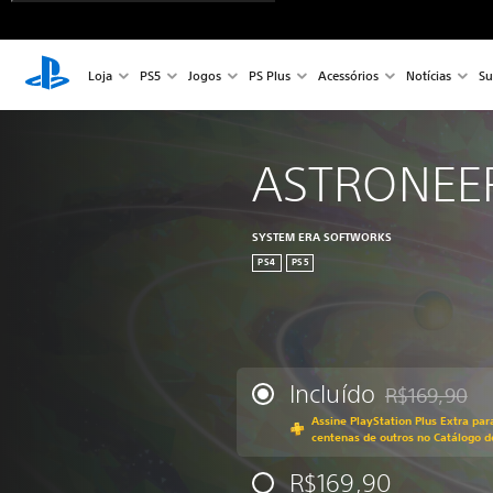
Loja
PS5
Jogos
PS Plus
Acessórios
Notícias
Su
ASTRONEE
SYSTEM ERA SOFTWORKS
PS4
PS5
Incluído
R$169,90
Desconto aplic
Assine PlayStation Plus Extra par
centenas de outros no Catálogo d
R$169,90