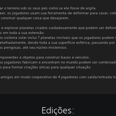
r o terreno sob os seus pés como se ele fosse de argila.
eer, os jogadores usam sua ferramenta de deformar para cavar, cole
 construir qualquer coisa que desejarem.
r e explorar planetas criados cuidadosamente que podem ser defo
os em toda a sua extensão.
o sistema solar inclui 7 planetas incríveis que os jogadores podem v
detalhadamente, desde toda a sua superfície esférica, passando po
s perigosas, até seu núcleo misterioso.
mponentes e objetos para construir bases e veículos.
 os jogadores fabricam e encontram no mundo podem ser combinad
s para formar criações únicas para qualquer situação.
 amigos em modo cooperativo de 4 jogadores com saída/entrada liv
Edições: