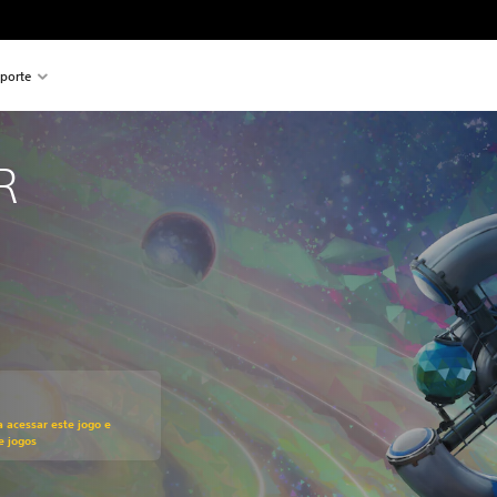
porte
R
ado no preço original de R$169,90
a acessar este jogo e
e jogos