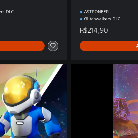
ers DLC
ASTRONEER
Glitchwalkers DLC
R$214,90
A
s
t
r
o
n
e
e
r