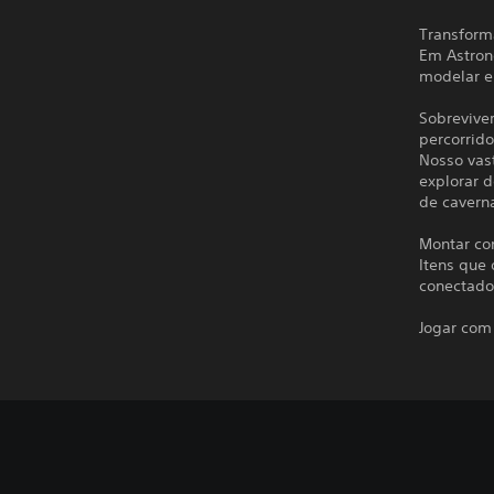
Transforma
Em Astron
modelar e
Sobrevive
percorrid
Nosso vast
explorar 
de caverna
Montar co
Itens que
conectado
Jogar com