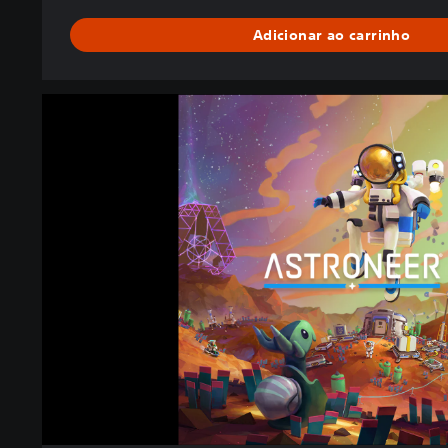
Adicionar ao carrinho
A
S
T
R
O
N
E
E
R