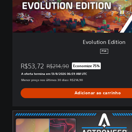
i
t
i
o
n
Evolution Edition
PS4
R$53,72
R$214,90
Economize 75%
Desconto aplicado no preço original de R$2
A oferta termina em 13/8/2026 06:59 AM UTC
Menor preço nos últimos 30 dias: R$214,90
Adicionar ao carrinho
U
l
t
i