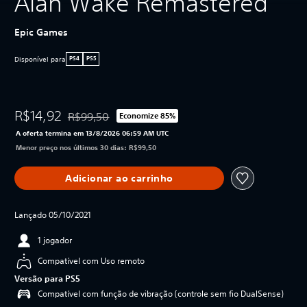
Alan Wake Remastered
Epic Games
Disponível para
PS4
PS5
R$14,92
R$99,50
Economize 85%
Desconto aplicado no preço original de R$99,50
A oferta termina em 13/8/2026 06:59 AM UTC
Menor preço nos últimos 30 dias: R$99,50
Adicionar ao carrinho
Lançado 05/10/2021
1 jogador
Compatível com Uso remoto
Versão para PS5
Compatível com função de vibração (controle sem fio DualSense)