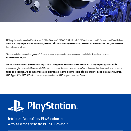
O "logotipo da família PlayStation", "PlayStation", "PS5", "PULSE Elite", "PlayStation Link", "ícone do PlayStation
Link" e o "logotipo das formas PlayStation" são marcas registradas ou marcas comerciais da Sony Interactive
Entertainment Inc.
"O verdadeiro som dos games" é uma marca registrada ou marca comercial da Sony Interactive
Entertainment, LLC.
Mac é uma marca registrada da Apple Inc. O logotipo textual Bluetooth® e seus logotipos gráficos são
marcas registradas da Bluetooth SIG, Inc., e o uso dessas marcas pela Sony Interactive Entertainment Inc. é
feito sob licença. As demais marcas registradas e nomes comerciais são de propriedade de seus titulares.
USB Type-C® e USB-C® são marcas registradas da USB Implementers Forum.
Início
Acessórios PlayStation
Alto-falantes sem fio PULSE Elevate™