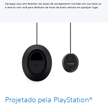
Carregue seus alto-falantes nas bases de carregamento incluídas em sua mesa ou
e leve-as com você para desfrutar de horas de áudio realista em qualquer lugar.
Projetado pela PlayStation®