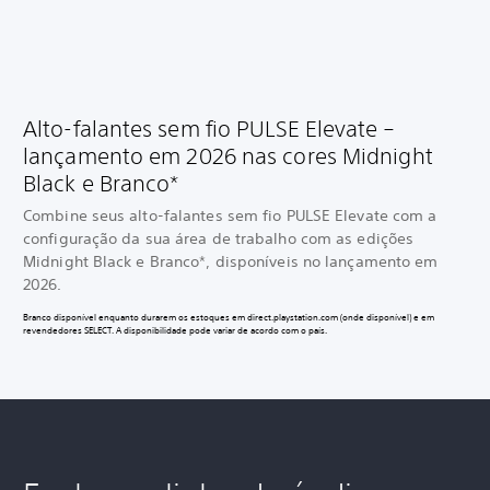
Alto-falantes sem fio PULSE Elevate –
lançamento em 2026 nas cores Midnight
Black e Branco*
Combine seus alto-falantes sem fio PULSE Elevate com a
configuração da sua área de trabalho com as edições
Midnight Black e Branco*, disponíveis no lançamento em
2026.
Branco disponível enquanto durarem os estoques em direct.playstation.com (onde disponível) e em
revendedores SELECT. A disponibilidade pode variar de acordo com o país.