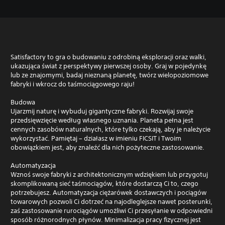
Satisfactory to gra o budowaniu z odrobiną eksploracji oraz walki,
ukazująca świat z perspektywy pierwszej osoby. Graj w pojedynkę
lub ze znajomymi, badaj nieznaną planetę, twórz wielopoziomowe
fabryki i wkrocz do taśmociągowego raju!
Budowa
Ujarzmij naturę i wybuduj gigantyczne fabryki. Rozwijaj swoje
przedsięwzięcie według własnego uznania. Planeta pełna jest
cennych zasobów naturalnych, które tylko czekają, aby je należycie
wykorzystać. Pamiętaj – działasz w imieniu FICSIT i Twoim
obowiązkiem jest, aby znaleźć dla nich pożyteczne zastosowanie.
Automatyzacja
Wznoś swoje fabryki z architektonicznym wdziękiem lub przygotuj
skomplikowaną sieć taśmociągów, które dostarczą Ci to, czego
potrzebujesz. Automatyzacja ciężarówek dostawczych i pociągów
towarowych pozwoli Ci dotrzeć na najodleglejsze nawet posterunki,
zaś zastosowanie rurociągów umożliwi Ci przesyłanie w odpowiedni
sposób różnorodnych płynów. Minimalizacja pracy fizycznej jest