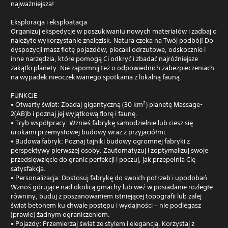
najważniejsza!
Eksploracja i eksploatacja
Organizuj ekspedycje w poszukiwaniu nowych materiałów i zadbaj o
należyte wykorzystanie znalezisk. Natura czeka na Twój podbój! Do
dyspozycji masz flotę pojazdów, plecaki odrzutowe, odskocznie i
inne narzędzia, które pomogą Ci odkryć i zbadać najróżniejsze
zakątki planety. Nie zapomnij też o odpowiednich zabezpieczeniach
na wypadek nieoczekiwanego spotkania z lokalną fauną.
FUNKCJE
• Otwarty świat: Zbadaj gigantyczną (30 km²) planetę Massage-
2(AB)b i poznaj jej wyjątkową florę i faunę.
• Tryb współpracy: Wznieś fabrykę samodzielnie lub ciesz się
urokami przemysłowej budowy wraz z przyjaciółmi.
• Budowa fabryk: Poznaj tajniki budowy ogromnej fabryki z
perspektywy pierwszej osoby. Zautomatyzuj i zoptymalizuj swoje
przedsięwzięcie do granic perfekcji i poczuj, jak przepełnia Cię
satysfakcja.
• Personalizacja: Dostosuj fabrykę do swoich potrzeb i upodobań.
Wznoś górujące nad okolicą gmachy lub weź w posiadanie rozległe
równiny, buduj z poszanowaniem istniejącej topografii lub zalej
świat betonem ku chwale postępu i wydajności – nie podlegasz
(prawie) żadnym ograniczeniom.
• Pojazdy: Przemierzaj świat ze stylem i elegancją. Korzystaj z