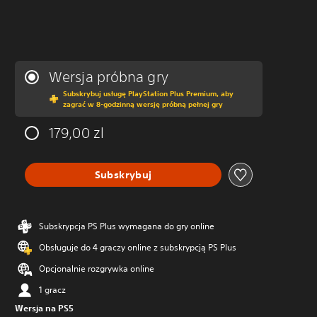
Wersja próbna gry
Subskrybuj usługę PlayStation Plus Premium, aby
zagrać w 8-godzinną wersję próbną pełnej gry
179,00 zl
Subskrybuj
Subskrypcja PS Plus wymagana do gry online
Obsługuje do 4 graczy online z subskrypcją PS Plus
Opcjonalnie rozgrywka online
1 gracz
Wersja na PS5