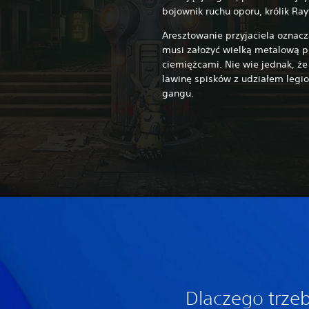
bojownik ruchu oporu, królik Ra
Aresztowanie przyjaciela oznacz
musi założyć wielką metalową pi
ciemiężcami. Nie wie jednak, ż
lawinę spisków z udziałem legio
gangu.
Dlaczego trze