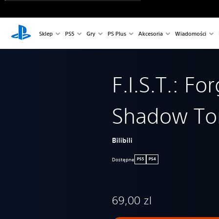
Sklep
PS5
Gry
PS Plus
Akcesoria
Wiadomości
F.I.S.T.: Fo
Shadow To
Bilibili
Dostępne
PS5
PS4
69,00 zl