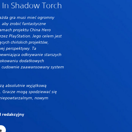
ed In Shadow Torch
 każda gra musi mieć ogromny
, aby zrobić fantastyczne
amach projektu China Hero
zez PlayStation. Jego celem jest
cych chińskich projektów,
wej perspektywy. Ta
apewniająca odkrywanie starszych
okowaniu dodatkowych
że cudownie zaawansowany system
zą absolutnie wyjątkową
. Gracze mogą spodziewać się
w niepowtarzalnym, nowym
ł redakcyjny
e