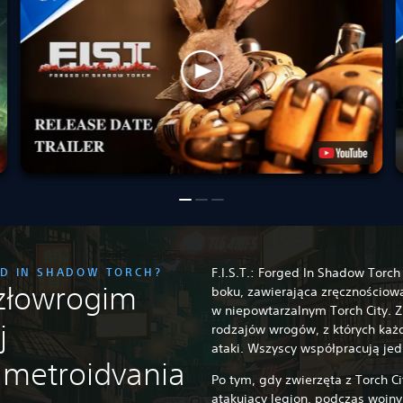
GED IN SHADOW TORCH?
F.I.S.T.: Forged In Shadow Torc
 złowrogim
boku, zawierająca zręcznościową
w niepowtarzalnym Torch City. Z
j
rodzajów wrogów, z których każd
ataki. Wszyscy współpracują jed
 metroidvania
Po tym, gdy zwierzęta z Torch C
atakujący legion, podczas wojny