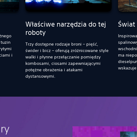
Właściwe narzędzia do tej
Świat
roboty
óżnego
Inspirow
tuzin
spalinowy
Trzy dostępne rodzaje broni – pięść,
rytymi
wschodnic
świder i bicz – oferują zróżnicowane style
iami i
ma niepo
walki i płynne przełączanie pomiędzy
dieselpu
kombosami, ciosami zapewniającymi
wskazuje 
potężne obrażenia i atakami
dystansowymi.
ry