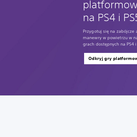
platformo
na PS4 i PS
Przygotuj się na zabójcze 
manewry w powietrzu w n
grach dostępnych na PS4 i
Odkryj gry platformo