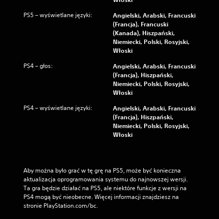
ż
ć
,
k
w
a
PS5 – wyświetlane języki:
Angielski, Arabski, Francuski
y
ó
b
(Francja), Francuski
ś
y
w
(Kanada), Hiszpański,
w
d
(
Niemiecki, Polski, Rosyjski,
i
ź
p
Włoski
e
w
o
t
i
PS4 – głos:
Angielski, Arabski, Francuski
d
l
ę
(Francja), Hiszpański,
s
a
k
Niemiecki, Polski, Rosyjski,
t
n
i
Włoski
a
a
d
PS4 – wyświetlane języki:
Angielski, Arabski, Francuski
j
w
o
(Francja), Hiszpański,
a
b
o
Niemiecki, Polski, Rosyjski,
k
i
w
Włoski
o
e
e
t
g
)
e
a
D
k
ł
o
s
Aby można było grać w tę grę na PS5, może być konieczna 
y
s
t
aktualizacja oprogramowania systemu do najnowszej wersji. 
z
t
.
Ta gra będzie działać na PS5, ale niektóre funkcje z wersji na 
e
ę
PS4 mogą być nieobecne. Więcej informacji znajdziesz na 
w
p
stronie PlayStation.com/bc.
s
S
n
z