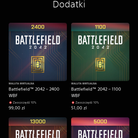
Dodatki
WALUTA WIRTUALNA
WALUTA WIRTUALNA
Battlefield™ 2042 – 2400
Battlefield™ 2042 – 1100
WBF
WBF
Zaoszczędź 10%
Zaoszczędź 10%
99,00 zl
51,00 zl