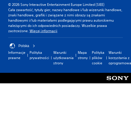
o
t
© 2026 Sony Interactive Entertainment Europe Limited (SIEE)
w
a
Cała zawartość, tytuły gier, nazwy handlowe i/lub wizerunki handlowe,
a
l
znaki handlowe, grafiki i związane z nimi obrazy są znakami
n
o
handlowymi i/lub materiałami podlegającymi prawu autorskiemu
e
n
należącymi do ich odpowiednich posiadaczy. Wszelkie prawa
)
e
zastrzeżone.
Więcej informacji
s
M
ł
o
o
Polska
ż
w
Informacje
Polityka
Warunki
Mapa
Polityka
Warunki
e
a
prawne
prywatności
użytkowania
strony
plików
korzystania z
s
,
strony
cookie
oprogramowa
z
f
o
r
d
a
w
z
r
y
ó
l
c
u
i
b
ć
i
k
k
i
o
e
n
r
y