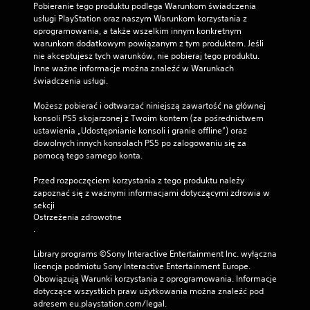
z
e
Pobieranie tego produktu podlega Warunkom świadczenia 
y
y
s
usługi PlayStation oraz naszym Warunkom korzystania z 
s
ą
b
oprogramowania, a także wszelkim innym konkretnym 
t
p
warunkom dodatkowym powiązanym z tym produktem. Jeśli 
k
k
e
nie akceptujesz tych warunków, nie pobieraj tego produktu. 
i
i
w
Inne ważne informacje można znaleźć w Warunkach 
c
c
n
świadczenia usługi.
h
z
e
s
a
o
Możesz pobierać i odtwarzać niniejszą zawartość na głównej 
t
t
p
konsoli PS5 skojarzonej z Twoim kontem (za pośrednictwem 
r
c
M
ustawienia „Udostępnianie konsoli i granie offline”) oraz 
o
j
o
dowolnych innych konsolach PS5 po zalogowaniu się za 
n
e
ż
pomocą tego samego konta.
.
z
e
m
s
Przed rozpoczęciem korzystania z tego produktu należy 
i
z
zapoznać się z ważnymi informacjami dotyczącymi zdrowia w 
a
ł
sekcji 
n
Ostrzeżenia zdrowotne
a
y
.
t
c
w
z
Library programs ©Sony Interactive Entertainment Inc. wyłączna 
i
u
licencja podmiotu Sony Interactive Entertainment Europe. 
e
ł
Obowiązują Warunki korzystania z oprogramowania. Informacje 
j
o
dotyczące wszystkich praw użytkowania można znaleźć pod 
k
ś
adresem eu.playstation.com/legal.
o