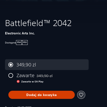
Battlefield™ 2042
Electronic Arts Inc.
Dostępne
PS4
PS5
349,90 zl
Zawarte
349,90 zl
Zastosowano zniżkę z oryginalnej ceny wynos
Zawarte w EA Play
Dodaj do koszyka