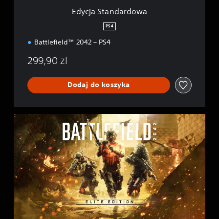
r
Edycja Standardowa
d
o
PS4
w
Battlefield™ 2042 – PS4
a
299,90 zl
Dodaj do koszyka
E
d
y
c
j
a
E
l
i
t
e