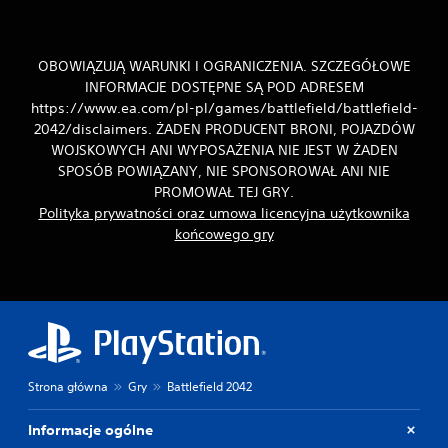
c
m
i
u
d
n
r
i
OBOWIĄZUJĄ WARUNKI I OGRANICZENIA. SZCZEGÓŁOWE
ą
k
INFORMACJE DOSTĘPNE SĄ POD ADRESEM
ż
o
https://www.ea.com/pl-pl/games/battlefield/battlefield-
k
w
2042/disclaimers. ŻADEN PRODUCENT BRONI, POJAZDÓW
ó
a
WOJSKOWYCH ANI WYPOSAŻENIA NIE JEST W ŻADEN
w
ć
.
SPOSÓB POWIĄZANY, NIE SPONSOROWAŁ ANI NIE
s
i
PROMOWAŁ TEJ GRY.
ę
Polityka prywatności oraz umowa licencyjna użytkownika
O
z
końcowego gry
d
i
w
n
r
n
ó
y
m
c
i
e
g
n
r
i
Strona główna
Gry
Battlefield 2042
a
e
c
k
z
Informacje ogólne
i
a