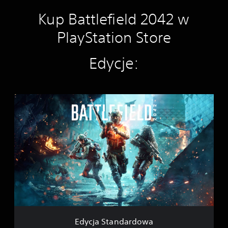
Kup Battlefield 2042 w
PlayStation Store
Edycje:
E
d
y
c
j
a
S
t
a
n
d
a
r
Edycja Standardowa
d