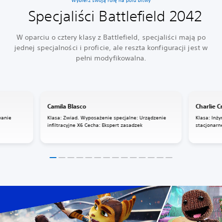
Wybierz swoją rolę na polu bitwy
Specjaliści Battlefield 2042
W oparciu o cztery klasy z Battlefield, specjaliści mają po
jednej specjalności i proficie, ale reszta konfiguracji jest w
pełni modyfikowalna.
Camila Blasco
Charlie 
wanie
Klasa: Zwiad. Wyposażenie specjalne: Urządzenie
Klasa: Inż
infiltracyjne X6 Cecha: Ekspert zasadzek
stacjonarn