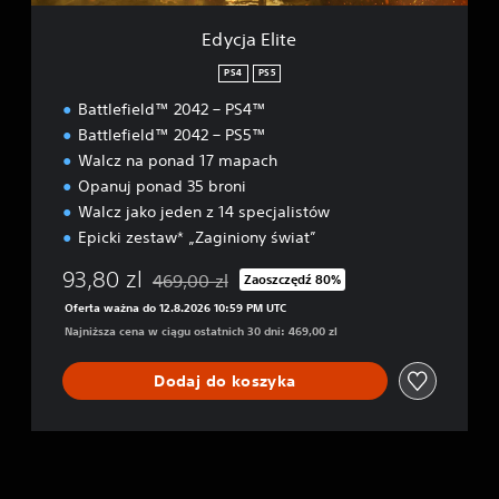
Edycja Elite
PS4
PS5
Battlefield™ 2042 – PS4™
Battlefield™ 2042 – PS5™
Walcz na ponad 17 mapach
Opanuj ponad 35 broni
Walcz jako jeden z 14 specjalistów
Epicki zestaw* „Zaginiony świat”
93,80 zl
469,00 zl
Zaoszczędź 80%
Zastosowano zniżkę z oryginalnej ceny wynoszą
Oferta ważna do 12.8.2026 10:59 PM UTC
Najniższa cena w ciągu ostatnich 30 dni: 469,00 zl
Dodaj do koszyka