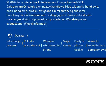
© 2026 Sony Interactive Entertainment Europe Limited (SIEE)
Cała zawartość, tytuły gier, nazwy handlowe i/lub wizerunki handlowe,
znaki handlowe, grafiki i związane z nimi obrazy są znakami
handlowymi i/lub materiałami podlegającymi prawu autorskiemu
należącymi do ich odpowiednich posiadaczy. Wszelkie prawa
zastrzeżone.
Więcej informacji
Polska
Informacje
Polityka
Warunki
Mapa
Polityka
Warunki
prawne
prywatności
użytkowania
strony
plików
korzystania z
strony
cookie
oprogramowa