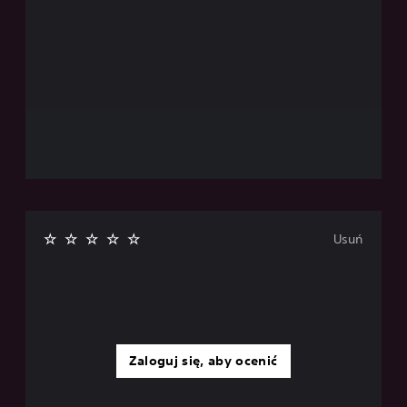
Usuń
Zaloguj się, aby ocenić