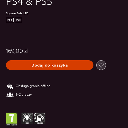
PS4 & PS5
Square Enix LTD
PS4
PS5
169,00 zl
Dodaj do koszyka
Obsługa grania offline
1–2 graczy