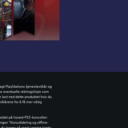
gt PlayStations tjenestevilkår og 
e eventuelle retningslinjer som 
ke last ned dette produktet hvis du 
ilkårene for å få mer viktig 
holdet på hoved-PS5-konsollen 
lingen "Konsolldeling og offline-
år du logger på med samme konto.