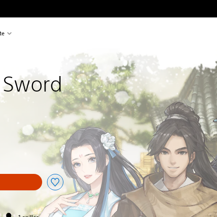
te
 Sword