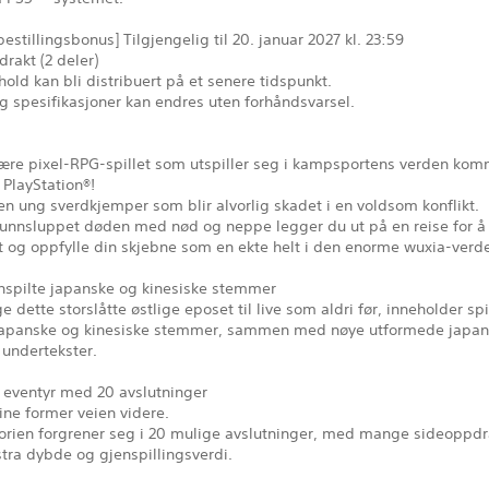
estillingsbonus] Tilgjengelig til 20. januar 2027 kl. 23:59
rakt (2 deler)
old kan bli distribuert på et senere tidspunkt.
g spesifikasjoner kan endres uten forhåndsvarsel.
ære pixel-RPG-spillet som utspiller seg i kampsportens verden ko
l PlayStation®!
en ung sverdkjemper som blir alvorlig skadet i en voldsom konflikt.
a unnsluppet døden med nød og neppe legger du ut på en reise for å
 og oppfylle din skjebne som en ekte helt i den enorme wuxia-verd
nnspilte japanske og kinesiske stemmer
e dette storslåtte østlige eposet til live som aldri før, inneholder spi
 japanske og kinesiske stemmer, sammen med nøye utformede japa
 undertekster.
k eventyr med 20 avslutninger
ne former veien videre.
orien forgrener seg i 20 mulige avslutninger, med mange sideoppd
kstra dybde og gjenspillingsverdi.