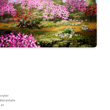
bryter
keravtale.
 er