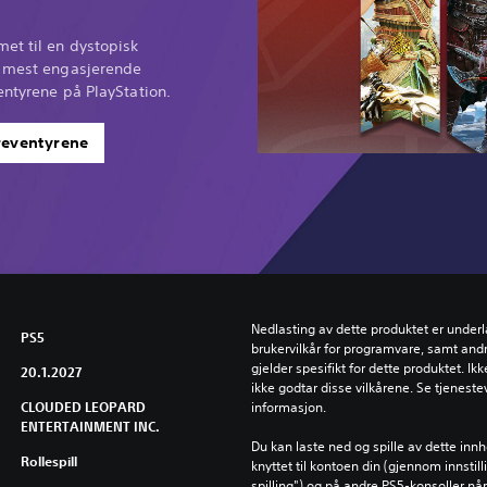
et til en dystopisk
e mest engasjerende
entyrene på PlayStation.
ereventyrene
Nedlasting av dette produktet er underla
PS5
brukervilkår for programvare, samt andr
gjelder spesifikt for dette produktet. Ik
20.1.2027
ikke godtar disse vilkårene. Se tjenestev
CLOUDED LEOPARD
informasjon.
ENTERTAINMENT INC.
Du kan laste ned og spille av dette inn
Rollespill
knyttet til kontoen din (gjennom innstil
spilling") og på andre PS5-konsoller n