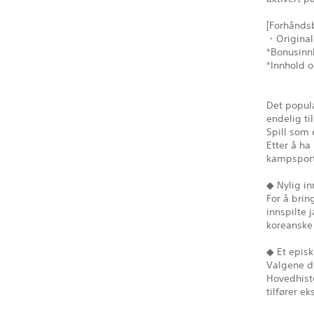
[Forhåndsb
・Originald
*Bonusinnh
*Innhold o
Det popul
endelig ti
Spill som 
Etter å h
kampsport
◆ Nylig i
For å bring
innspilte
koreanske
◆ Et epis
Valgene di
Hovedhist
tilfører e