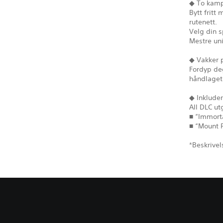
◆ To kam
Bytt frit
rutenett.
Velg din s
Mestre uni
◆ Vakker p
Fordyp de
håndlaget 
◆ Inkluder
All DLC ut
■ “Immorta
■ “Mount 
*Beskrivel