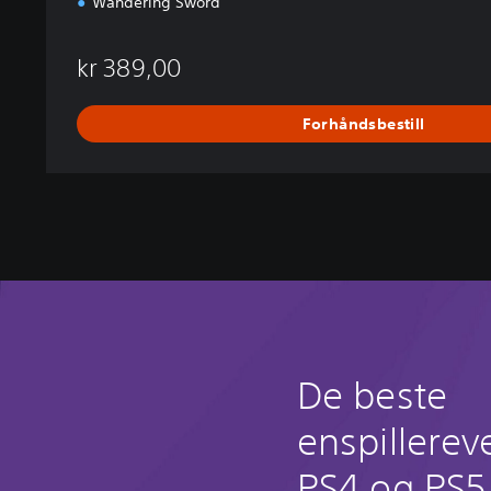
Wandering Sword
kr 389,00
Forhåndsbestill
De beste
enspillerev
PS4 og PS5