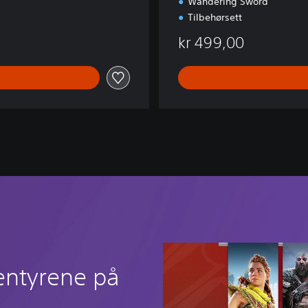
Wandering Sword
Tilbehørsett
kr 499,00
entyrene på