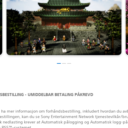
BESTILLING - UMIDDELBAR BETALING PÅKREVD
l ha mer informasjon om forhåndsbestilling, inkludert hvordan du av
stillingen, kan du se Sony Entertainment Network tjenestevilkår/bru
k nedlasting krever at Automatisk pålogging og Automatisk logg-på
på PS5™-systemet.