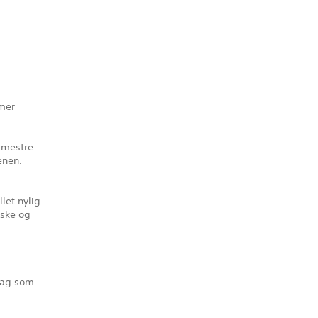
mmer
 mestre
enen.
llet nylig
nske og
rag som