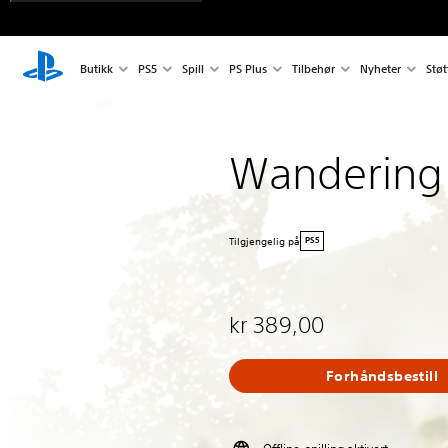
Butikk
PS5
Spill
PS Plus
Tilbehør
Nyheter
Støt
Wandering
Tilgjengelig på
PS5
kr 389,00
Forhåndsbestill