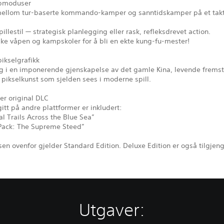
pmoduser
t mellom tur-baserte kommando-kamper og sanntidskamper på et takt
pillestil — strategisk planlegging eller rask, refleksdrevet action.
ke våpen og kampskoler for å bli en ekte kung-fu-mester!
ikselgrafikk
g i en imponerende gjenskapelse av det gamle Kina, levende fremsti
pikselkunst som sjelden sees i moderne spill.
er original DLC
gitt på andre plattformer er inkludert:
l Trails Across the Blue Sea”
Pack: The Supreme Steed”
sen ovenfor gjelder Standard Edition. Deluxe Edition er også tilgjeng
Utgaver: