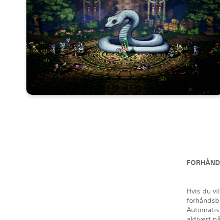
FORHÅNDS
Hvis du vi
forhåndsbe
Automatis
aktivert 