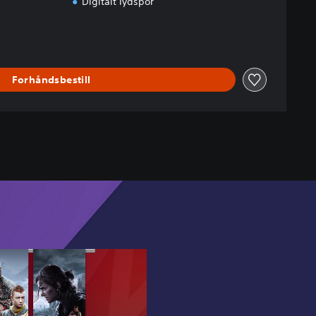
Digitalt lydspor
Forhåndsbestill