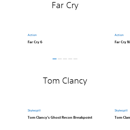
Far Cry
Action
Action
Far Cry 6
Far Cry 
Tom Clancy
Skytespill
Skytespill
Tom Clancy's Ghost Recon Breakpoint
Tom Clan