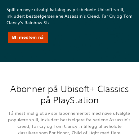
Spill en nøye utvalgt katalog av prisbelønte Ubisoft-spill,
inkludert bestselgerseriene Assassin’s Creed, Far Cry og Tom
Clancy’s Rainbow Six.
Bli medlem nå
Abonner på Ubisoft+ Classics
på PlayStation
Få mest mulig ut av spillabonnementet med nøye utvalgte
populære spill, inkludert bestselgere fra seriene Assassin’s
Creed, Far Cry og Tom Clancy , i tillegg til avholdte
klassikere som For Honor, Child of Light med flere.