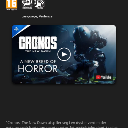
Language, Violence
"Cronos: The New Dawn utspiller seg i en dyster verden der
østeuropeisk brutalisme møter retro-futuristisk teknologi. I spillet