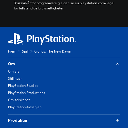
Bruksvilkår for programvare gjelder, se eu.playstation.com/legal 
for fullstendige bruksrettigheter.
Hjem
Spill
Cronos: The New Dawn
Om
Om SIE
Stillinger
PlayStation Studios
PlayStation Productions
Om selskapet
PlayStation-tidslinjen
Produkter