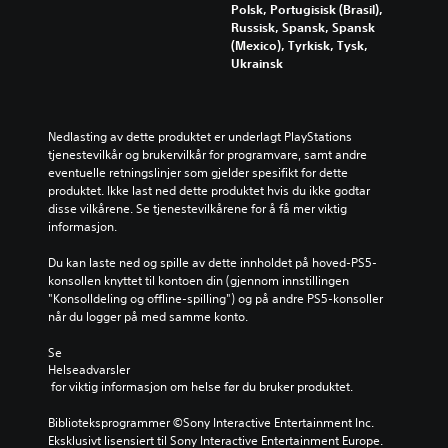
Polsk, Portugisisk (Brasil),
Russisk, Spansk, Spansk
(Mexico), Tyrkisk, Tysk,
Ukrainsk
Nedlasting av dette produktet er underlagt PlayStations 
tjenestevilkår og brukervilkår for programvare, samt andre 
eventuelle retningslinjer som gjelder spesifikt for dette 
produktet. Ikke last ned dette produktet hvis du ikke godtar 
disse vilkårene. Se tjenestevilkårene for å få mer viktig 
informasjon.
Du kan laste ned og spille av dette innholdet på hoved-PS5-
konsollen knyttet til kontoen din (gjennom innstillingen 
"Konsolldeling og offline-spilling") og på andre PS5-konsoller 
når du logger på med samme konto.
Se 
Helseadvarsler
 for viktig informasjon om helse før du bruker produktet.
Biblioteksprogrammer ©Sony Interactive Entertainment Inc. 
Eksklusivt lisensiert til Sony Interactive Entertainment Europe. 