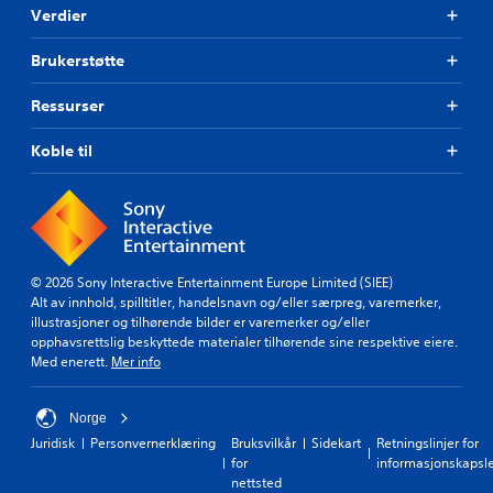
Verdier
Brukerstøtte
Ressurser
Koble til
© 2026 Sony Interactive Entertainment Europe Limited (SIEE)
Alt av innhold, spilltitler, handelsnavn og/eller særpreg, varemerker,
illustrasjoner og tilhørende bilder er varemerker og/eller
opphavsrettslig beskyttede materialer tilhørende sine respektive eiere.
Med enerett.
Mer info
Norge
Juridisk
Personvernerklæring
Bruksvilkår
Sidekart
Retningslinjer for
for
informasjonskapsl
nettsted