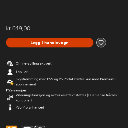
kr 649,00
Legg i handlevogn
Offline-spilling aktivert
1 spiller
Skystrømming med PS5 og PS Portal støttes kun med Premium-
abonnement
PS5-versjon
Vibreringsfunksjon og avtrekkereffekt støttes (DualSense trådløs
kontroller)
PS5 Pro Enhanced