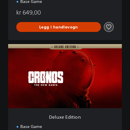
Base Game
w
n
kr 649,00
Legg i handlevogn
D
e
l
u
x
e
E
d
i
t
i
o
n
Deluxe Edition
Base Game