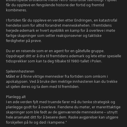
får du oppleve en fengslende historie der fortid og fremtid
kombineres.
I fortiden får du oppleve en verden etter Endringen, en katastrofal
hendelse som for alltid forandret menneskeheten. I fremtidens
herjede ødemark er hvert øyeblikk en kamp for å overleve i møte
farlige skapninger som setter reaksjonsevner og taktiske
ferdigheter på prøve.
Du er en reisende som er en agent for en gåtefulle gruppe.
Oppdraget ditt er å dra til fremtidens ødemark og lete etter spesielle
tidssprekker som kan ta deg tilbake til 1980-tallet i Polen.
Sjeleinnhøsteren
Målet er å finne viktige mennesker fra fortiden som omkom i
apokalypsen. Ved å bruke den mektige innhøsteren kan du trekke
ut sjelen deres og ta dem med til fremtiden.
Planlegg alt
I en øde verden fylt med truende farer må du tenke strategisk og
planlegge godt for å overleve. Fiendene du møter, er marerittaktige
skapninger som ble født av de gjenværende menneskene – utnytt
hele arsenalet ditt for å beseire dem. Raske avgjørelser kan utgjøre
forskjellen på liv og død i kampene."