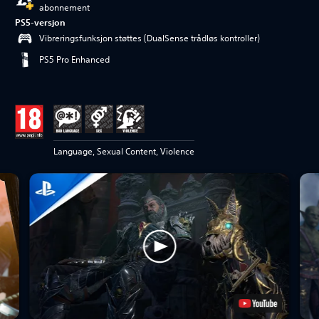
abonnement
PS5-versjon
Vibreringsfunksjon støttes (DualSense trådløs kontroller)
PS5 Pro Enhanced
Language, Sexual Content, Violence