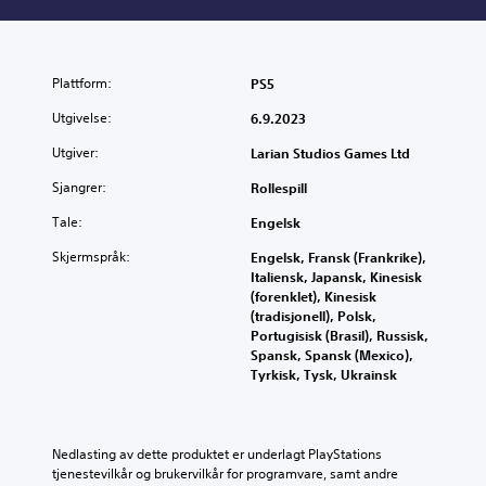
Plattform:
PS5
Utgivelse:
6.9.2023
Utgiver:
Larian Studios Games Ltd
Sjangrer:
Rollespill
Tale:
Engelsk
Skjermspråk:
Engelsk, Fransk (Frankrike),
Italiensk, Japansk, Kinesisk
(forenklet), Kinesisk
(tradisjonell), Polsk,
Portugisisk (Brasil), Russisk,
Spansk, Spansk (Mexico),
Tyrkisk, Tysk, Ukrainsk
Nedlasting av dette produktet er underlagt PlayStations 
tjenestevilkår og brukervilkår for programvare, samt andre 