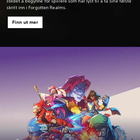
stedet å begynne for spillere som har lyst til å ta sine første
skritt inn i Forgotten Realms.
Finn ut mer