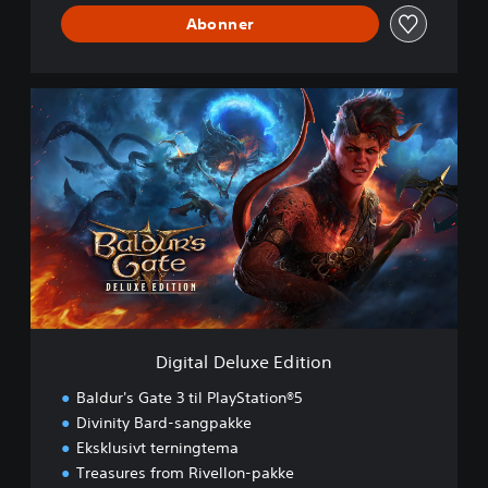
Abonner
D
i
g
i
t
a
l
D
e
l
u
x
e
Digital Deluxe Edition
E
d
Baldur's Gate 3 til PlayStation®5
i
Divinity Bard-sangpakke
t
Eksklusivt terningtema
i
o
Treasures from Rivellon-pakke