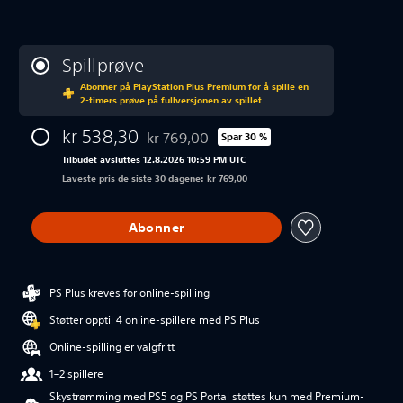
Spillprøve
Abonner på PlayStation Plus Premium for å spille en
2-timers prøve på fullversjonen av spillet
kr 538,30
kr 769,00
Spar 30 %
Nedsatt fra opprinnelig pris på kr 769,00
Tilbudet avsluttes 12.8.2026 10:59 PM UTC
Laveste pris de siste 30 dagene: kr 769,00
Abonner
PS Plus kreves for online-spilling
Støtter opptil 4 online-spillere med PS Plus
Online-spilling er valgfritt
1–2 spillere
Skystrømming med PS5 og PS Portal støttes kun med Premium-