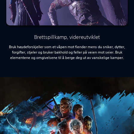
Brettspillkamp, videreutviklet
Bruk høydeforskjeller som et våpen mot fiender mens du sniker, dytter,
forgifter, stjeler og bruker bakhold og feller på veien mot seier. Bruk
elementene og omgivelsene til å berge deg ut av vanskelige kamper.