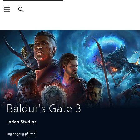
Søk
Baldur's Gate 3
Larian Studios
Tilgjengelig på
PS5