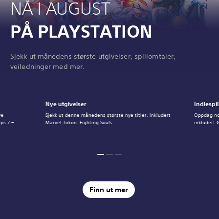
NÅ I AUGUST
PÅ PLAYSTATION
Sjekk ut månedens største utgivelser, spillomtaler,
veiledninger med mer.
Nye utgivelser
Indiespil
ye
Sjekk ut denne månedens største nye titler, inkludert
Oppdag no
ps 7 –
Marvel Tōkon: Fighting Souls.
inkludert 
Finn ut mer