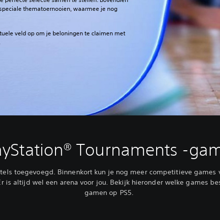
 speciale thematoernooien, waarmee je nog
 virtuele veld op om je beloningen te claimen met
.
ayStation® Tournaments -ga
itels toegevoegd. Binnenkort kun je nog meer competitieve games 
 is altijd wel een arena voor jou. Bekijk hieronder welke games be
gamen op PS5.‎