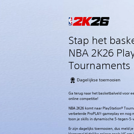
Stap het baske
NBA 2K26 Play
Tournaments
Dagelijkse toernooien
Ga terug naar het basketbalveld voor e
online competitie!
NBA 2K26 komt naar PlayStation® Tourn
verbeterde ProPLAY-gameplay en nog mee
toon je skills in dynamische 5-tegen-5-
Er zijn dagelijks toernooien, dus meld 
Verzamel tijdelijke prijzen zoals VC om 