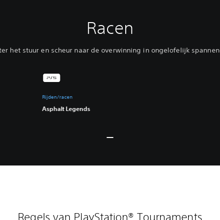
Racen
ter het stuur en scheur naar de overwinning in ongelofelijk spannen
Rijden/racen
Asphalt Legends
Regels van PlayStation® Tournaments