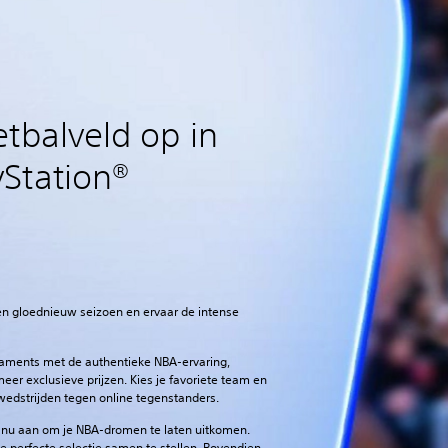
tbalveld op in
Station®
en gloednieuw seizoen en ervaar de intense
aments met de authentieke NBA-ervaring,
r exclusieve prijzen. Kies je favoriete team en
wedstrijden tegen online tegenstanders.‎
je nu aan om je NBA-dromen te laten uitkomen.
je perfecte selectie samen te stellen. Bovendien