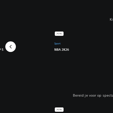
K
Sport
 5
NBA 2K26
Bereid je voor op spect