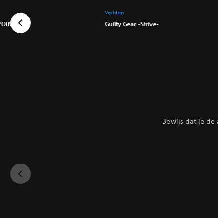
Vechten
POINT
Guilty Gear -Strive-
Bewijs dat je de 