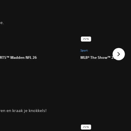
e.
Sport
RTS™ Madden NFL 26
MLB® The Show™ 26
en en kraak je knokkels!