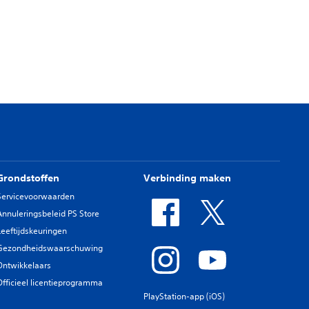
Grondstoffen
Verbinding maken
Servicevoorwaarden
Annuleringsbeleid PS Store
Leeftijdskeuringen
Gezondheidswaarschuwing
Ontwikkelaars
Officieel licentieprogramma
PlayStation-app (iOS)