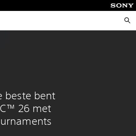
Zoeke
e beste bent
FC™ 26 met
Tournaments