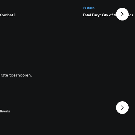
Vechten
 Kombat 1
Fatal Fury: City of the Wolves
irste toernooien.‎
Rivals