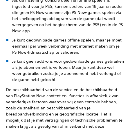
Als de instelling 'Console delen en offline spelen' is
ingesteld voor je PS5, kunnen spelers van 18 jaar en ouder
die geen PS Now-abonnee zijn PS Now-games spelen via
het snelkoppelingspictogram van de game (dat wordt
weergegeven op het beginscherm van de PS5) en in de PS
Now-app.
Je kunt gedownloade games offline spelen, maar je moet
eenmaal per week verbinding met internet maken om je
PS Now-lidmaatschap te valideren.
Je kunt geen add-ons voor gedownloade games gebruiken
als je abonnement is verlopen. Maar je kunt deze wel
weer gebruiken zodra je je abonnement hebt verlengd of
de game hebt gekocht.
De beschikbaarheid van de service en de beschikbaarheid
van PlayStation Now-content en -functies is afhankelijk van
veranderlijke factoren waarover wij geen controle hebben,
zoals de snelheid en beschikbaarheid van je
breedbandverbinding en je geografische locatie. Het is
mogelijk dat je met vertragingen of technische problemen te
maken krijgt als gevolg van of in verband met deze