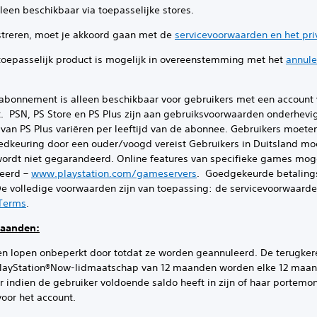
beschikbaar via toepasselijke stores.
ren, moet je akkoord gaan met de
servicevoorwaarden en het pr
sselijk product is mogelijk in overeenstemming met het
annule
ment is alleen beschikbaar voor gebruikers met een account v
t. PSN, PS Store en PS Plus zijn aan gebruiksvoorwaarden onderhevig 
van PS Plus variëren per leeftijd van de abonnee. Gebruikers moeten 
oedkeuring door een ouder/voogd vereist Gebruikers in Duitsland moet
wordt niet gegarandeerd. Online features van specifieke games mo
leerd –
www.playstation.com/gameservers
. Goedgekeurde betalings
e volledige voorwaarden zijn van toepassing: de servicevoorwaard
Terms
.
maanden:
n lopen onbeperkt door totdat ze worden geannuleerd. De terugke
 PlayStation®Now-lidmaatschap van 12 maanden worden elke 12 maa
indien de gebruiker voldoende saldo heeft in zijn of haar portemo
oor het account.