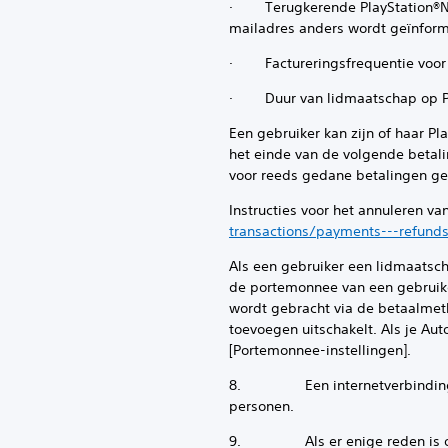
· Terugkerende PlayStation®Now-
mailadres anders wordt geïnfor
· Factureringsfrequentie voor 
· Duur van lidmaatschap op Pla
Een gebruiker kan zijn of haar 
het einde van de volgende betal
voor reeds gedane betalingen gel
Instructies voor het annuleren va
transactions/payments---refunds
Als een gebruiker een lidmaatsc
de portemonnee van een gebruike
wordt gebracht via de betaalmeth
toevoegen uitschakelt. Als je Aut
[Portemonnee-instellingen].
8. Een internetverbinding is v
personen.
9. Als er enige reden is om a