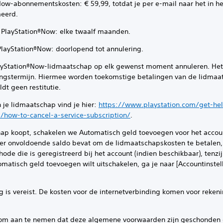
abonnementskosten: € 59,99, totdat je per e-mail naar het in het
meerd.
PlayStation®Now: elke twaalf maanden.
yStation®Now: doorlopend tot annulering.
PlayStation®Now-lidmaatschap op elk gewenst moment annuleren. He
ingstermijn. Hiermee worden toekomstige betalingen van de lidmaa
dt geen restitutie.
n je lidmaatschap vind je hier:
https://www.playstation.com/get-help
/how-to-cancel-a-service-subscription/
.
hap koopt, schakelen we Automatisch geld toevoegen voor het accou
r onvoldoende saldo bevat om de lidmaatschapskosten te betalen, 
ode die is geregistreerd bij het account (indien beschikbaar), tenz
omatisch geld toevoegen wilt uitschakelen, ga je naar [Accountinste
ereist. De kosten voor de internetverbinding komen voor reken
an te nemen dat deze algemene voorwaarden zijn geschonden of d