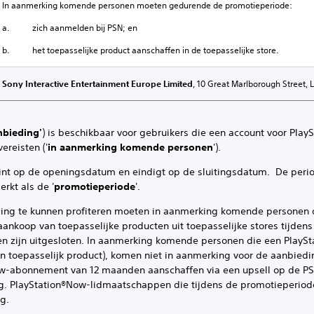
In aanmerking komende personen moeten gedurende de promotieperiode:
a. zich aanmelden bij PSN; en
b. het toepasselijke product aanschaffen in de toepasselijke store.
Sony Interactive Entertainment Europe Limited
, 10 Great Marlborough Street, 
nbieding'
) is beschikbaar voor gebruikers die een account voor Play
reisten ('
in aanmerking komende personen
').
 de openingsdatum en eindigt op de sluitingsdatum. De perio
rkt als de '
promotieperiode
'.
 kunnen profiteren moeten in aanmerking komende personen de
aankoop van toepasselijke producten uit toepasselijke stores tijden
 zijn uitgesloten. In aanmerking komende personen die een PlayS
n toepasselijk product), komen niet in aanmerking voor de aanbied
w-abonnement van 12 maanden aanschaffen via een upsell op de PS4
g. PlayStation®Now-lidmaatschappen die tijdens de promotieperiod
ng.