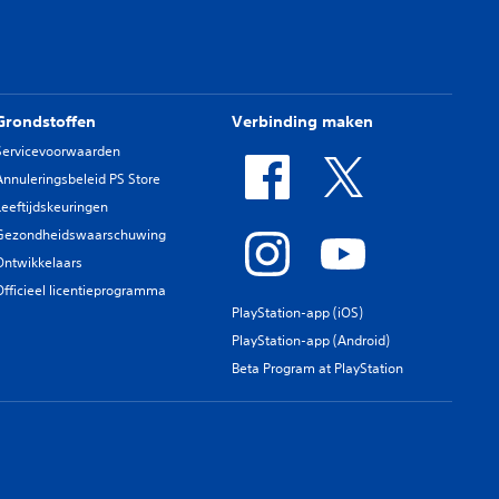
Grondstoffen
Verbinding maken
Servicevoorwaarden
Annuleringsbeleid PS Store
Leeftijdskeuringen
Gezondheidswaarschuwing
Ontwikkelaars
Officieel licentieprogramma
PlayStation-app (iOS)
PlayStation-app (Android)
Beta Program at PlayStation