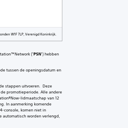
Londen W1F 7LP, Verenigd Koninkrijk.
Station™Network (
'PSN'
) hebben
de tussen de openingsdatum en
 stappen uitvoeren. Deze
s de promotieperiode. Alle andere
tation®Now-lidmaatschap van 12
ing. In aanmerking komende
-console, komen niet in
e automatisch worden verlengd,