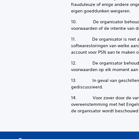
frauduleuze of enige andere onge
eigen goeddunken weigeren.
10. De organisator behoudt zic
voorwaarden of de intentie van d
11. De organisator is niet aan
softwarestoringen van welke aard
account voor PSN aan te maken of
12. De organisator behoudt zic
voorwaarden op elk moment aan t
13. In geval van geschillen is 
gediscussieerd.
14. Voor zover door de van to
overeenstemming met het Engelse
de organisator wordt beschouwd 