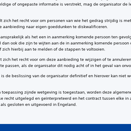
ldige of ongepaste informatie is verstrekt, mag de organisator de 
h het recht voor om personen van wie het gedrag strijdig is met
e aanbieding naar eigen goeddunken te diskwalificeren.
sprakelijk als het een in aanmerking komende persoon ten gevolg
 dan ook die zijn te wijten aan de in aanmerking komende persoon o
 zich hierbij aan te melden of de stappen te voltooien.
h het recht voor om deze aanbieding te wijzigen of te annulere
e passen, als de organisator dit nodig acht of in het geval van on
de beslissing van de organisator definitief en hierover kan niet 
epassing zijnde wetgeving is toegestaan, worden deze algemene
 recht uitgelegd en geïnterpreteerd en het contract tussen elke 
als gesloten en uitgevoerd in Engeland.