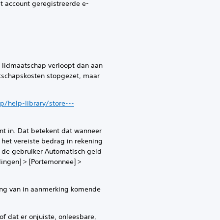
 account geregistreerde e-
t lidmaatschap verloopt dan aan
tschapskosten stopgezet, maar
/help-library/store---
nt in. Dat betekent dat wanneer
het vereiste bedrag in rekening
ij de gebruiker Automatisch geld
llingen] > [Portemonnee] >
ing van in aanmerking komende
at er onjuiste, onleesbare,