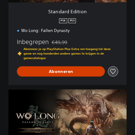
t
i
Standard Edition
o
n
PS4
PS5
Wo Long: Fallen Dynasty
Inbegrepen
€49,99
Korting ten opzichte van de oorspronkelijk
Abonneer je op PlayStation Plus Extra om toegang tot deze
game en nog honderden andere games te krijgen in de
gamecatalogus
Abonneren
C
o
m
p
l
e
t
e