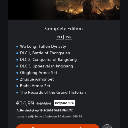
E
d
i
t
i
Complete Edition
o
n
PS4
PS5
Wo Long: Fallen Dynasty
DLC 1, Battle of Zhongyuan
DLC 2, Conqueror of Jiangdong
DLC 3, Upheaval in Jingxiang
Qinglong Armor Set
Zhuque Armor Set
Baihu Armor Set
The Records of the Grand Historian
€34,99
€69,99
Bespaar 50%
Korting ten opzichte van de oorspronkelijke prij
Actie eindigt op 12-8-2026 10:59 PM UTC
Laagste prijs in de afgelopen 30 dagen: €69,99