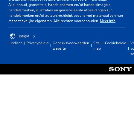
Alle inhoud, gametitels, handelsnamen en/of handelsimago's,
handelsmerken, illustraties en geassocieerde afbeeldingen zijn
handelsmerken en/of auteursrechtelijk beschermd materiaal van hun
respectievelijke eigenaren. Alle rechten voorbehouden.
Meer info
België
Juridisch
Privacybeleid
Gebruiksvoorwaarden
Site
Cookiebeleid
V
website
map
vo
so