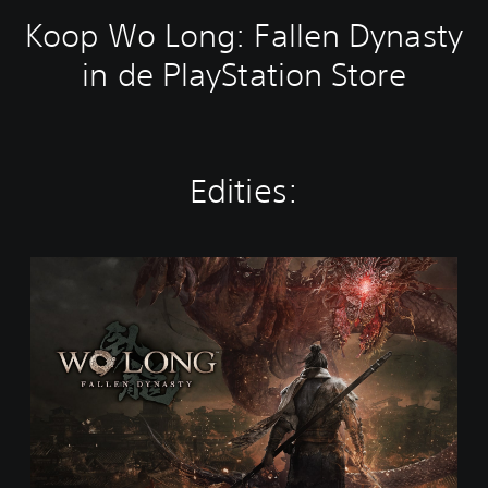
Koop Wo Long: Fallen Dynasty
in de PlayStation Store
Edities:
S
t
a
n
d
a
r
d
E
d
i