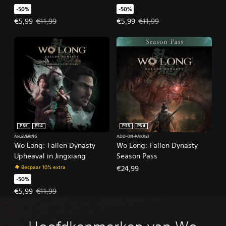
-50%
-50%
Actieprijs: €5,99. Oorspronkelijke prijs: €11,99.
Actieprijs: €5,99. Oorspronkelijke
€5,99
€11,99
€5,99
€11,99
PS5
PS4
PS5
PS4
AFLEVERING
ADD-ON-PAKKET
Wo Long: Fallen Dynasty
Wo Long: Fallen Dynasty
Upheaval in Jingxiang
Season Pass
Bespaar 10% extra
€24,99
-50%
Actieprijs: €5,99. Oorspronkelijke prijs: €11,99.
€5,99
€11,99