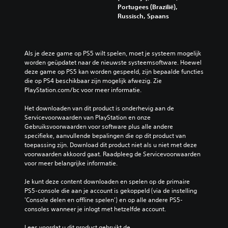
Portugees (Brazilië),
Russisch, Spaans
Als je deze game op PS5 wilt spelen, moet je systeem mogelijk 
worden geüpdatet naar de nieuwste systeemsoftware. Hoewel 
deze game op PS5 kan worden gespeeld, zijn bepaalde functies 
die op PS4 beschikbaar zijn mogelijk afwezig. Zie 
PlayStation.com/bc voor meer informatie.
Het downloaden van dit product is onderhevig aan de 
Servicevoorwaarden van PlayStation en onze 
Gebruiksvoorwaarden voor software plus alle andere 
specifieke, aanvullende bepalingen die op dit product van 
toepassing zijn. Download dit product niet als u niet met deze 
voorwaarden akkoord gaat. Raadpleeg de Servicevoorwaarden 
voor meer belangrijke informatie.
Je kunt deze content downloaden en spelen op de primaire 
PS5-console die aan je account is gekoppeld (via de instelling 
'Console delen en offline spelen') en op alle andere PS5-
consoles wanneer je inlogt met hetzelfde account.
Lees voordat u dit product gebruikt de 