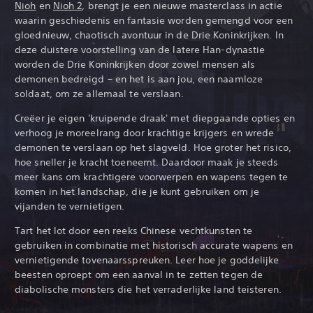
Nioh
en
Nioh 2
, brengt je een nieuwe masterclass in actie
waarin geschiedenis en fantasie worden gemengd voor een
gloednieuw, chaotisch avontuur in de Drie Koninkrijken. In
deze duistere voorstelling van de latere Han-dynastie
worden de Drie Koninkrijken door zowel mensen als
demonen bedreigd – en het is aan jou, een naamloze
soldaat, om ze allemaal te verslaan.
Creëer je eigen 'kruipende draak' met diepgaande opties en
verhoog je moreelrang door krachtige krijgers en wrede
demonen te verslaan op het slagveld. Hoe groter het risico,
hoe sneller je kracht toeneemt. Daardoor maak je steeds
meer kans om krachtigere voorwerpen en wapens tegen te
komen in het landschap, die je kunt gebruiken om je
vijanden te vernietigen.
Tart het lot door een reeks Chinese vechtkunsten te
gebruiken in combinatie met historisch accurate wapens en
vernietigende tovenaarsspreuken. Leer hoe je goddelijke
beesten oproept om een aanval in te zetten tegen de
diabolische monsters die het verraderlijke land teisteren.