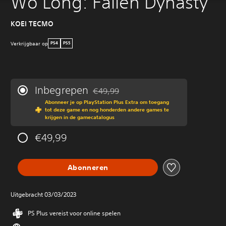
Wo Long: Fallen Dynasty
KOEI TECMO
Verkrijgbaar op
PS4
PS5
Inbegrepen
€49,99
Korting ten opzichte van de oorspronkeli
Abonneer je op PlayStation Plus Extra om toegang
tot deze game en nog honderden andere games te
krijgen in de gamecatalogus
€49,99
Abonneren
Uitgebracht 03/03/2023
PS Plus vereist voor online spelen