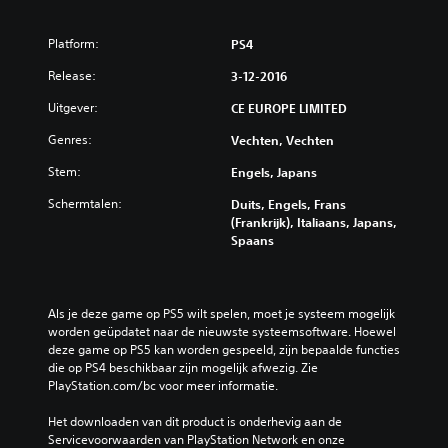
Platform:
PS4
Release:
3-12-2016
Uitgever:
CE EUROPE LIMITED
Genres:
Vechten, Vechten
Stem:
Engels, Japans
Schermtalen:
Duits, Engels, Frans
(Frankrijk), Italiaans, Japans,
Spaans
Als je deze game op PS5 wilt spelen, moet je systeem mogelijk 
worden geüpdatet naar de nieuwste systeemsoftware. Hoewel 
deze game op PS5 kan worden gespeeld, zijn bepaalde functies 
die op PS4 beschikbaar zijn mogelijk afwezig. Zie 
PlayStation.com/bc voor meer informatie.
Het downloaden van dit product is onderhevig aan de 
Servicevoorwaarden van PlayStation Network en onze 