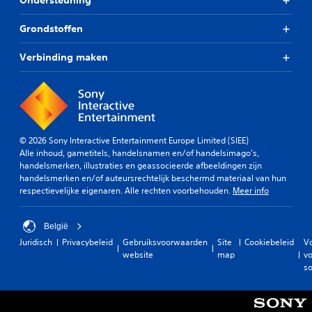
Ondersteuning
a
'
i
.
t
s
n
a
Grondstoffen
e
g
l
A
n
s
l
a
Verbinding maken
h
e
e
n
e
l
e
a
e
p
n
d
m
a
b
s
e
s
i
-
n
b
j
u
t
a
© 2026 Sony Interactive Entertainment Europe Limited (SIEE)
d
p
e
Alle inhoud, gametitels, handelsnamen en/of handelsimago's,
e
r
d
n
handelsmerken, illustraties en geassocieerde afbeeldingen zijn
b
e
i
v
handelsmerken en/of auteursrechtelijk beschermd materiaal van hun
e
j
s
a
respectievelijke eigenaren. Alle rechten voorbehouden.
Meer info
l
o
p
n
a
l
d
y
n
a
e
s
België
g
y
g
t
r
Juridisch
Privacybeleid
Gebruiksvoorwaarden
Site
Cookiebeleid
V
s
a
i
i
website
map
vo
(
m
c
j
so
H
e
k
k
U
a
s
o
D
l
t
m
'
t