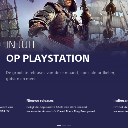
IN JULI
OP PLAYSTATION
De grootste releases van deze maand, speciale artikelen,
gidsen en meer.
Nieuwe releases
Indiegam
events van
Bekijk de populairste titels van deze maand,
Ontdek de
 NBA 2K.
waaronder Assassin's Creed Black Flag Rescynced.
waaronder