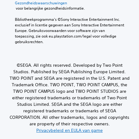
r
Gezondheidswaarschuwingen
d
g
n
d
 voor belangrijke gezondheidsinformatie.
a
e
d
e
a
n
i
z
Bibliotheekprogramma's ©Sony Interactive Entertainment Inc. 
n
.
a
e
exclusief in licentie gegeven aan Sony Interactive Entertainment 
p
l
m
Europe. Gebruiksvoorwaarden voor software zijn van 
a
o
B
a
toepassing, zie ook eu.playstation.com/legal voor volledige 
s
g
e
k
gebruiksrechten.
s
e
d
k
e
n
e
i
n
b
l
v
e
e
i
o
©SEGA. All rights reserved. Developed by Two Point
v
n
j
o
a
Studios. Published by SEGA Publishing Europe Limited.
i
k
r
t
n
TWO POINT and SEGA are registered in the U.S. Patent and
e
e
.
g
Trademark Office. TWO POINT, TWO POINT CAMPUS, the
r
l
s
TWO POINT CAMPUS logo and TWO POINT STUDIOS are
t
k
O
e
e
either registered trademarks or trademarks of Two Point
e
n
l
l
j
Studios Limited. SEGA and the SEGA logo are either
e
d
e
o
registered trademarks or trademarks of SEGA
z
y
e
m
CORPORATION. All other trademarks, logos and copyrights
e
s
r
e
are property of their respective owners.
n
t
t
n
Privacybeleid en EULA van game
i
i
i
t
s
c