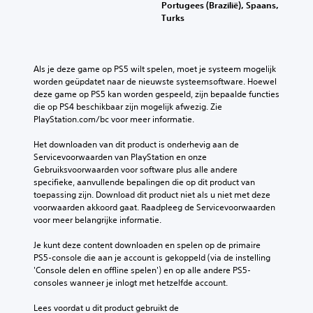
p
g
Portugees (Brazilië), Spaans,
a
l
e
e
e
Turks
l
a
n
n
g
e
g
o
.
e
e
e
m
v
n
n
d
e
v
o
Als je deze game op PS5 wilt spelen, moet je systeem mogelijk 
a
n
e
m
worden geüpdatet naar de nieuwste systeemsoftware. Hoewel 
t
o
r
d
deze game op PS5 kan worden gespeeld, zijn bepaalde functies 
d
p
t
e
die op PS4 beschikbaar zijn mogelijk afwezig. Zie 
e
e
i
g
PlayStation.com/bc voor meer informatie.
g
e
c
a
a
n
a
m
Het downloaden van dit product is onderhevig aan de 
m
m
l
e
Servicevoorwaarden van PlayStation en onze 
e
a
e
p
Gebruiksvoorwaarden voor software plus alle andere 
g
n
g
l
specifieke, aanvullende bepalingen die op dit product van 
e
i
e
a
toepassing zijn. Download dit product niet als u niet met deze 
e
e
v
y
voorwaarden akkoord gaat. Raadpleeg de Servicevoorwaarden 
n
r
o
t
voor meer belangrijke informatie.
g
w
e
e
e
a
l
v
Je kunt deze content downloaden en spelen op de primaire 
s
a
i
e
PS5-console die aan je account is gekoppeld (via de instelling 
p
r
g
r
'Console delen en offline spelen') en op alle andere PS5-
r
d
h
t
consoles wanneer je inlogt met hetzelfde account.
o
o
e
r
k
o
i
a
Lees voordat u dit product gebruikt de 
e