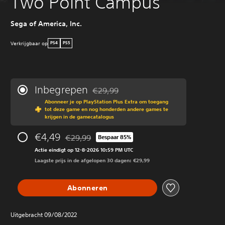
Two Point Campus
Sega of America, Inc.
Verkrijgbaar op
PS4
PS5
Inbegrepen
€29,99
Korting ten opzichte van de oorspronkeli
Abonneer je op PlayStation Plus Extra om toegang
tot deze game en nog honderden andere games te
krijgen in de gamecatalogus
€4,49
€29,99
Bespaar 85%
Korting ten opzichte van de oorspronkelijke prij
Actie eindigt op 12-8-2026 10:59 PM UTC
Laagste prijs in de afgelopen 30 dagen: €29,99
Abonneren
Uitgebracht 09/08/2022