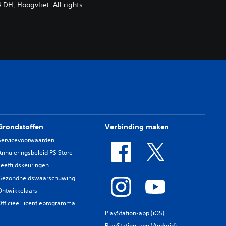
H, Hoogvliet. All rights
Grondstoffen
Verbinding maken
Servicevoorwaarden
Annuleringsbeleid PS Store
Leeftijdskeuringen
Gezondheidswaarschuwing
Ontwikkelaars
Officieel licentieprogramma
PlayStation-app (iOS)
PlayStation-app (Android)