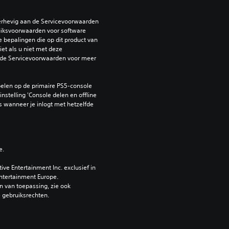
erhevig aan de Servicevoorwaarden 
iksvoorwaarden voor software 
e bepalingen die op dit product van 
et als u niet met deze 
de Servicevoorwaarden voor meer 
elen op de primaire PS5-console 
nstelling 'Console delen en offline 
 wanneer je inlogt met hetzelfde 
e.
e Entertainment Inc. exclusief in 
ntertainment Europe. 
 van toepassing, zie ook 
e gebruiksrechten.