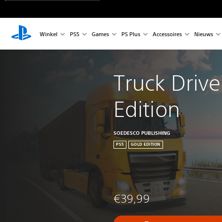
Winkel
PS5
Games
PS Plus
Accessoires
Nieuws
Truck Drive
Edition
SOEDESCO PUBLISHING
PS5
GOLD EDITION
€39,99