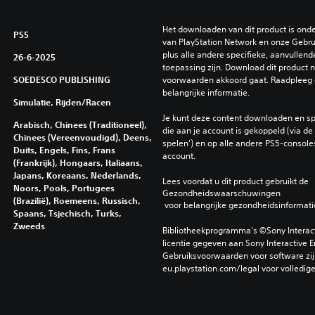
Het downloaden van dit product is ond
PS5
van PlayStation Network en onze Gebru
plus alle andere specifieke, aanvullend
26-6-2025
toepassing zijn. Download dit product ni
SOEDESCO PUBLISHING
voorwaarden akkoord gaat. Raadpleeg 
belangrijke informatie.
Simulatie, Rijden/racen
Je kunt deze content downloaden en sp
Arabisch, Chinees (Traditioneel),
die aan je account is gekoppeld (via de i
Chinees (Vereenvoudigd), Deens,
spelen') en op alle andere PS5-consoles
Duits, Engels, Fins, Frans
account.
(Frankrijk), Hongaars, Italiaans,
Japans, Koreaans, Nederlands,
Lees voordat u dit product gebruikt de 
Noors, Pools, Portugees
Gezondheidswaarschuwingen
(Brazilië), Roemeens, Russisch,
 voor belangrijke gezondheidsinformati
Spaans, Tsjechisch, Turks,
Zweeds
Bibliotheekprogramma's ©Sony Interactiv
licentie gegeven aan Sony Interactive E
Gebruiksvoorwaarden voor software zijn
eu.playstation.com/legal voor volledig