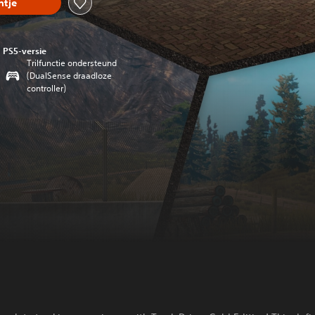
tje
PS5-versie
Trilfunctie ondersteund
(DualSense draadloze
controller)