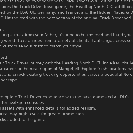
mplete trucking experience with Truck Driver Gold Edition! This defin
cludes the Truck Driver base game, the Heading North DLC, additiona
ired by the USA, UK, Germany, and France, and the Hidden Places &
. Hit the road with the best version of the original Truck Driver yet!
er:
riting a truck from your father, it’s time to hit the road and build your
ng world. Take on jobs from a variety of clients, haul cargo across sc
d customize your truck to match your style.
orth:
r Truck Driver journey with the Heading North DLC! Uncle Karl chall
ur career to the rural region of Mangefjell. Explore fresh locations, w
s, and unlock exciting trucking opportunities across a beautiful Nord
landscape.
complete Truck Driver experience with the base game and all DLCs.
 for next-gen consoles.
assets with enhanced details for added realism.
ural day-night cycle for greater immersion.
acks added to the game