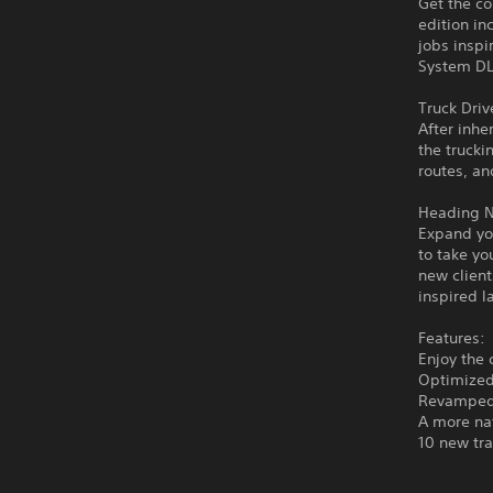
Get the co
edition in
jobs insp
System DLC
Truck Driv
After inhe
the trucki
routes, an
Heading N
Expand you
to take yo
new client
inspired 
Features:
Enjoy the 
Optimized
Revamped 
A more nat
10 new tr