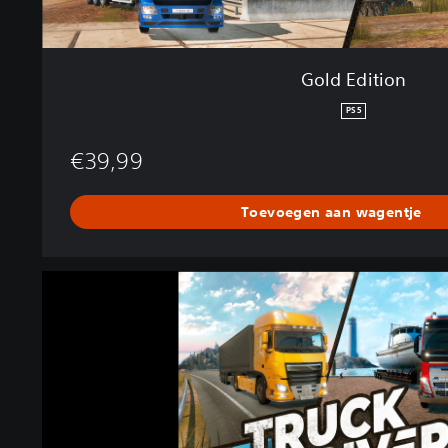
Gold Edition
PS5
€39,99
Toevoegen aan wagentje
T
r
u
c
k
D
r
i