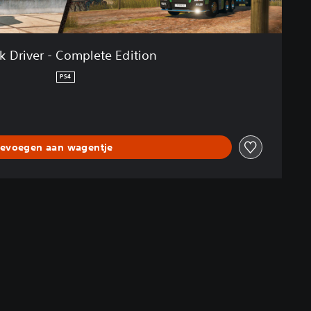
k Driver - Complete Edition
PS4
evoegen aan wagentje