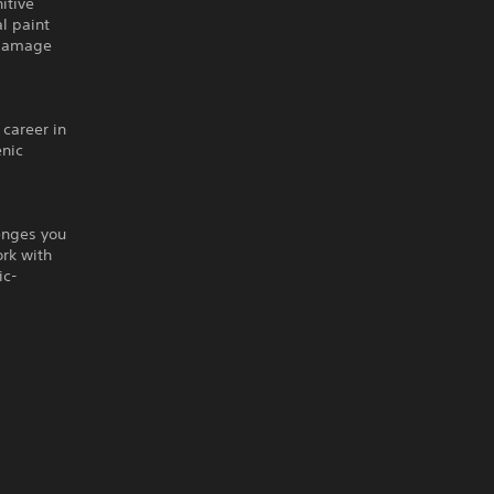
itive
l paint
 Damage
 career in
enic
enges you
ork with
ic-