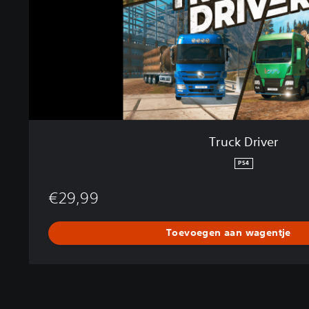
v
e
r
Truck Driver
PS4
€29,99
Toevoegen aan wagentje