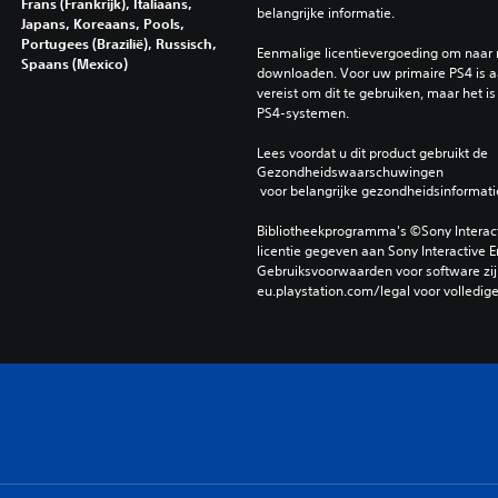
Frans (Frankrijk), Italiaans,
belangrijke informatie.
Japans, Koreaans, Pools,
Portugees (Brazilië), Russisch,
Eenmalige licentievergoeding om naar
Spaans (Mexico)
downloaden. Voor uw primaire PS4 is aa
vereist om dit te gebruiken, maar het is
PS4-systemen.
Lees voordat u dit product gebruikt de 
Gezondheidswaarschuwingen
 voor belangrijke gezondheidsinformati
Bibliotheekprogramma's ©Sony Interactiv
licentie gegeven aan Sony Interactive E
Gebruiksvoorwaarden voor software zijn
eu.playstation.com/legal voor volledig