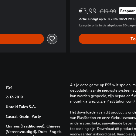
€3,99
€19,99
Bespaar
Korting ten opzich
Actie eindigt op 12-8-2026 10:59 PM U
Laagste prijs in de afgelopen 30 dage
To
Als je deze game op PS5 wilt spelen, m
PS4
geüpdatet naar de nieuwste systeemso
kan worden gespeeld, zijn bepaalde func
2-12-2019
mogelijk afwezig. Zie PlayStation.com/
Untold Tales S.A.
Het downloaden van dit product is ond
Casual, Gezin, Party
van PlayStation en onze Gebruiksvoorwa
andere specifieke, aanvullende bepaling
Chinees (Traditioneel), Chinees
toepassing zijn. Download dit product ni
(Vereenvoudigd), Duits, Engels,
voorwaarden akkoord gaat. Raadpleeg 