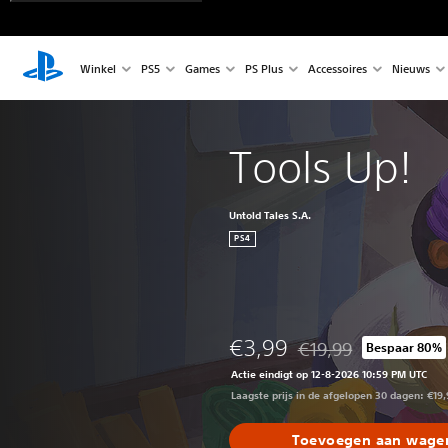
Winkel
PS5
Games
PS Plus
Accessoires
Nieuws
Tools Up!
Untold Tales S.A.
PS4
€3,99
€19,99
Bespaar 80%
Korting ten opzichte va
Actie eindigt op 12-8-2026 10:59 PM UTC
Laagste prijs in de afgelopen 30 dagen: €19
Toevoegen aan wagen