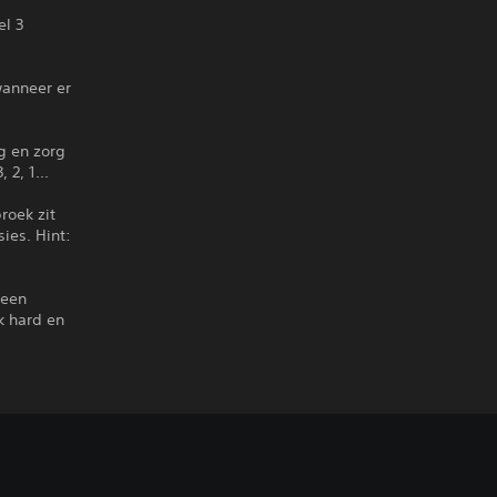
el 3
wanneer er
g en zorg
 2, 1...
roek zit
sies. Hint:
 een
k hard en