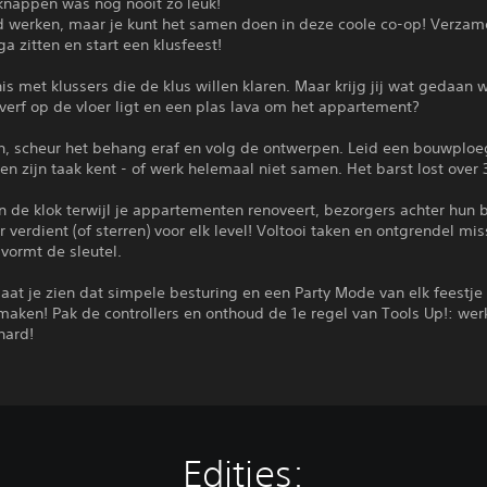
knappen was nog nooit zo leuk!
rd werken, maar je kunt het samen doen in deze coole co-op! Verzam
ga zitten en start een klusfeest!
s met klussers die de klus willen klaren. Maar krijg jij wat gedaan 
erf op de vloer ligt en een plas lava om het appartement?
n, scheur het behang eraf en volg de ontwerpen. Leid een bouwploe
en zijn taak kent - of werk helemaal niet samen. Het barst lost over 3,
 de klok terwijl je appartementen renoveert, bezorgers achter hun b
r verdient (of sterren) voor elk level! Voltooi taken en ontgrendel mis
vormt de sleutel.
laat je zien dat simpele besturing en een Party Mode van elk feestje
maken! Pak de controllers en onthoud de 1e regel van Tools Up!: wer
hard!
Edities: