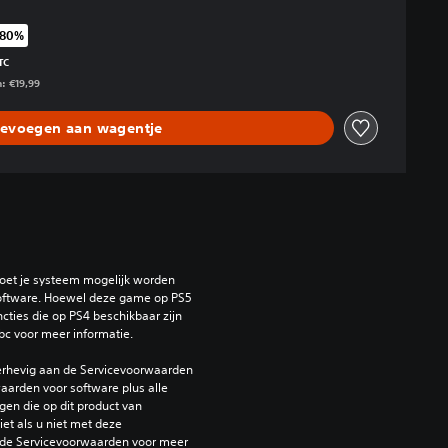
 80%
te van de oorspronkelijke prijs van €19,99
TC
n: €19,99
evoegen aan wagentje
oet je systeem mogelijk worden 
ftware. Hoewel deze game op PS5 
ties die op PS4 beschikbaar zijn 
bc voor meer informatie.
erhevig aan de Servicevoorwaarden 
arden voor software plus alle 
en die op dit product van 
et als u niet met deze 
de Servicevoorwaarden voor meer 