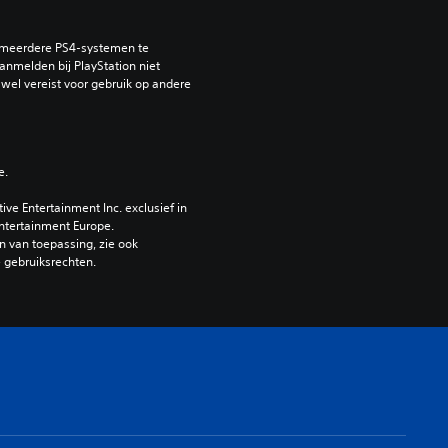
 meerdere PS4-systemen te 
nmelden bij PlayStation niet 
 wel vereist voor gebruik op andere 
e.
e Entertainment Inc. exclusief in 
ntertainment Europe. 
 van toepassing, zie ook 
e gebruiksrechten.