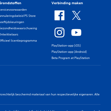
Grondstoffen
Verbinding maken
Servicevoorwaarden
Annuleringsbeleid PS Store
Leeftijdskeuringen
Gezondheidswaarschuwing
Ontwikkelaars
Officieel licentieprogramma
PlayStation-app (iOS)
PlayStation-app (Android)
Beta Program at PlayStation
rechtelijk beschermd materiaal van hun respectievelijke eigenaren. Alle