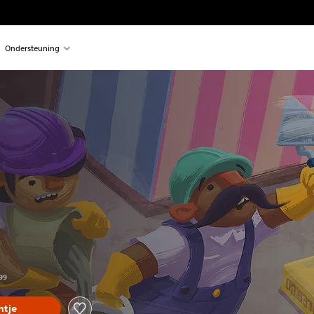
Ondersteuning
n de oorspronkelijke prijs van €19,99
,99
tje