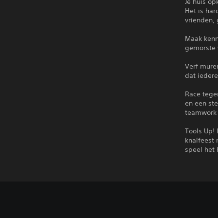
Je huis op
Het is ha
vrienden, 
Maak kenni
gemorste v
Verf mure
dat iedere
Race tegen
en een ste
teamwork 
Tools Up! 
knalfeest 
speel het 