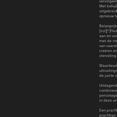
vervolgen
Met behulp
uitgebrei
opnieuw t
Belangrij
[list][*]F
aan en vor
met de ste
van vaard
creëren en
sterveling
Waardevoll
uitrustin
de juiste 
Uitdagend
combinere
personage
in deze un
Een prach
prachtige 