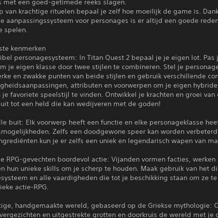
s met een goed-getimede reeks slagen.
 van krachtige rituelen bepaal je zelf hoe moeilijk de game is. Dank
de aanpassingssysteem voor personages is er altijd een goede rede
e spelen.
kste kenmerken
lexibel personagesysteem: In Titan Quest 2 bepaal je je eigen lot. Pas 
m je eigen klasse door twee stijlen te combineren. Stel je persona
rke en zwakke punten van beide stijlen en gebruik verschillende co
igheidsaanpassingen, attributen en voorwerpen om je eigen hybride 
 je favoriete speelstijl te vinden. Ontwikkel je krachten en groei van
 uit tot een held die kan wedijveren met de goden!
e buit: Elk voorwerp heeft een functie en elke personageklasse heef
gsmogelijkheden. Zelfs een doodgewone speer kan worden verbeterd
ingrediënten kun je er zelfs een uniek en legendarisch wapen van m
e RPG-gevechten boordevol actie: Vijanden vormen facties, werken
n hun unieke skills om je scherp te houden. Maak gebruik van het 
systeem en alle vaardigheden die tot je beschikking staan om ze te
ieke actie-RPG.
tige, handgemaakte wereld, gebaseerd op de Griekse mythologie: 
vergezichten en uitgestrekte grotten en doorkruis de wereld met je 