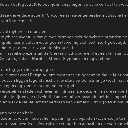
e ze heeft gestraft te bevrijden en je eigen epische verhaal te wev
in deze geweldige actie-RPG voor een nieuwe generatie mythische he
van SpellForce 3.
d vol mythen en monsters
 mythisch avontuur dat je meevoert van schilderachtige stranden en
empels naar plaatsen waar geen sterveling zich ooit heeft gewaagd,
het mysterieuze rijk van de Moirai zelf.
n klassieke wezens uit de Griekse mythologie en het eerste Titan Qu
 Centaurs, Satyrs, Harpies, Sirens, Gryphons en nog veel meer.
rkenning gerichte campagne
p je omgeving! Er zijn talloze mysteries en geheimen die je kunt on
e bossen liggen legendarische monsters op de loer en je weet maar 
e oog in oog komt te staan met een god.
ergetelijke steden vol leven en intriges. De gesprekken die je voert
 die je tijdens je reis vindt, kunnen tot verrassende ontdekkingen l
hien wel de sleutel tot het verslaan van Nemesis. Dit is jouw avontuu
ging voor een held
 daden vereisen heroïsche inspanning. De vijanden waarmee je te 
jn verre van weerloos. Ontwijk en counter hun aanvallen en overrompe