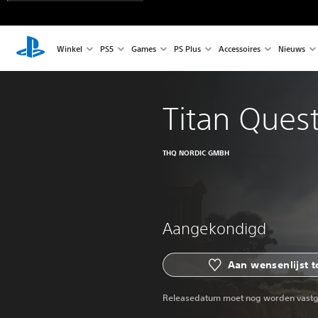
Winkel
PS5
Games
PS Plus
Accessoires
Nieuws
Titan Quest 
THQ NORDIC GMBH
Aangekondigd
Aan wensenlijst 
Releasedatum moet nog worden vastg