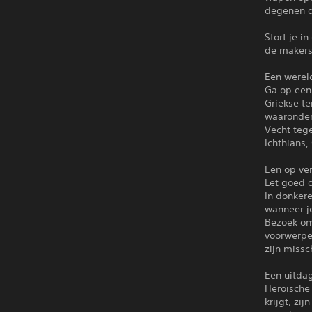
degenen di
Stort je 
de makers 
Een werel
Ga op een
Griekse t
waaronder 
Vecht tege
Ichthians,
Een op ve
Let goed o
In donker
wanneer j
Bezoek onv
voorwerpen
zijn missc
Een uitda
Heroïsche
krijgt, zi