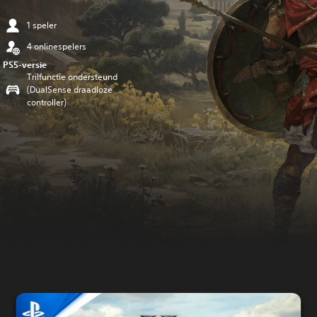
1 speler
4 onlinespelers
PS5-versie
Trilfunctie ondersteund
(DualSense draadloze
controller)