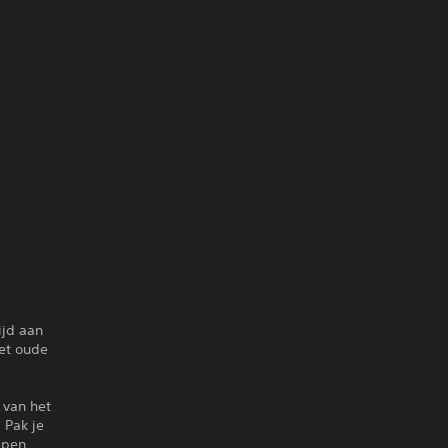
ijd aan
het oude
 van het
 Pak je
ppen,