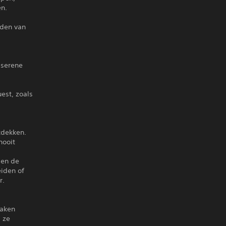
en.
lden van
 serene
est, zoals
tdekken.
nooit
 en de
eiden of
r.
maken
l ze