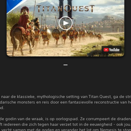
 naar de klassieke, mythologische setting van Titan Quest, ga de str
arische monsters en reis door een fantasievolle reconstructie van 
nd.
de godin van de wraak, is op oorlogspad. Ze corrumpeert de draden
aft iedereen die zich tegen haar verzet tot in de eeuwigheid - ook jou.
 vecht samen met de goden en verander het lot om Nemesis te sto