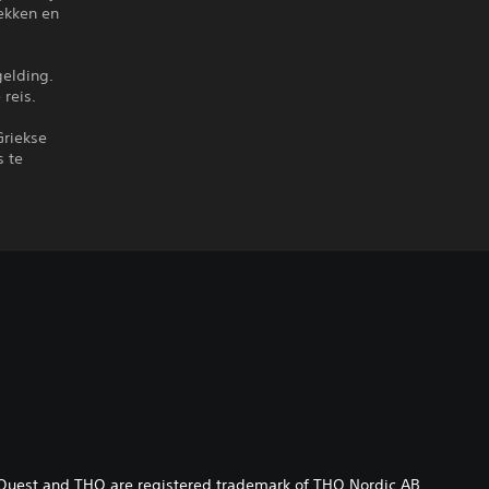
ekken en
gelding.
reis.
Griekse
s te
uest and THQ are registered trademark of THQ Nordic AB,