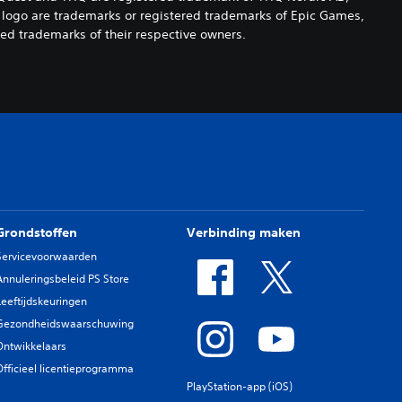
 logo are trademarks or registered trademarks of Epic Games,
red trademarks of their respective owners.
Grondstoffen
Verbinding maken
Servicevoorwaarden
Annuleringsbeleid PS Store
Leeftijdskeuringen
Gezondheidswaarschuwing
Ontwikkelaars
Officieel licentieprogramma
PlayStation-app (iOS)