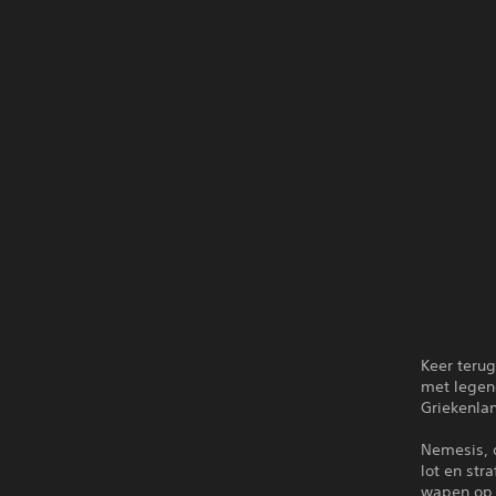
Keer terug
met legend
Griekenla
Nemesis, 
lot en str
wapen op,