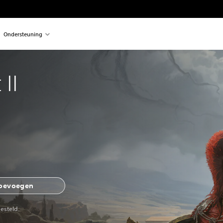
Ondersteuning
II
toevoegen
esteld.