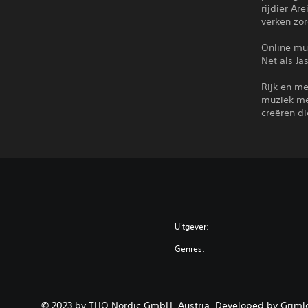
rijdier A
verken zor
Online mu
Net als Ja
Rijk en me
muziek me
creëren di
Uitgever:
Genres:
© 2023 by THQ Nordic GmbH, Austria. Developed by Griml