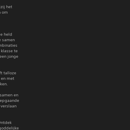
zij het
n om
je held
ge samen
mbinaties
klasse te
 een jonge
t talloze
 en met
aken.
 samen en
diepgaande
 verslaan
Ontdek
goddelijke