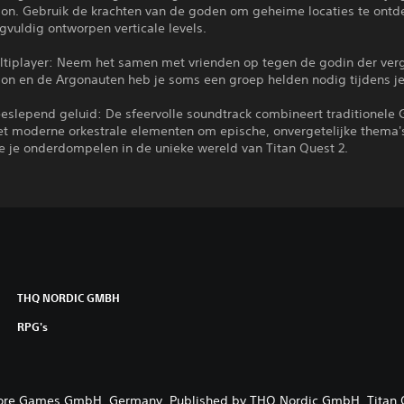
reion. Gebruik de krachten van de goden om geheime locaties te ontd
gvuldig ontworpen verticale levels.
ltiplayer: Neem het samen met vrienden op tegen de godin der ver
son en de Argonauten heb je soms een groep helden nodig tijdens je 
eslepend geluid: De sfeervolle soundtrack combineert traditionele 
t moderne orkestrale elementen om epische, onvergetelijke thema'
e je onderdompelen in de unieke wereld van Titan Quest 2.
THQ NORDIC GMBH
RPG's
ore Games GmbH, Germany. Published by THQ Nordic GmbH. Titan Q