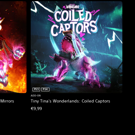
PS5
PS4
ADD-ON
Mirrors
Tiny Tina's Wonderlands: Coiled Captors
€9,99