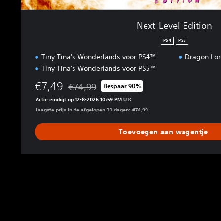
n
Next-Level Edition
PS4
PS5
Tiny Tina's Wonderlands voor PS4™
Dragon Lor
Tiny Tina's Wonderlands voor PS5™
€7,49
€74,99
Bespaar 90%
Korting ten opzichte van de oorspronkelijke pri
Actie eindigt op 12-8-2026 10:59 PM UTC
Laagste prijs in de afgelopen 30 dagen: €74,99
Toevoegen aan wagentje