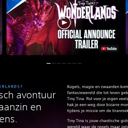
DERLANDS?
Kogels, magie en zwaarden kom
sch avontuur
fantasiewereld die tot leven ge
Tiny Tina.
Rol voor je eigen veel
aanzin en
hak je een weg door bizarre mon
tijdens je missie om de tiranni
pens.
Tiny Tina is jouw chaotische gi
wereld waar de regels maar zeld