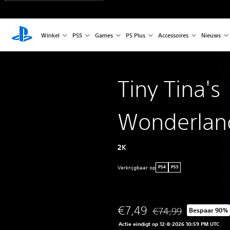
Winkel
PS5
Games
PS Plus
Accessoires
Nieuws
Tiny Tina's
Wonderlan
2K
Verkrijgbaar op
PS4
PS5
€7,49
€74,99
Bespaar 90%
Korting ten opzichte va
Actie eindigt op 12-8-2026 10:59 PM UTC