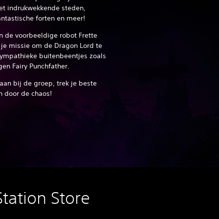
et indrukwekkende steden,
tastische forten en meer!
n de voorbeeldige robot Frette
ns je missie om de Dragon Lord te
sympathieke buitenbeentjes zoals
gen Fairy Punchfather.
aan bij de groep, trek je beste
n door de chaos!
tation Store