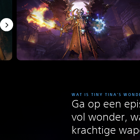
WAT IS TINY TINA'S WON
Ga op een epi
vol wonder, w
krachtige wa