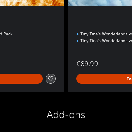
i
o
n
d Pack
Tiny Tina's Wonderlands 
Tiny Tina's Wonderlands 
js van €74,99
€89,99
To
Add-ons