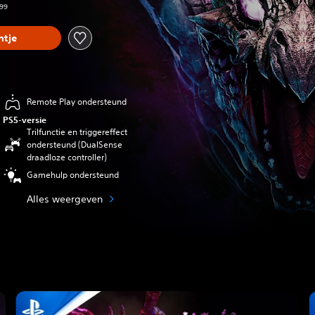
,99
tje
Remote Play ondersteund
PS5-versie
Trilfunctie en triggereffect
ondersteund (DualSense
draadloze controller)
Gamehulp ondersteund
Alles weergeven