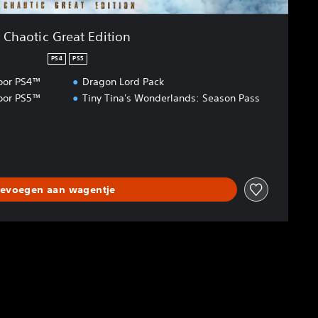
Chaotic Great Edition
PS4
PS5
voor PS4™
Dragon Lord Pack
voor PS5™
Tiny Tina's Wonderlands: Season Pass
evoegen aan wagentje