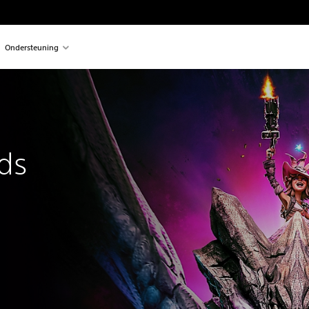
Ondersteuning
ds
n de oorspronkelijke prijs van €74,99