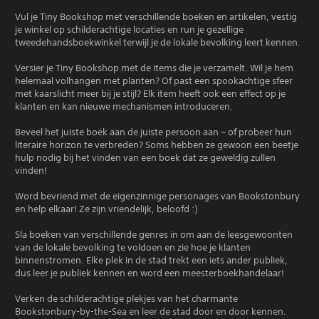
Vul je Tiny Bookshop met verschillende boeken en artikelen, vestig
je winkel op schilderachtige locaties en run je gezellige
tweedehandsboekwinkel terwijl je de lokale bevolking leert kennen.
Versier je Tiny Bookshop met de items die je verzamelt. Wil je hem
helemaal volhangen met planten? Of past een spookachtige sfeer
met kaarslicht meer bij je stijl? Elk item heeft ook een effect op je
klanten en kan nieuwe mechanismen introduceren.
Beveel het juiste boek aan de juiste persoon aan ~ of probeer hun
literaire horizon te verbreden? Soms hebben ze gewoon een beetje
hulp nodig bij het vinden van een boek dat ze geweldig zullen
vinden!
Word bevriend met de eigenzinnige personages van Bookstonbury
en help elkaar! Ze zijn vriendelijk, beloofd :)
Sla boeken van verschillende genres in om aan de leesgewoonten
van de lokale bevolking te voldoen en zie hoe je klanten
binnenstromen. Elke plek in de stad trekt een iets ander publiek,
dus leer je publiek kennen en word een meesterboekhandelaar!
Verken de schilderachtige plekjes van het charmante
Bookstonbury-by-the-Sea en leer de stad door en door kennen.