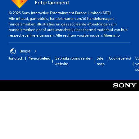
© 2026 Sony Interactive Entertainment Europe Limited (SIEE)
Alle inhoud, gametitels, handelsnamen en/of handelsimago's,
handelsmerken, illustraties en geassocieerde afbeeldingen zijn
handelsmerken en/of auteursrechtelijk beschermd materiaal van hun
respectievelijke eigenaren. Alle rechten voorbehouden.
Meer info
België
Juridisch
Privacybeleid
Gebruiksvoorwaarden
Site
Cookiebeleid
V
website
map
vo
so