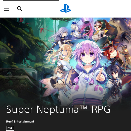
Zoeken
Super Neptunia™ RPG
Reef Entertainment
PS4