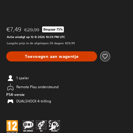
€7,49
€29,99
Bespaar 75%
Korting ten opzichte van de oorspronkelijke prijs van €2
Actie eindigt op 12-8-2026 10:59 PM UTC
Laagste prijs in de afgelopen 30 dagen: €29,99
Toevoegen aan wagentje
1 speler
Remote Play ondersteund
PS4-versie
DUALSHOCK 4-trilling