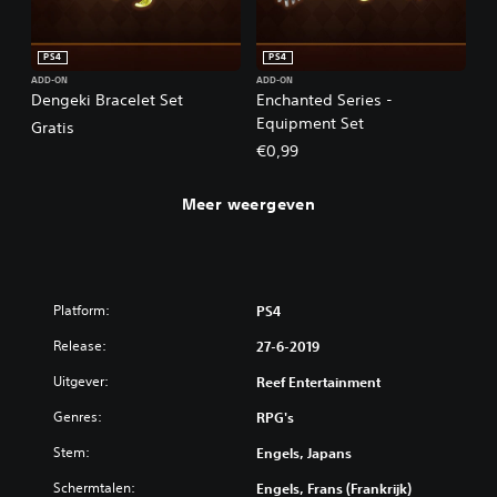
PS4
PS4
ADD-ON
ADD-ON
Dengeki Bracelet Set
Enchanted Series -
Equipment Set
Gratis
€0,99
Meer weergeven
Platform:
PS4
Release:
27-6-2019
Uitgever:
Reef Entertainment
Genres:
RPG's
Stem:
Engels, Japans
Schermtalen:
Engels, Frans (Frankrijk)