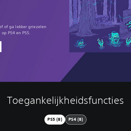
f of ga lekker griezelen
 op PS4 en PS5.
Toegankelijkheidsfuncties
PS5 (8)
PS4 (8)