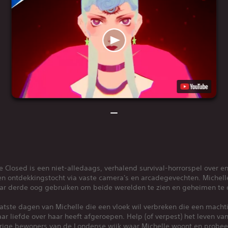
e Closed is een niet-alledaags, verhalend survival-horrorspel over e
een ontdekkingstocht via vaste camera's en arcadegevechten. Michel
aar derde oog gebruiken om beide werelden te zien en geheimen te 
atste dagen van Michelle die een vloek wil verbreken die een macht
ar liefde over haar heeft afgeroepen. Help (of verpest) het leven va
rige bewoners van de Londense wijk waar Michelle woont en probee