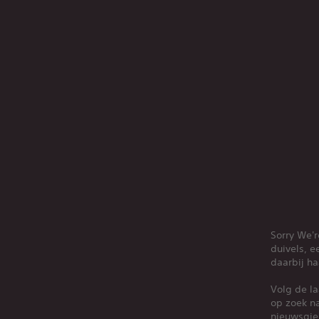
Sorry We'r
duivels, 
daarbij h
Volg de la
op zoek na
nieuwsgie