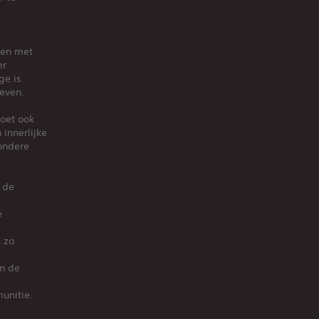
ken met
er
ge is
leven.
moet ook
innerlijke
zondere
 de
e
 zo
an de
unitie.