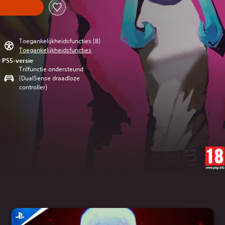
Toegankelijkheidsfuncties (8)
Toegankelijkheidsfuncties
PS5-versie
Trilfunctie ondersteund
(DualSense draadloze
controller)