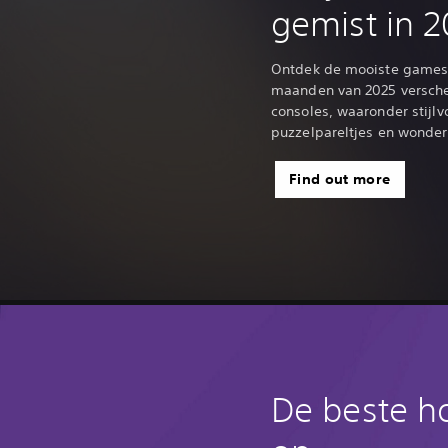
gemist in 
Ontdek de mooiste games 
maanden van 2025 versche
consoles, waaronder stijlv
puzzelpareltjes en wonderb
Find out more
De beste h