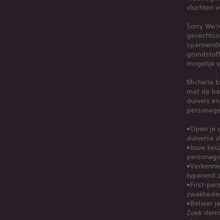
vluchten v
Sorry We'r
gevechtss
spannende
grondstoff
mogelijk v
Michelle b
met de bew
duivels en
personage
•Open je 
duivelse v
•Jouw keu
personage
•Verkenne
typerend z
•First-pe
zwakheden
•Beheer je
Zoek items