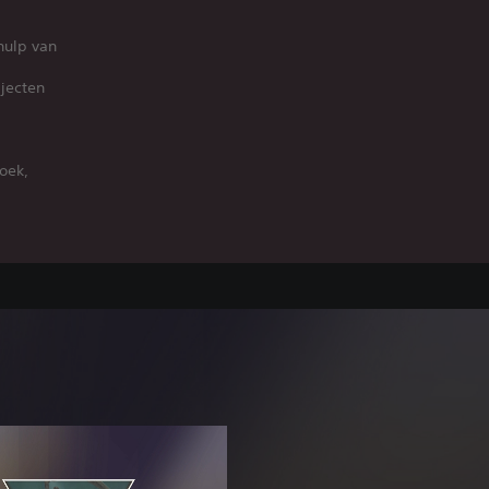
hulp van
jecten
oek,