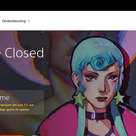
Ondersteuning
e Closed
ame
Premium om een 1.5 uur
dige game te spelen