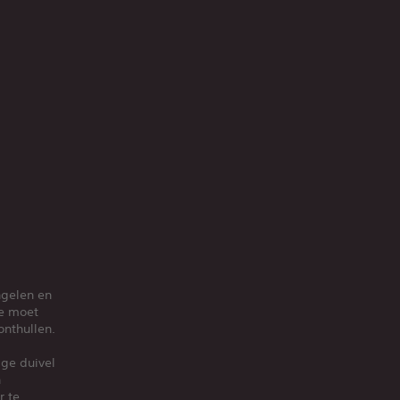
ngelen en
le moet
onthullen.
ige duivel
n
r te