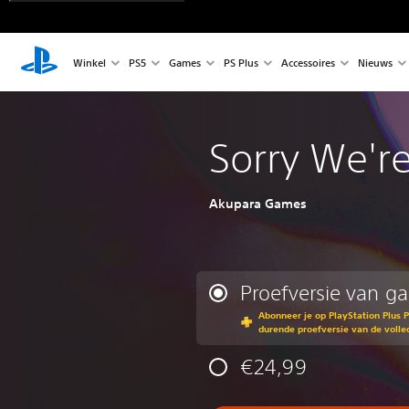
Winkel
PS5
Games
PS Plus
Accessoires
Nieuws
Sorry We'r
Akupara Games
Proefversie van g
Abonneer je op PlayStation Plus 
durende proefversie van de volle
€24,99