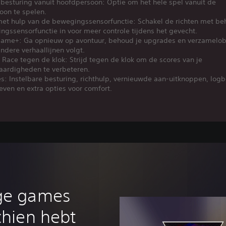
besturing vanuit hoofdpersoon: Optie om het hele spel vanuit de
oon te spelen.
met hulp van de bewegingssensorfunctie: Schakel de richten met be
gssensorfunctie in voor meer controle tijdens het gevecht.
ame+: Ga opnieuw op avontuur, behoud je upgrades en verzamelob
 andere verhaallijnen volgt.
l Race tegen de klok: Strijd tegen de klok om de scores van je
aardigheden te verbeteren.
s: Instelbare besturing, richthulp, vernieuwde aan-uitknoppen, logb
even en extra opties voor comfort.
ige games
chien hebt