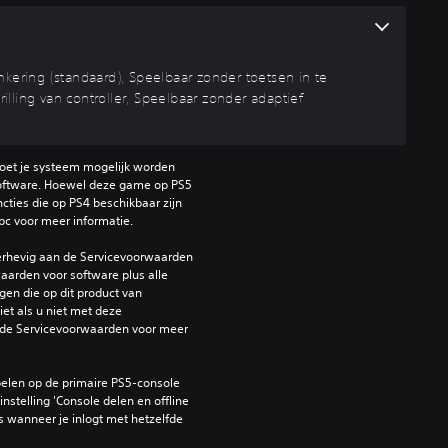
kering (standaard), Speelbaar zonder toetsen in te
ling van controller, Speelbaar zonder adaptief
oet je systeem mogelijk worden 
ftware. Hoewel deze game op PS5 
ties die op PS4 beschikbaar zijn 
bc voor meer informatie.
erhevig aan de Servicevoorwaarden 
arden voor software plus alle 
en die op dit product van 
et als u niet met deze 
de Servicevoorwaarden voor meer 
elen op de primaire PS5-console 
nstelling 'Console delen en offline 
 wanneer je inlogt met hetzelfde 