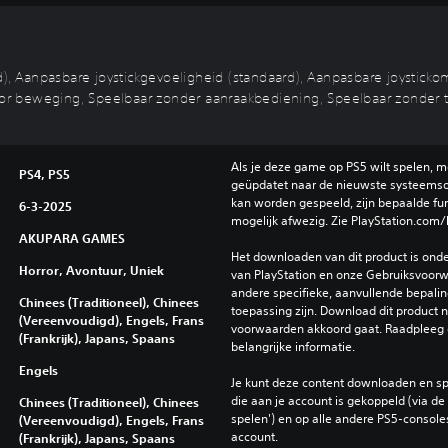
 Aanpasbare joystickgevoeligheid (standaard), Aanpasbare joystickom
 beweging, Speelbaar zonder aanraakbediening, Speelbaar zonder tril
Als je deze game op PS5 wilt spelen, m
PS4, PS5
geüpdatet naar de nieuwste systeemso
kan worden gespeeld, zijn bepaalde func
6-3-2025
mogelijk afwezig. Zie PlayStation.com/
AKUPARA GAMES
Het downloaden van dit product is ond
Horror, Avontuur, Uniek
van PlayStation en onze Gebruiksvoorwa
andere specifieke, aanvullende bepaling
Chinees (Traditioneel), Chinees
toepassing zijn. Download dit product ni
(Vereenvoudigd), Engels, Frans
voorwaarden akkoord gaat. Raadpleeg 
(Frankrijk), Japans, Spaans
belangrijke informatie.
Engels
Je kunt deze content downloaden en sp
die aan je account is gekoppeld (via de i
Chinees (Traditioneel), Chinees
spelen') en op alle andere PS5-consoles
(Vereenvoudigd), Engels, Frans
account.
(Frankrijk), Japans, Spaans