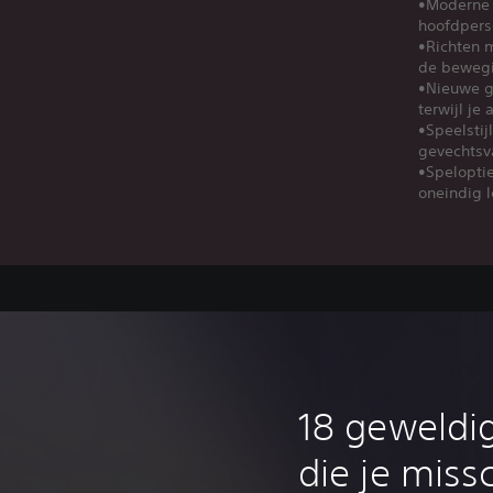
•Moderne 
hoofdpers
•Richten 
de bewegin
•Nieuwe g
terwijl je
•Speelstij
gevechtsv
•Speloptie
oneindig l
‎18 geweld
die je miss