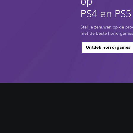
op
PS4 en PS5
Stel je zenuwen op de proe
met de beste horrorgames
Ontdek horrorgames
B
e
d
i
e
n