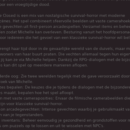
oor een vroegtijdige dood.
e Closed is een mix van nostalgische survival-horror met moderne
cènes. Het spel combineert sfeervolle beelden uit vaste camerahoe
 gevechten uit first-person arcadespellen. Verzamel items en behe
en zodat Michelle kan overleven. Besturing vanuit het hoofdpersona
oor iedereen die het gevoel van een klassieke survival-horror wil be
rengt haar tijd door in de gevaarlijke wereld van de duivels, maar 
oners van haar buurt praten. Die vechten allemaal tegen hun eigen 
 jij kan ze via Michelle helpen. Dankzij de RPG-dialogen met de bij
s kan dit spel op meerdere manieren aflopen.
derde oog: Zie twee werelden tegelijk met de gave veroorzaakt door
loek van Michelle.
zes bepalen: De keuzes die je tijdens de dialogen met de bijzonder
s maakt, bepalen hoe het spel afloopt.
n met vaste cameraposities: Ervaar de filmische camerabeelden die
ijn voor klassieke survival-horror.
rson arcadegevechten: Intense gevechten waarbij je gebruikmaakt v
 van je tegenstanders.
 inventaris: Beheer eenvoudig je gezondheid en grondstoffen voor m
 om puzzels op te lossen en uit te wisselen met NPC's.