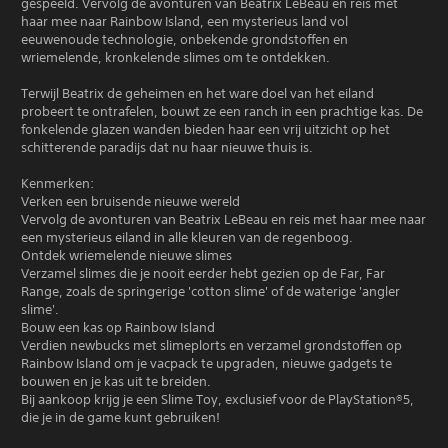
gespeeld. Vervolg de avonturen van Beatrix LeBeau en reis met
haar mee naar Rainbow Island, een mysterieus land vol
eeuwenoude technologie, onbekende grondstoffen en
wriemelende, kronkelende slimes om te ontdekken.
Terwijl Beatrix de geheimen en het ware doel van het eiland
probeert te ontrafelen, bouwt ze een ranch in een prachtige kas. De
fonkelende glazen wanden bieden haar een vrij uitzicht op het
schitterende paradijs dat nu haar nieuwe thuis is.
Kenmerken:
Verken een bruisende nieuwe wereld
Vervolg de avonturen van Beatrix LeBeau en reis met haar mee naar
een mysterieus eiland in alle kleuren van de regenboog.
Ontdek wriemelende nieuwe slimes
Verzamel slimes die je nooit eerder hebt gezien op de Far, Far
Range, zoals de springerige 'cotton slime' of de waterige 'angler
slime'.
Bouw een kas op Rainbow Island
Verdien newbucks met slimeplorts en verzamel grondstoffen op
Rainbow Island om je vacpack te upgraden, nieuwe gadgets te
bouwen en je kas uit te breiden.
Bij aankoop krijg je een Slime Toy, exclusief voor de PlayStation®5,
die je in de game kunt gebruiken!