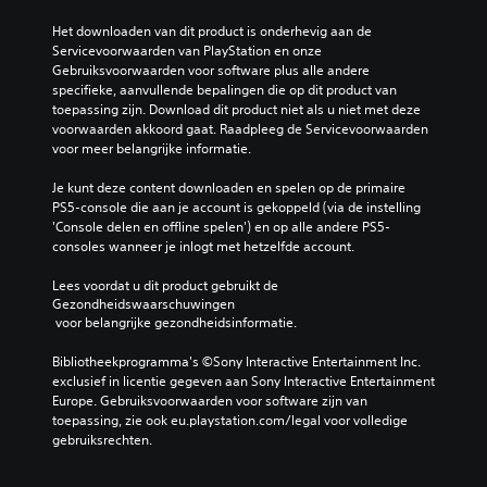
d
l
e
e
a
t
s
Het downloaden van dit product is onderhevig aan de 
l
n
l
w
s
Servicevoorwaarden van PlayStation en onze 
d
d
o
e
p
Gebruiksvoorwaarden voor software plus alle andere 
e
e
p
e
e
specifieke, aanvullende bepalingen die op dit product van 
n
m
t
r
l
toepassing zijn. Download dit product niet als u niet met deze 
a
p
i
g
e
voorwaarden akkoord gaat. Raadpleeg de Servicevoorwaarden 
l
e
e
e
n
voor meer belangrijke informatie.
t
n
s
g
o
i
.
v
e
m
Je kunt deze content downloaden en spelen op de primaire 
j
o
v
d
PS5-console die aan je account is gekoppeld (via de instelling 
d
o
e
a
'Console delen en offline spelen') en op alle andere PS5-
p
r
n
t
consoles wanneer je inlogt met hetzelfde account.
a
j
o
d
u
o
p
e
Lees voordat u dit product gebruikt de 
z
y
e
g
Gezondheidswaarschuwingen
e
s
e
a
 voor belangrijke gezondheidsinformatie.
r
t
n
m
e
i
m
e
Bibliotheekprogramma's ©Sony Interactive Entertainment Inc. 
n
c
a
g
exclusief in licentie gegeven aan Sony Interactive Entertainment 
(
k
n
e
Europe. Gebruiksvoorwaarden voor software zijn van 
a
g
i
e
toepassing, zie ook eu.playstation.com/legal voor volledige 
l
e
e
n
gebruiksrechten.
l
v
r
g
e
o
w
e
e