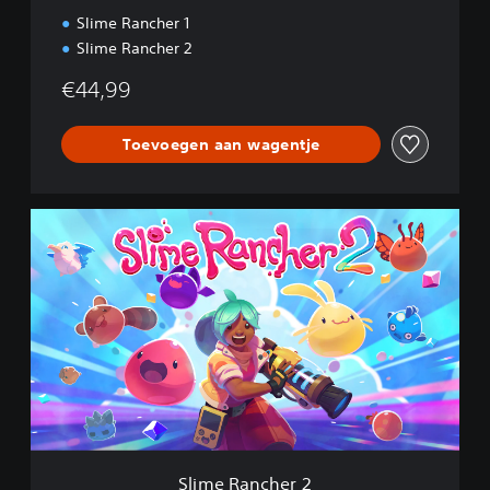
n
Slime Rancher 1
b
o
Slime Rancher 2
w
B
€44,99
u
n
Toevoegen aan wagentje
d
l
e
S
l
i
m
e
R
a
n
c
h
e
r
2
Slime Rancher 2