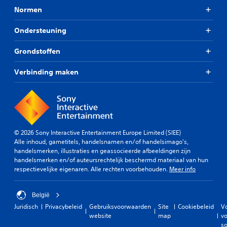
p
e
Normen
a
z
e
s
H
n
Ondersteuning
b
a
i
a
n
s
Grondstoffen
r
d
.
e
m
Verbinding maken
j
a
o
t
y
i
s
g
t
o
i
p
© 2026 Sony Interactive Entertainment Europe Limited (SIEE)
c
s
Alle inhoud, gametitels, handelsnamen en/of handelsimago's,
k
l
handelsmerken, illustraties en geassocieerde afbeeldingen zijn
o
a
handelsmerken en/of auteursrechtelijk beschermd materiaal van hun
m
a
respectievelijke eigenaren. Alle rechten voorbehouden.
Meer info
k
n
e
J
r
België
e
i
k
Juridisch
Privacybeleid
Gebruiksvoorwaarden
Site
Cookiebeleid
V
n
u
website
map
vo
g
n
so