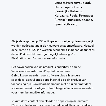
Chinees (Vereenvoudigd),
Duits, Engels, Frans
(Frankrijk), Italiaans,
Koreaans, Pools, Portugees
(Brazilië), Russisch, Spaans,
Spaans (Mexico)
Als je deze game op PS5 wilt spelen, moet je systeem mogelijk 
worden geüpdatet naar de nieuwste systeemsoftware. Hoewel 
deze game op PS5 kan worden gespeeld, zijn bepaalde functies 
die op PS4 beschikbaar zijn mogelijk afwezig. Zie 
PlayStation.com/bc voor meer informatie.
Het downloaden van dit product is onderhevig aan de 
Servicevoorwaarden van PlayStation en onze 
Gebruiksvoorwaarden voor software plus alle andere 
specifieke, aanvullende bepalingen die op dit product van 
toepassing zijn. Download dit product niet als u niet met deze 
voorwaarden akkoord gaat. Raadpleeg de Servicevoorwaarden 
voor meer belangrijke informatie.
Je kunt deze content downloaden en spelen op de primaire 
PS5-console die aan je account is gekoppeld (via de instelling 