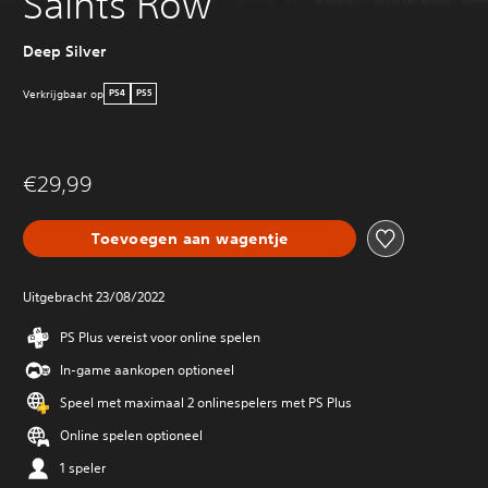
Saints Row
Deep Silver
Verkrijgbaar op
PS4
PS5
€29,99
Toevoegen aan wagentje
Uitgebracht 23/08/2022
PS Plus vereist voor online spelen
In-game aankopen optioneel
Speel met maximaal 2 onlinespelers met PS Plus
Online spelen optioneel
1 speler