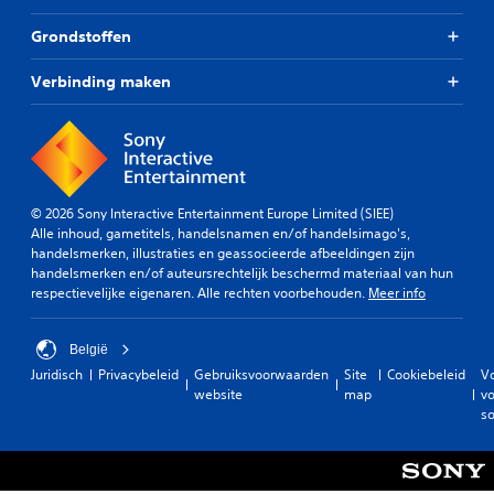
Grondstoffen
Verbinding maken
© 2026 Sony Interactive Entertainment Europe Limited (SIEE)
Alle inhoud, gametitels, handelsnamen en/of handelsimago's,
handelsmerken, illustraties en geassocieerde afbeeldingen zijn
handelsmerken en/of auteursrechtelijk beschermd materiaal van hun
respectievelijke eigenaren. Alle rechten voorbehouden.
Meer info
België
Juridisch
Privacybeleid
Gebruiksvoorwaarden
Site
Cookiebeleid
V
website
map
vo
so