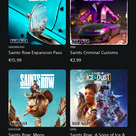
PS5
PS4
PS5
PS4
SEIZOENSPAS
ITEM
Saints Row Expansion Pass
Saints Criminal Customs
€15,99
€2,99
PS5
PS4
PS5
PS4
KOSTUUM
LEVEL
Saints Row: Merry
Saints Row: A Song of Ice &