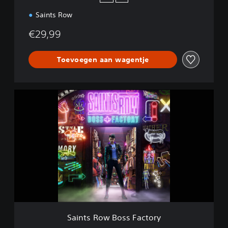
Saints Row
€29,99
Toevoegen aan wagentje
S
a
i
n
t
s
R
o
w
B
o
s
s
Saints Row Boss Factory
F