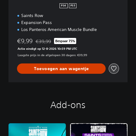
PS4
PS5
Saints Row
Expansion Pass
Los Panteros American Muscle Bundle
€9,99
€39,99
Bespaar 75%
Korting ten opzichte van de oorspronkelijke prijs 
Actie eindigt op 12-8-2026 10:59 PM UTC
Laagste prijs in de afgelopen 30 dagen: €39,99
Toevoegen aan wagentje
Add-ons