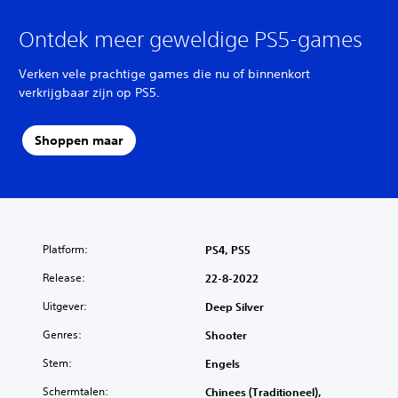
Ontdek meer geweldige PS5-games
Verken vele prachtige games die nu of binnenkort
verkrijgbaar zijn op PS5.
Shoppen maar
Platform:
PS4, PS5
Release:
22-8-2022
Uitgever:
Deep Silver
Genres:
Shooter
Stem:
Engels
Schermtalen:
Chinees (Traditioneel),