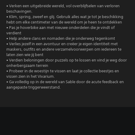
• Verken een uitgebreide wereld, vol overblijfselen van verloren
beschavingen.
• Klim, spring, zweef en glij. Gebruik alles wat je tot je beschikking
hebt om elke centimeter van de wereld om je heen te ontdekken
• Pas je hoverbike aan met nieuwe onderdelen die je vindt of
verdient
• Help andere clans en nomaden die je onderweg tegenkomt
• Verlies jezelf in een avontuur en creëer je eigen identiteit met
maskers, outfits en andere verzamelvoorwerpen om iedereen te
laten zien wie jij bent
• Verdien beloningen door puzzels op te lossen en vind je weg door
onherbergzaam terrein
• Probeer in de woestijn te vissen en laat je collectie beestjes en
vissen zien in het Vivarium.
• Ga volledig op in de wereld van Sable door de acute feedback en
aangepaste triggerweerstand.