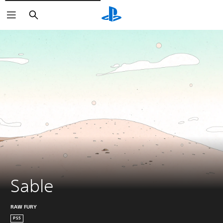
Zoeken
Sable
RAW FURY
PS5