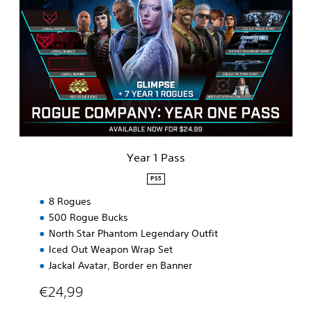
e
a
r
1
P
a
s
s
Year 1 Pass
PS5
8 Rogues
500 Rogue Bucks
North Star Phantom Legendary Outfit
Iced Out Weapon Wrap Set
Jackal Avatar, Border en Banner
€24,99