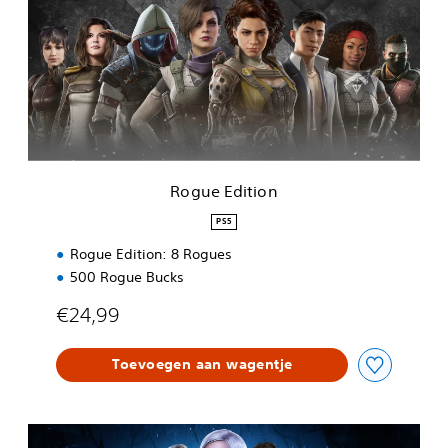
u
e
E
d
i
t
i
o
n
Rogue Edition
PS5
Rogue Edition: 8 Rogues
500 Rogue Bucks
€24,99
Toevoegen aan wagentje
Y