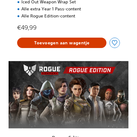
Iced Out Weapon Wrap Set
Alle extra Year 1 Pass-content
Alle Rogue Edition-content
€49,99
Toevoegen aan wagentje
R
o
g
u
e
E
d
i
t
i
o
n