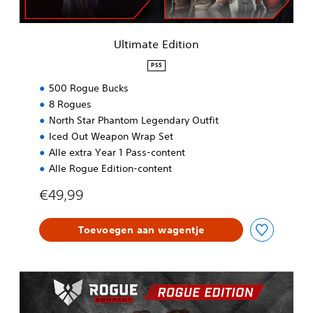
i
t
i
Ultimate Edition
o
n
PS5
500 Rogue Bucks
8 Rogues
North Star Phantom Legendary Outfit
Iced Out Weapon Wrap Set
Alle extra Year 1 Pass-content
Alle Rogue Edition-content
€49,99
Toevoegen aan wagentje
R
o
g