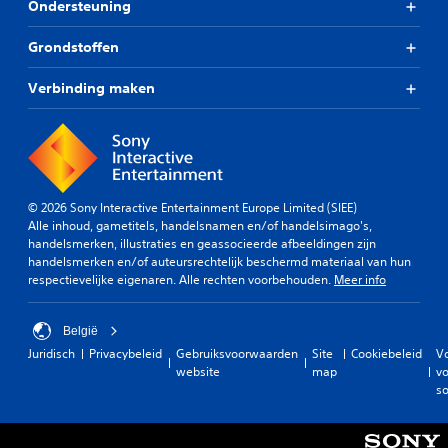
Ondersteuning
Grondstoffen
Verbinding maken
© 2026 Sony Interactive Entertainment Europe Limited (SIEE)
Alle inhoud, gametitels, handelsnamen en/of handelsimago's,
handelsmerken, illustraties en geassocieerde afbeeldingen zijn
handelsmerken en/of auteursrechtelijk beschermd materiaal van hun
respectievelijke eigenaren. Alle rechten voorbehouden.
Meer info
België
Juridisch
Privacybeleid
Gebruiksvoorwaarden
Site
Cookiebeleid
V
website
map
vo
so