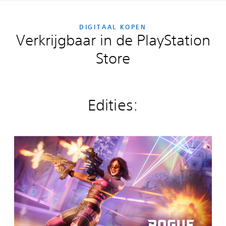
DIGITAAL KOPEN
Verkrijgbaar in de PlayStation
Store
Edities:
R
o
g
u
e
C
o
m
p