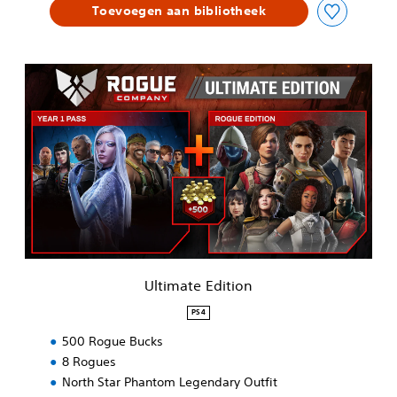
Toevoegen aan bibliotheek
U
l
t
i
m
a
t
e
E
d
i
t
i
Ultimate Edition
o
n
PS4
500 Rogue Bucks
8 Rogues
North Star Phantom Legendary Outfit