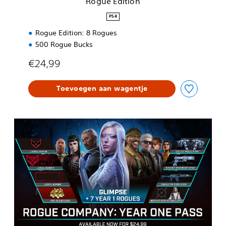
Rogue Edition
PS4
Rogue Edition: 8 Rogues
500 Rogue Bucks
€24,99
Toevoegen aan wagentje
Y
e
a
r
1
P
a
s
s