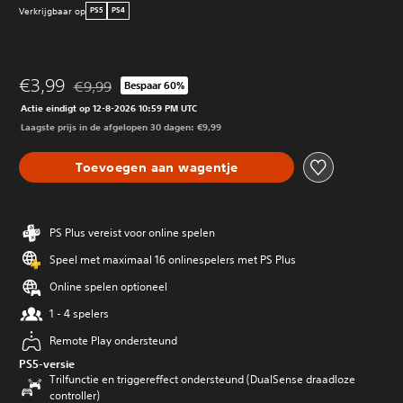
Verkrijgbaar op
PS5
PS4
€3,99
€9,99
Bespaar 60%
Korting ten opzichte van de oorspronkelijke prijs van €9
Actie eindigt op 12-8-2026 10:59 PM UTC
Laagste prijs in de afgelopen 30 dagen: €9,99
Toevoegen aan wagentje
PS Plus vereist voor online spelen
Speel met maximaal 16 onlinespelers met PS Plus
Online spelen optioneel
1 - 4 spelers
Remote Play ondersteund
PS5-versie
Trilfunctie en triggereffect ondersteund (DualSense draadloze
controller)