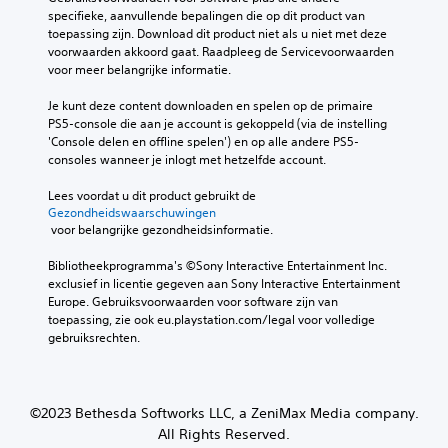
o
a
p
n
i
O
specifieke, aanvullende bepalingen die op dit product van 
o
s
t
d
d
toepassing zijn. Download dit product niet als u niet met deze 
e
r
s
i
e
e
voorwaarden akkoord gaat. Raadpleeg de Servicevoorwaarden 
f
t
e
r
e
n
voor meer belangrijke informatie.
e
.
n
t
t
v
n
n
i
o
Je kunt deze content downloaden en spelen op de primaire 
a
a
m
t
t
PS5-console die aan je account is gekoppeld (via de instelling 
3
n
a
o
e
v
'Console delen en offline spelen') en op alle andere PS5-
D
s
r
d
l
i
consoles wanneer je inlogt met hetzelfde account.
-
p
e
s
u
s
a
e
r
z
u
s
Lees voordat u dit product gebruikt de 
n
u
a
i
e
Gezondheidswaarschuwingen
J
a
d
a
e
e
 voor belangrijke gezondheidsinformatie.
e
n
i
n
k
l
h
d
.
o
o
Bibliotheekprogramma's ©Sony Interactive Entertainment Inc. 
c
e
e
n
exclusief in licentie gegeven aan Sony Interactive Entertainment 
h
J
b
r
g
Europe. Gebruiksvoorwaarden voor software zijn van 
a
e
t
e
e
toepassing, zie ook eu.playstation.com/legal voor volledige 
k
t
t
v
m
gebruiksrechten.
u
i
o
S
a
n
j
o
p
k
t
d
r
r
.
d
e
a
a
©2023 Bethesda Softworks LLC, a ZeniMax Media company.
e
n
f
a
a
All Rights Reserved.
s
i
A
k