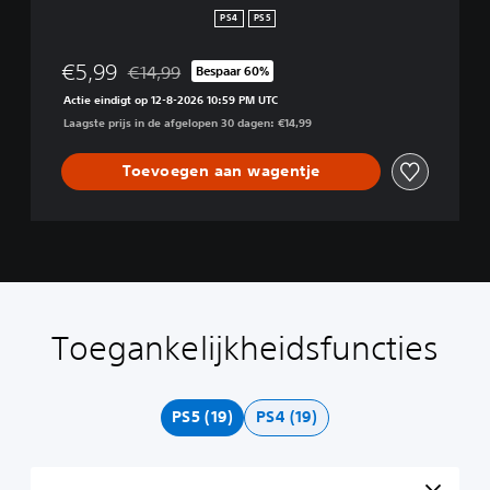
P
PS4
PS5
S
5
€5,99
€14,99
Bespaar 60%
Korting ten opzichte van de oorspronkelijke prijs 
Actie eindigt op 12-8-2026 10:59 PM UTC
Laagste prijs in de afgelopen 30 dagen: €14,99
Toevoegen aan wagentje
Toegankelijkheidsfuncties
V
M
O
B
B
T
i
o
n
e
e
r
s
n
d
d
d
a
u
o
e
i
i
n
PS5 (19)
PS4 (19)
e
-
r
e
e
s
e
a
t
n
n
c
l
u
i
i
i
r