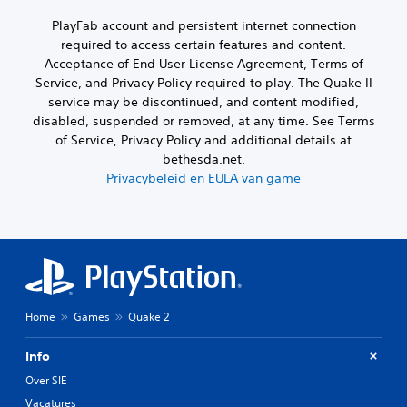
u
d
n
l
c
d
e
g
PlayFab account and persistent internet connection
h
t
i
h
e
a
required to access certain features and content.
e
o
e
s
t
Acceptance of End User License Agreement, Terms of
r
-
l
t
s
n
Service, and Privacy Policy required to play. The Quake II
u
e
e
k
a
i
service may be discontinued, and content modified,
g
l
u
t
t
a
disabled, suspended or removed, at any time. See Terms
d
n
v
m
i
e
of Service, Privacy Policy and additional details at
n
o
e
i
e
e
bethesda.net.
e
t
n
v
n
Privacybeleid en EULA van game
r
o
d
a
e
z
e
e
l
n
o
g
l
s
v
i
a
i
t
o
n
n
n
e
o
s
g
g
k
t
r
t
o
s
e
o
a
f
t
l
t
Home
Games
Quake 2
j
u
w
l
e
e
d
o
e
e
k
r
i
Info
n
n
u
d
o
d
Over SIE
o
n
e
-
a
m
t
n
Vacatures