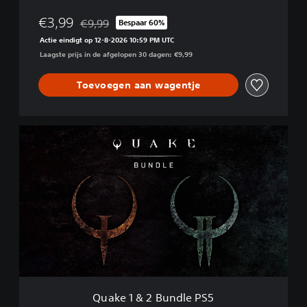
€3,99
€9,99
Bespaar 60%
Korting ten opzichte van de oorspronkelijke prijs 
Actie eindigt op 12-8-2026 10:59 PM UTC
Laagste prijs in de afgelopen 30 dagen: €9,99
Toevoegen aan wagentje
Q
u
a
k
e
1
&
2
B
u
n
d
l
Quake 1 & 2 Bundle PS5
e