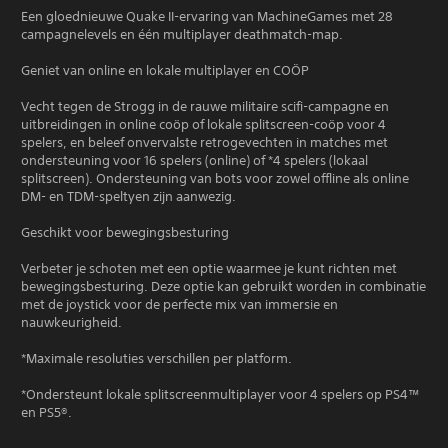
Een gloednieuwe Quake II-ervaring van MachineGames met 28
campagnelevels en één multiplayer deathmatch-map.
Geniet van online en lokale multiplayer en COÖP
Vecht tegen de Strogg in de rauwe militaire scifi-campagne en
uitbreidingen in online coöp of lokale splitscreen-coöp voor 4
spelers, en beleef onvervalste retrogevechten in matches met
ondersteuning voor 16 spelers (online) of *4 spelers (lokaal
splitscreen). Ondersteuning van bots voor zowel offline als online
DM- en TDM-speltyen zijn aanwezig.
Geschikt voor bewegingsbesturing
Verbeter je schoten met een optie waarmee je kunt richten met
bewegingsbesturing. Deze optie kan gebruikt worden in combinatie
met de joystick voor de perfecte mix van immersie en
nauwkeurigheid.
*Maximale resoluties verschillen per platform.
*Ondersteunt lokale splitscreenmultiplayer voor 4 spelers op PS4™
en PS5®.