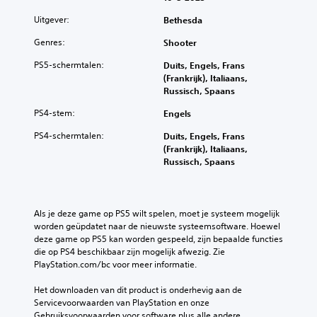
v
i
d
e
e
e
a
d
e
v
Uitgever:
Bethesda
n
n
n
s
b
e
e
v
d
p
e
Genres:
Shooter
r
n
o
e
r
d
h
e
o
g
PS5-schermtalen:
Duits, Engels, Frans
e
i
a
f
r
a
(Frankrijk), Italiaans,
k
e
a
f
g
m
Russisch, Spaans
e
n
l
e
e
e
r
i
l
c
l
PS4-stem:
Engels
a
h
n
i
t
e
l
e
g
j
e
PS4-schermtalen:
Duits, Engels, Frans
z
t
t
s
n
n
(Frankrijk), Italiaans,
e
i
z
e
e
d
Russisch, Spaans
n
j
e
l
n
i
.
d
l
e
p
e
b
f
m
e
m
e
d
e
T
r
o
Als je deze game op PS5 wilt spelen, moet je systeem mogelijk 
k
e
n
r
s
g
worden geüpdatet naar de nieuwste systeemsoftware. Hoewel 
i
g
t
o
a
e
deze game op PS5 kan worden gespeeld, zijn bepaalde functies 
j
e
e
n
l
n
die op PS4 beschikbaar zijn mogelijk afwezig. Zie 
k
l
n
a
i
PlayStation.com/bc voor meer informatie.
s
e
u
a
g
j
c
n
i
a
e
k
Het downloaden van dit product is onderhevig aan de 
r
.
d
n
s
l
Servicevoorwaarden van PlayStation en onze 
i
h
p
o
e
Gebruiksvoorwaarden voor software plus alle andere 