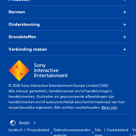
Normen
Ondersteuning
Grondstoffen
Verbinding maken
© 2026 Sony Interactive Entertainment Europe Limited (SIEE)
Alle inhoud, gametitels, handelsnamen en/of handelsimago's,
handelsmerken, illustraties en geassocieerde afbeeldingen zijn
handelsmerken en/of auteursrechtelijk beschermd materiaal van hun
respectievelijke eigenaren. Alle rechten voorbehouden.
Meer info
België
Juridisch
Privacybeleid
Gebruiksvoorwaarden
Site
Cookiebeleid
V
website
map
vo