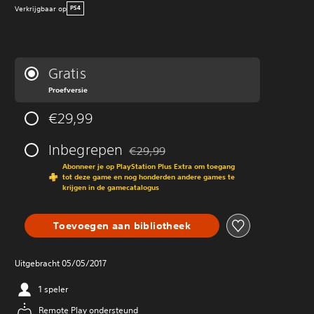
Verkrijgbaar op
PS4
Gratis
Proefversie
€29,99
Inbegrepen
€29,99
Korting ten opzichte van de oorspronkeli
Abonneer je op PlayStation Plus Extra om toegang
tot deze game en nog honderden andere games te
krijgen in de gamecatalogus
Toevoegen aan bibliotheek
Uitgebracht 05/05/2017
1 speler
Remote Play ondersteund