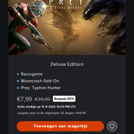
l
u
x
e
E
d
i
t
i
o
n
Deluxe Edition
Basisgame
Mooncrash Add-On
Prey: Typhon Hunter
€7,99
€39,99
Bespaar 80%
Korting ten opzichte van de oorspronkelijke prijs 
Actie eindigt op 12-8-2026 10:59 PM UTC
Laagste prijs in de afgelopen 30 dagen: €39,99
Toevoegen aan wagentje