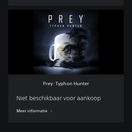
P
r
e
y
:
T
y
p
h
o
n
H
u
Prey: Typhon Hunter
n
t
e
Niet beschikbaar voor aankoop
r
Meer informatie