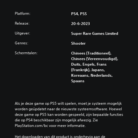
Platform:
PS4, PS5
Release:
20-6-2023
Uitgever:
Super Rare Games Limited
Genres:
Shooter
Schermtalen:
Chinees (Traditioneel),
Chinees (Vereenvoudigd),
Duits, Engels, Frans
(Frankrijk), Japans,
Koreaans, Nederlands,
Spaans
Als je deze game op PS5 wilt spelen, moet je systeem mogelijk 
worden geüpdatet naar de nieuwste systeemsoftware. Hoewel 
deze game op PS5 kan worden gespeeld, zijn bepaalde functies 
die op PS4 beschikbaar zijn mogelijk afwezig. Zie 
PlayStation.com/bc voor meer informatie.
Het downloaden van dit product is onderhevig aan de 