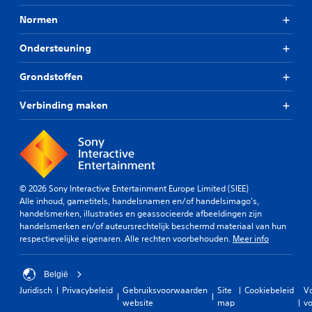
Normen
Ondersteuning
Grondstoffen
Verbinding maken
© 2026 Sony Interactive Entertainment Europe Limited (SIEE)
Alle inhoud, gametitels, handelsnamen en/of handelsimago's,
handelsmerken, illustraties en geassocieerde afbeeldingen zijn
handelsmerken en/of auteursrechtelijk beschermd materiaal van hun
respectievelijke eigenaren. Alle rechten voorbehouden.
Meer info
België
Juridisch
Privacybeleid
Gebruiksvoorwaarden
Site
Cookiebeleid
V
website
map
vo