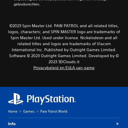
l
s
e
gebruiksrechten.
l
z
r
e
i
e
d
e
n
i
n
J
©2023 Spin Master Ltd. PAW PATROL and all related titles,
g
.
e
a
logos, characters; and SPIN MASTER logo are trademarks of
k
a
Spin Master Ltd. Used under license. Nickelodeon and all
u
n
related titles and logos are trademarks of Viacom
n
p
International Inc. Published by Outright Games Limited.
t
a
Software © 2023 Outright Games Limited. Developed by ©
d
s
e
2023 3DClouds.it
s
g
e
Privacybeleid en EULA van game
a
n
m
.
e
t
S
i
p
j
e
d
e
e
Home
Games
Paw Patrol World
n
l
s
b
d
Info
a