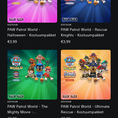
PS5
PS4
PS5
PS4
KOSTUUM
KOSTUUM
PAW Patrol World -
PAW Patrol World - Rescue
Halloween - Kostuumpakket
Knights - Kostuumpakket
€3,99
€3,99
PS5
PS4
PS5
PS4
KOSTUUM
KOSTUUM
PAW Patrol World - The
PAW Patrol World - Ultimate
Mighty Movie -
Rescue - Kostuumpakket
Kostuumpakket