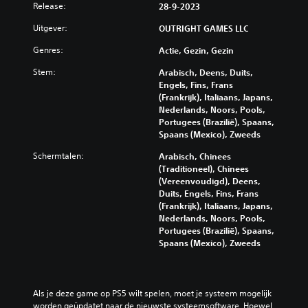
l
a
Release:
e
28-9-2023
j
i
n
v
d
j
Uitgever:
OUTRIGHT GAMES LLC
i
a
e
k
n
n
b
Genres:
z
Actie, Gezin, Gezin
g
c
e
a
s
Stem:
Arabisch, Deens, Duits,
l
e
c
e
Engels, Fins, Frans
a
h
e
l
(Frankrijk), Italiaans, Japans,
n
t
r
e
Nederlands, Noors, Pools,
g
e
d
m
Portugees (Brazilië), Spaans,
r
r
)
e
Spaans (Mexico), Zweeds
i
z
n
J
j
e
t
Schermtalen:
Arabisch, Chinees
e
k
t
e
(Traditioneel), Chinees
k
s
t
n
(Vereenvoudigd), Deens,
u
t
e
v
Duits, Engels, Fins, Frans
n
e
n
a
(Frankrijk), Italiaans, Japans,
t
v
e
n
Nederlands, Noors, Pools,
d
e
n
d
Portugees (Brazilië), Spaans,
e
r
d
e
Spaans (Mexico), Zweeds
b
h
e
g
e
a
m
a
d
a
p
m
i
l
e
e
Als je deze game op PS5 wilt spelen, moet je systeem mogelijk 
e
l
n
a
worden geüpdatet naar de nieuwste systeemsoftware. Hoewel 
n