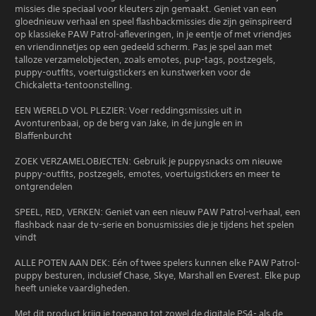
missies die speciaal voor kleuters zijn gemaakt. Geniet van een
gloednieuw verhaal en speel flashbackmissies die zijn geïnspireerd
op klassieke PAW Patrol-afleveringen, in je eentje of met vriendjes
en vriendinnetjes op een gedeeld scherm. Pas je spel aan met
talloze verzamelobjecten, zoals emotes, pup-tags, postzegels,
puppy-outfits, voertuigstickers en kunstwerken voor de
Chickaletta-tentoonstelling.
EEN WERELD VOL PLEZIER: Voer reddingsmissies uit in
Avonturenbaai, op de berg van Jake, in de jungle en in
Blaffenburcht
ZOEK VERZAMELOBJECTEN: Gebruik je puppysnacks om nieuwe
puppy-outfits, postzegels, emotes, voertuigstickers en meer te
ontgrendelen
SPEEL, RED, VERKEN: Geniet van een nieuw PAW Patrol-verhaal, een
flashback naar de tv-serie en bonusmissies die je tijdens het spelen
vindt
ALLE POTEN AAN DEK: Eén of twee spelers kunnen elke PAW Patrol-
puppy besturen, inclusief Chase, Skye, Marshall en Everest. Elke pup
heeft unieke vaardigheden.
Met dit product krijg je toegang tot zowel de digitale PS4- als de