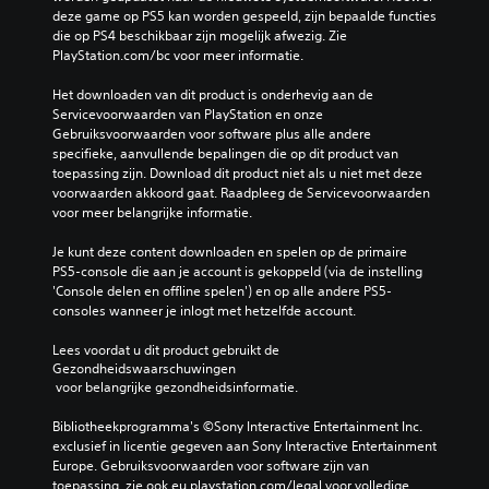
i
.
l
deze game op PS5 kan worden gespeeld, zijn bepaalde functies 
i
j
t
die op PS4 beschikbaar zijn mogelijk afwezig. Zie 
n
n
i
PlayStation.com/bc voor meer informatie.
g
e
j
s
n
d
Het downloaden van dit product is onderhevig aan de 
e
p
b
Servicevoorwaarden van PlayStation en onze 
l
e
e
Gebruiksvoorwaarden voor software plus alle andere 
e
r
k
specifieke, aanvullende bepalingen die op dit product van 
m
s
i
toepassing zijn. Download dit product niet als u niet met deze 
e
o
j
voorwaarden akkoord gaat. Raadpleeg de Servicevoorwaarden 
n
n
k
voor meer belangrijke informatie.
t
a
e
e
g
n
Je kunt deze content downloaden en spelen op de primaire 
n
e
.
PS5-console die aan je account is gekoppeld (via de instelling 
v
s
'Console delen en offline spelen') en op alle andere PS5-
a
o
consoles wanneer je inlogt met hetzelfde account.
n
n
G
d
d
a
Lees voordat u dit product gebruikt de 
e
e
m
Gezondheidswaarschuwingen
g
r
e
 voor belangrijke gezondheidsinformatie.
a
t
p
m
i
Bibliotheekprogramma's ©Sony Interactive Entertainment Inc. 
a
e
t
exclusief in licentie gegeven aan Sony Interactive Entertainment 
u
v
e
Europe. Gebruiksvoorwaarden voor software zijn van 
o
z
l
toepassing, zie ook eu.playstation.com/legal voor volledige 