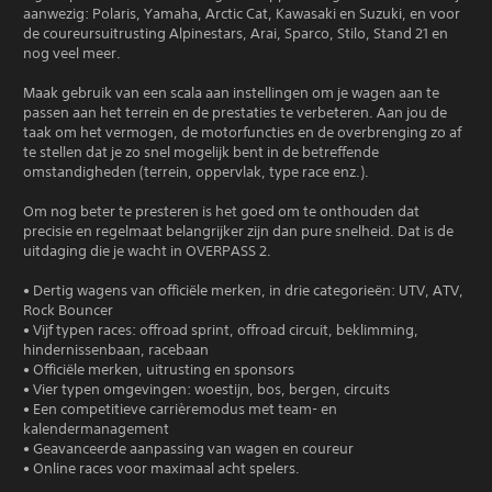
aanwezig: Polaris, Yamaha, Arctic Cat, Kawasaki en Suzuki, en voor
de coureursuitrusting Alpinestars, Arai, Sparco, Stilo, Stand 21 en
nog veel meer.
Maak gebruik van een scala aan instellingen om je wagen aan te
passen aan het terrein en de prestaties te verbeteren. Aan jou de
taak om het vermogen, de motorfuncties en de overbrenging zo af
te stellen dat je zo snel mogelijk bent in de betreffende
omstandigheden (terrein, oppervlak, type race enz.).
Om nog beter te presteren is het goed om te onthouden dat
precisie en regelmaat belangrijker zijn dan pure snelheid. Dat is de
uitdaging die je wacht in OVERPASS 2.
• Dertig wagens van officiële merken, in drie categorieën: UTV, ATV,
Rock Bouncer
• Vijf typen races: offroad sprint, offroad circuit, beklimming,
hindernissenbaan, racebaan
• Officiële merken, uitrusting en sponsors
• Vier typen omgevingen: woestijn, bos, bergen, circuits
• Een competitieve carrièremodus met team- en
kalendermanagement
• Geavanceerde aanpassing van wagen en coureur
• Online races voor maximaal acht spelers.