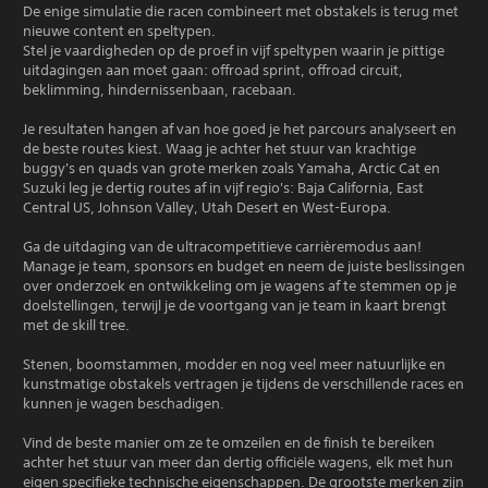
De enige simulatie die racen combineert met obstakels is terug met
nieuwe content en speltypen.
Stel je vaardigheden op de proef in vijf speltypen waarin je pittige
uitdagingen aan moet gaan: offroad sprint, offroad circuit,
beklimming, hindernissenbaan, racebaan.
Je resultaten hangen af van hoe goed je het parcours analyseert en
de beste routes kiest. Waag je achter het stuur van krachtige
buggy's en quads van grote merken zoals Yamaha, Arctic Cat en
Suzuki leg je dertig routes af in vijf regio's: Baja California, East
Central US, Johnson Valley, Utah Desert en West-Europa.
Ga de uitdaging van de ultracompetitieve carrièremodus aan!
Manage je team, sponsors en budget en neem de juiste beslissingen
over onderzoek en ontwikkeling om je wagens af te stemmen op je
doelstellingen, terwijl je de voortgang van je team in kaart brengt
met de skill tree.
Stenen, boomstammen, modder en nog veel meer natuurlijke en
kunstmatige obstakels vertragen je tijdens de verschillende races en
kunnen je wagen beschadigen.
Vind de beste manier om ze te omzeilen en de finish te bereiken
achter het stuur van meer dan dertig officiële wagens, elk met hun
eigen specifieke technische eigenschappen. De grootste merken zijn