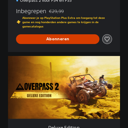
Overpass 2 voor PS4 en PS5
Inbegrepen
€29,99
Korting ten opzichte van de oorspronkelijk
Abonneer je op PlayStation Plus Extra om toegang tot deze
game en nog honderden andere games te krijgen in de
gamecatalogus
Abonneren
D
e
l
u
x
e
E
d
i
t
i
o
n
Deluxe Edition