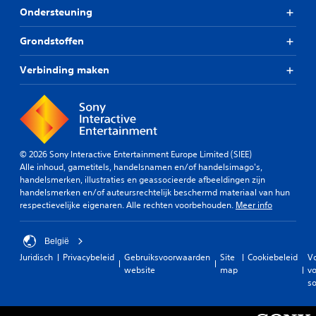
Ondersteuning
Grondstoffen
Verbinding maken
© 2026 Sony Interactive Entertainment Europe Limited (SIEE)
Alle inhoud, gametitels, handelsnamen en/of handelsimago's,
handelsmerken, illustraties en geassocieerde afbeeldingen zijn
handelsmerken en/of auteursrechtelijk beschermd materiaal van hun
respectievelijke eigenaren. Alle rechten voorbehouden.
Meer info
België
Juridisch
Privacybeleid
Gebruiksvoorwaarden
Site
Cookiebeleid
V
website
map
vo
so