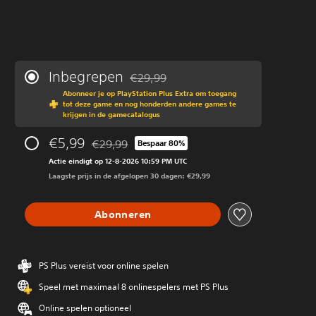
Inbegrepen
€29,99
Korting ten opzichte van de oorspronkeli
Abonneer je op PlayStation Plus Extra om toegang
tot deze game en nog honderden andere games te
krijgen in de gamecatalogus
€5,99
€29,99
Bespaar 80%
Korting ten opzichte van de oorspronkelijke prij
Actie eindigt op 12-8-2026 10:59 PM UTC
Laagste prijs in de afgelopen 30 dagen: €29,99
Abonneren
PS Plus vereist voor online spelen
Speel met maximaal 8 onlinespelers met PS Plus
Online spelen optioneel