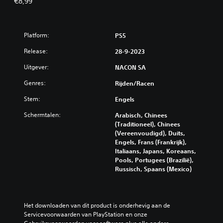
€8,99
Platform:
PS5
Release:
28-9-2023
Uitgever:
NACON SA
Genres:
Rijden/racen
Stem:
Engels
Schermtalen:
Arabisch, Chinees
(Traditioneel), Chinees
(Vereenvoudigd), Duits,
Engels, Frans (Frankrijk),
Italiaans, Japans, Koreaans,
Pools, Portugees (Brazilië),
Russisch, Spaans (Mexico)
Het downloaden van dit product is onderhevig aan de 
Servicevoorwaarden van PlayStation en onze 