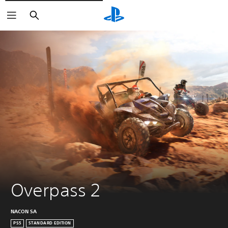
Zoeken
Overpass 2
NACON SA
PS5
STANDARD EDITION