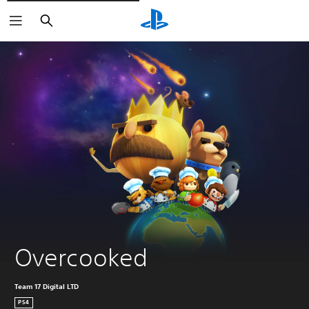
Zoeken
Overcooked
Team 17 Digital LTD
PS4