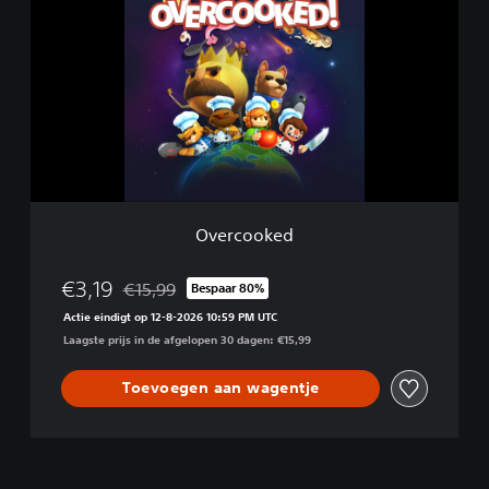
e
r
c
o
o
k
e
d
Overcooked
€3,19
€15,99
Bespaar 80%
Korting ten opzichte van de oorspronkelijke prijs v
Actie eindigt op 12-8-2026 10:59 PM UTC
Laagste prijs in de afgelopen 30 dagen: €15,99
Toevoegen aan wagentje