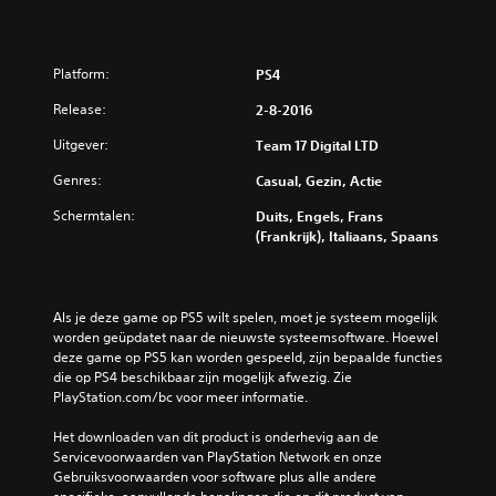
Platform:
PS4
Release:
2-8-2016
Uitgever:
Team 17 Digital LTD
Genres:
Casual, Gezin, Actie
Schermtalen:
Duits, Engels, Frans
(Frankrijk), Italiaans, Spaans
Als je deze game op PS5 wilt spelen, moet je systeem mogelijk 
worden geüpdatet naar de nieuwste systeemsoftware. Hoewel 
deze game op PS5 kan worden gespeeld, zijn bepaalde functies 
die op PS4 beschikbaar zijn mogelijk afwezig. Zie 
PlayStation.com/bc voor meer informatie.
Het downloaden van dit product is onderhevig aan de 
Servicevoorwaarden van PlayStation Network en onze 
Gebruiksvoorwaarden voor software plus alle andere 