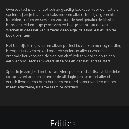
Overcooked is een chaotisch en gezellig kookspel voor één tot vier
spelers. Jij en je team van koks moeten allerlei heerlijke gerechten
bereiden, koken en serveren voordat de heetgebakerde klanten
boos vertrekken. Slijp je messen en haal je schort uit de kast!
Werken in deze keuken is zeker geen eitje, dus laat je niet van de
kook brengen!
Het Uienrijk is in gevaar en alleen perfect koken kan nu nog redding
brengen! In Overcooked moeten spelers in allerlei wrede en
vreemde keukens aan de slag om chef-kok te worden en zo een
eeuwenoud, eetbaar kwaad uit te roeien dat het land teistert.
Speel in je eentje of met tot wel vier spelers in chaotische, klassieke
co-op-avonturen en spannende uitdagingen. Je moet allerlei
verschillende gerechten bereiden en goed samenwerken om het
meest effectieve, ultieme team te worden!
Edities: