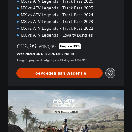
o
MX vs ATV Legends - Track Pass 2026
n
MX vs ATV Legends - Track Pass 2025
MX vs ATV Legends - Track Pass 2024
MX vs ATV Legends - Track Pass 2023
MX vs ATV Legends - Track Pass 2022
MX vs ATV Legends - Loyalty Bundles
€118,99
€169,99
Bespaar 30%
Korting ten opzichte van de oorspronkelijke prij
Actie eindigt op 12-8-2026 10:59 PM UTC
Laagste prijs in de afgelopen 30 dagen: €169,99
Toevoegen aan wagentje
2
0
2
6
D
e
l