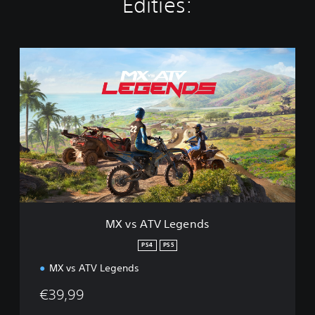
Edities:
M
X
v
s
A
T
V
L
e
g
e
n
d
MX vs ATV Legends
s
PS4
PS5
MX vs ATV Legends
€39,99