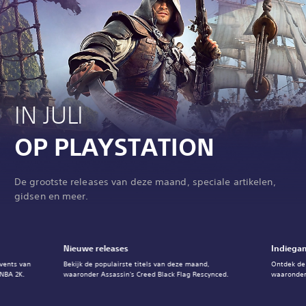
IN JULI
OP PLAYSTATION
De grootste releases van deze maand, speciale artikelen,
gidsen en meer.
Nieuwe releases
Indiegam
events van
Bekijk de populairste titels van deze maand,
Ontdek de
 NBA 2K.
waaronder Assassin's Creed Black Flag Rescynced.
waaronder