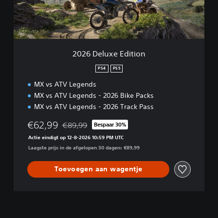
u
x
e
E
d
i
2026 Deluxe Edition
t
i
PS4
PS5
o
MX vs ATV Legends
n
MX vs ATV Legends - 2026 Bike Packs
MX vs ATV Legends - 2026 Track Pass
€62,99
€89,99
Bespaar 30%
Korting ten opzichte van de oorspronkelijke prij
Actie eindigt op 12-8-2026 10:59 PM UTC
Laagste prijs in de afgelopen 30 dagen: €89,99
Toevoegen aan wagentje