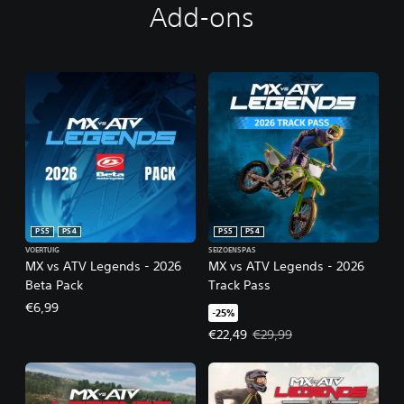
Add-ons
PS5
PS4
PS5
PS4
VOERTUIG
SEIZOENSPAS
MX vs ATV Legends - 2026
MX vs ATV Legends - 2026
Beta Pack
Track Pass
€6,99
-25%
Actieprijs: €22,49. Oorspronkelijk
€22,49
€29,99