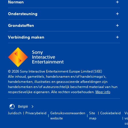
Normen
Ondersteuning
Grondstoffen
Verbinding maken
© 2026 Sony Interactive Entertainment Europe Limited (SIEE)
Alle inhoud, gametitels, handelsnamen en/of handelsimago's,
handelsmerken, illustraties en geassocieerde afbeeldingen zijn
handelsmerken en/of auteursrechtelijk beschermd materiaal van hun
respectievelijke eigenaren. Alle rechten voorbehouden.
Meer info
België
Juridisch
Privacybeleid
Gebruiksvoorwaarden
Site
Cookiebeleid
V
website
map
vo
so