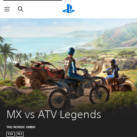
Zoeken
MX vs ATV Legends
THQ NORDIC GMBH
PS4
PS5