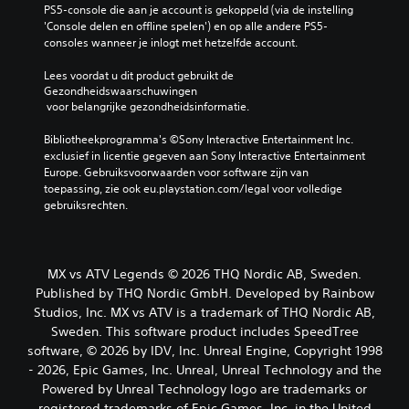
PS5-console die aan je account is gekoppeld (via de instelling 
'Console delen en offline spelen') en op alle andere PS5-
consoles wanneer je inlogt met hetzelfde account.
Lees voordat u dit product gebruikt de 
Gezondheidswaarschuwingen
 voor belangrijke gezondheidsinformatie.
Bibliotheekprogramma's ©Sony Interactive Entertainment Inc. 
exclusief in licentie gegeven aan Sony Interactive Entertainment 
Europe. Gebruiksvoorwaarden voor software zijn van 
toepassing, zie ook eu.playstation.com/legal voor volledige 
gebruiksrechten.
MX vs ATV Legends © 2026 THQ Nordic AB, Sweden.
Published by THQ Nordic GmbH. Developed by Rainbow
Studios, Inc. MX vs ATV is a trademark of THQ Nordic AB,
Sweden. This software product includes SpeedTree
software, © 2026 by IDV, Inc. Unreal Engine, Copyright 1998
- 2026, Epic Games, Inc. Unreal, Unreal Technology and the
Powered by Unreal Technology logo are trademarks or
registered trademarks of Epic Games, Inc. in the United