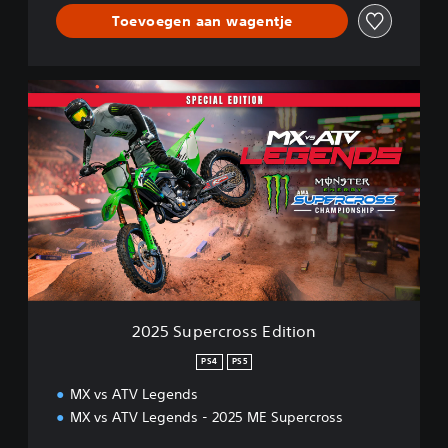
Toevoegen aan wagentje
2
0
2
5
S
u
p
e
r
c
r
o
s
2025 Supercross Edition
s
E
PS4
PS5
d
MX vs ATV Legends
i
t
MX vs ATV Legends - 2025 ME Supercross
i