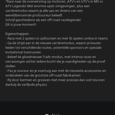
"Race naar de overwinning op motoren, ATV's en UTV's in MX vs
ATV Legends! Met enorme open omgevingen, plus een
carrièremodus waarin je alle ups en downs van een
wereldberoemde profcoureur beleeft.
Schrijf geschiedenis als een off-road-racelegende!
Dit is jouw moment!
Eigenschappen:
- Race met 2 spelers in splitscreen en met 16 spelers online in teams
- Ga de strijd aan in de nieuwe carrièremodus, waarin je keuzes
leiden tot verschillende routes, potentiële sponsors en speciale
Invitational-toernooien
- Beleef de gloednieuwe Trails-modus, met intense races en
verrassingen achter iedere bocht die je vaardigheden op de proef
stellen
- Pas je coureur en je voertuig aan met de nieuwste accessoires en
onderdelen van de grootste off-road-fabrikanten
- Rij door bermen en groeven met meer precisie dan ooit tevoren
dankzij de verfijnde physics