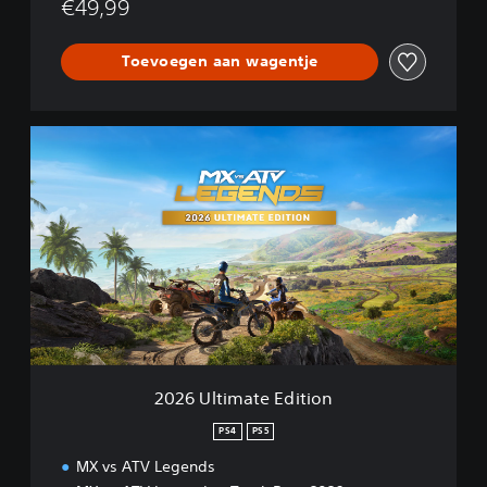
o
€49,99
n
Toevoegen aan wagentje
2
0
2
6
U
l
t
i
m
a
t
e
E
2026 Ultimate Edition
d
i
PS4
PS5
t
MX vs ATV Legends
i