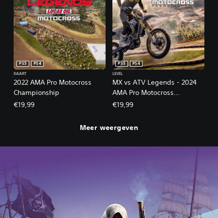
PS5
PS4
PS5
PS4
KAART
LEVEL
2022 AMA Pro Motocross
MX vs ATV Legends - 2024
Championship
AMA Pro Motocross
Championship
€19,99
€19,99
Meer weergeven