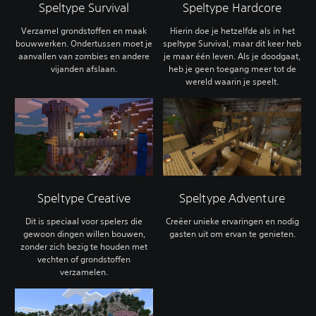
Speltype Survival
Speltype Hardcore
Verzamel grondstoffen en maak
Hierin doe je hetzelfde als in het
bouwwerken. Ondertussen moet je
speltype Survival, maar dit keer heb
aanvallen van zombies en andere
je maar één leven. Als je doodgaat,
vijanden afslaan.
heb je geen toegang meer tot de
wereld waarin je speelt.
Speltype Creative
Speltype Adventure
Dit is speciaal voor spelers die
Creëer unieke ervaringen en nodig
gewoon dingen willen bouwen,
gasten uit om ervan te genieten.
zonder zich bezig te houden met
vechten of grondstoffen
verzamelen.