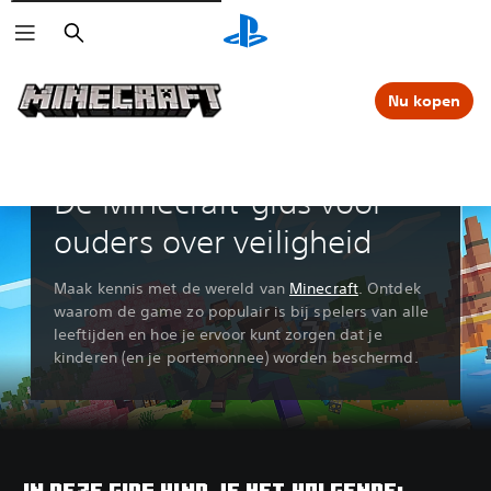
Zoeken
Nu kopen
De Minecraft-gids voor
ouders over veiligheid
Maak kennis met de wereld van
Minecraft
. Ontdek
waarom de game zo populair is bij spelers van alle
leeftijden en hoe je ervoor kunt zorgen dat je
kinderen (en je portemonnee) worden beschermd.
IN DEZE GIDS VIND JE HET VOLGENDE: