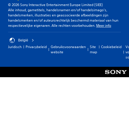
© 2026 Sony Interactive Entertainment Europe Limited (SIEE)
Alle inhoud, gametitels, handelsnamen en/of handelsimago's,
handelsmerken, illustraties en geassocieerde afbeeldingen zijn
handelsmerken en/of auteursrechtelijk beschermd materiaal van hun
respectievelijke eigenaren. Alle rechten voorbehouden.
Meer info
België
Juridisch
Privacybeleid
Gebruiksvoorwaarden
Site
Cookiebeleid
V
website
map
vo
so