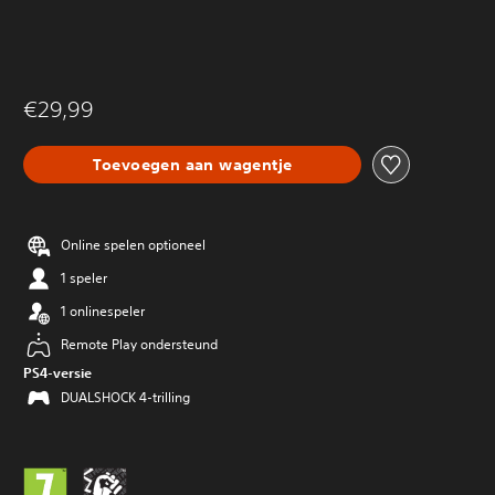
€29,99
Toevoegen aan wagentje
Online spelen optioneel
1 speler
1 onlinespeler
Remote Play ondersteund
PS4-versie
DUALSHOCK 4-trilling