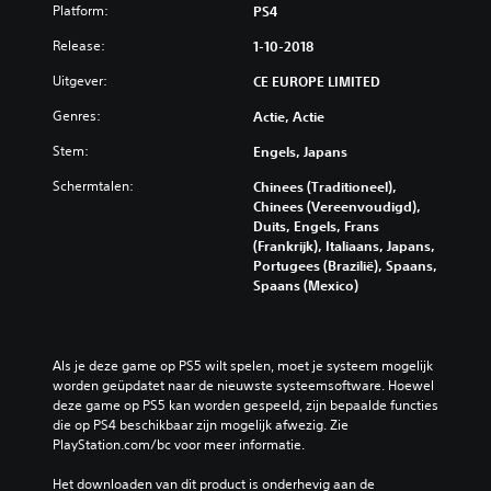
Platform:
PS4
Release:
1-10-2018
Uitgever:
CE EUROPE LIMITED
Genres:
Actie, Actie
Stem:
Engels, Japans
Schermtalen:
Chinees (Traditioneel),
Chinees (Vereenvoudigd),
Duits, Engels, Frans
(Frankrijk), Italiaans, Japans,
Portugees (Brazilië), Spaans,
Spaans (Mexico)
Als je deze game op PS5 wilt spelen, moet je systeem mogelijk 
worden geüpdatet naar de nieuwste systeemsoftware. Hoewel 
deze game op PS5 kan worden gespeeld, zijn bepaalde functies 
die op PS4 beschikbaar zijn mogelijk afwezig. Zie 
PlayStation.com/bc voor meer informatie.
Het downloaden van dit product is onderhevig aan de 