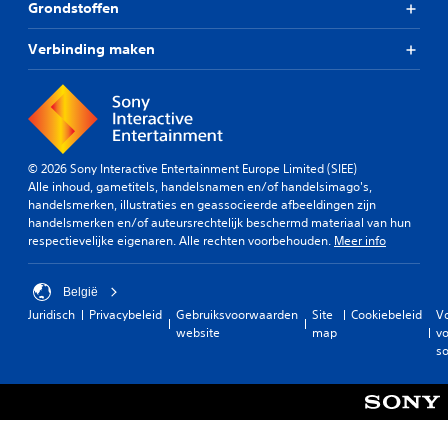
Grondstoffen
Verbinding maken
© 2026 Sony Interactive Entertainment Europe Limited (SIEE)
Alle inhoud, gametitels, handelsnamen en/of handelsimago's,
handelsmerken, illustraties en geassocieerde afbeeldingen zijn
handelsmerken en/of auteursrechtelijk beschermd materiaal van hun
respectievelijke eigenaren. Alle rechten voorbehouden.
Meer info
België
Juridisch
Privacybeleid
Gebruiksvoorwaarden
Site
Cookiebeleid
V
website
map
vo
so