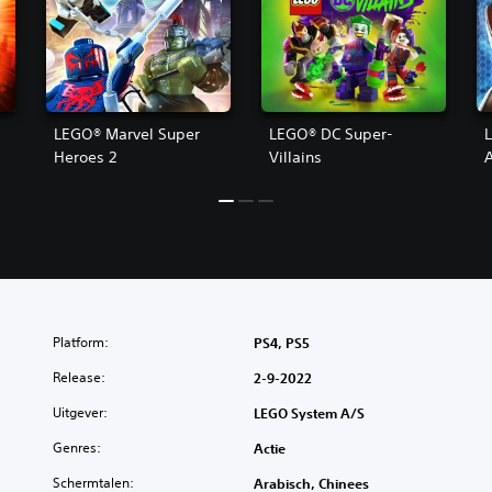
s
LEGO® Marvel Super
LEGO® DC Super-
Heroes 2
Villains
Platform:
PS4, PS5
Release:
2-9-2022
Uitgever:
LEGO System A/S
Genres:
Actie
Schermtalen:
Arabisch, Chinees