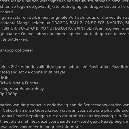
dste Manga-helden verschijnen in een nieuw strijdtoneel: onze wer
chten ze tegen de gevaarlijkste bedreiging, en dragen de Jump Forc
nsheid.
eigen avatar en duik in een originele Verhaalmodus om te vechten a
chtigste Manga-helden uit DRAGON BALL Z, ONE PIECE, NARUTO, B
HUNTER, YU-GI-OH!, YU YU HAKUSHO, SAINT SEIYA en nog veel mee
 je naar de Online Lobby om andere spelers uit te dagen en talloze
en te ontdekken.
ankoop optioneel
s
elers 2-2 - Voor de volledige game heb je een PlayStation®Plus-li
 toegang tot de online multiplayer
 16GB
®4 Vibratie Functie
ning Voor Remote-Play
20p,1080p
oaden van dit product is onderhevig aan de Servicevoorwaarden va
on Network en onze Gebruiksvoorwaarden voor software plus alle and
, aanvullende bepalingen die op dit product van toepassing zijn. D
ct niet als u niet met deze voorwaarden akkoord gaat. Raadpleeg de
orwaarden voor meer belangrijke informatie.