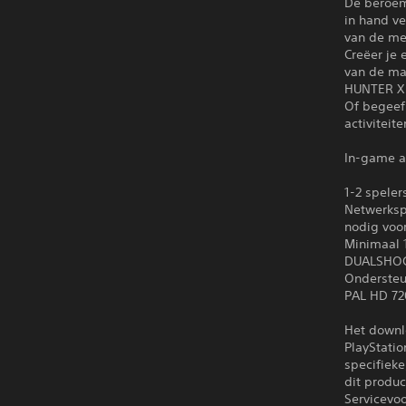
De beroem
in hand ve
van de me
Creëer je 
van de ma
HUNTER X 
Of begeef
activiteit
In-game a
1-2 speler
Netwerksp
nodig voor
Minimaal
DUALSHOCK
Ondersteu
PAL HD 7
Het downl
PlayStati
specifieke
dit produ
Servicevo