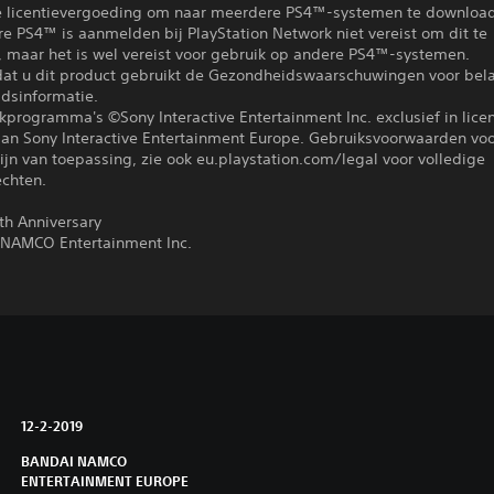
 licentievergoeding om naar meerdere PS4™-systemen te download
e PS4™ is aanmelden bij PlayStation Network niet vereist om dit te
, maar het is wel vereist voor gebruik op andere PS4™-systemen.
dat u dit product gebruikt de Gezondheidswaarschuwingen voor bela
dsinformatie.
kprogramma's ©Sony Interactive Entertainment Inc. exclusief in licen
an Sony Interactive Entertainment Europe. Gebruiksvoorwaarden vo
ijn van toepassing, zie ook eu.playstation.com/legal voor volledige
echten.
h Anniversary
NAMCO Entertainment Inc.
12-2-2019
BANDAI NAMCO
ENTERTAINMENT EUROPE