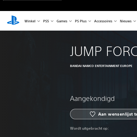
Winkel
PS5
Games
PS Plus
Accessoires
Nieuws
JUMP FOR
BANDAI NAMCO ENTERTAINMENT EUROPE
Aangekondigd
Aan wensenlijst 
Wordt uitgebracht op: