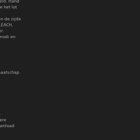
eld. Hand
e het lot
an de zijde
LEACH,
r.
 modi en
dmaatschap
n
ere
ownload