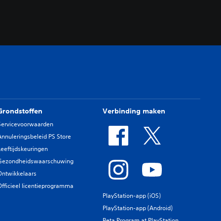
Grondstoffen
Verbinding maken
Servicevoorwaarden
Annuleringsbeleid PS Store
Leeftijdskeuringen
Gezondheidswaarschuwing
Ontwikkelaars
Officieel licentieprogramma
PlayStation-app (iOS)
PlayStation-app (Android)
Beta Program at PlayStation