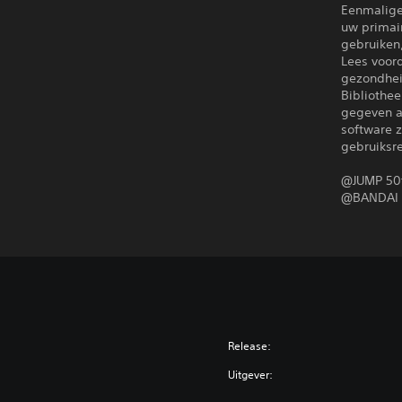
Eenmalige
uw primair
gebruiken
Lees voor
gezondhei
Bibliothee
gegeven a
software z
gebruiksr
@JUMP 50t
@BANDAI 
Release:
Uitgever: