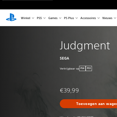
Winkel
PS5
Games
PS Plus
Accessoires
Nieuws
Judgment
SEGA
Verkrijgbaar op
PS4
PS5
€39,99
Toevoegen aan wagen