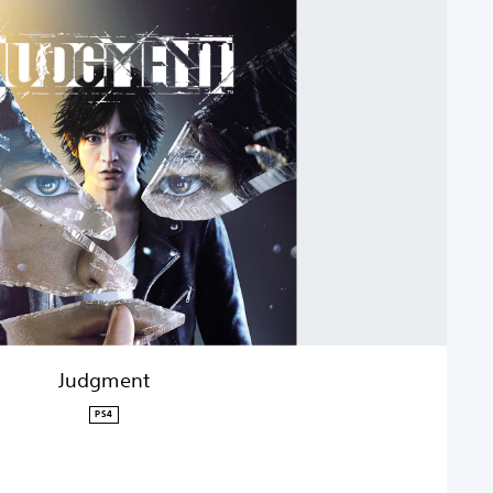
Judgment
PS4