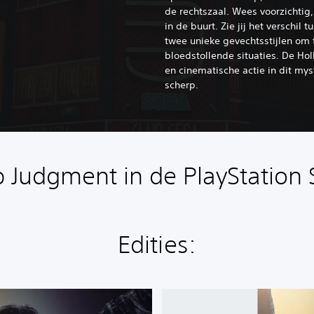
de rechtszaal. Wees voorzichtig, 
in de buurt. Zie jij het verschil 
twee unieke gevechtsstijlen om 
bloedstollende situaties. De H
en cinematische actie in dit my
scherp.
 Judgment in de PlayStation 
Edities:
J
u