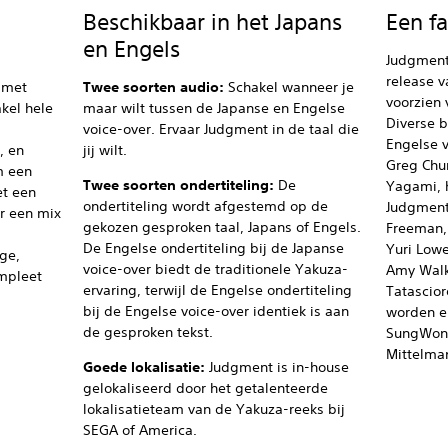
Beschikbaar in het Japans
Een fa
en Engels
Judgment 
release 
 met
Twee soorten audio:
Schakel wanneer je
voorzien 
kel hele
maar wilt tussen de Japanse en Engelse
Diverse 
voice-over. Ervaar Judgment in de taal die
Engelse v
, en
jij wilt.
Greg Chun
m een
Twee soorten ondertiteling:
De
Yagami, 
et een
ondertiteling wordt afgestemd op de
Judgment.
r een mix
gekozen gesproken taal, Japans of Engels.
Freeman,
De Engelse ondertiteling bij de Japanse
Yuri Lowe
ge,
voice-over biedt de traditionele Yakuza-
Amy Walk
ompleet
ervaring, terwijl de Engelse ondertiteling
Tatascio
bij de Engelse voice-over identiek is aan
worden er
de gesproken tekst.
SungWon 
Mittelman
Goede lokalisatie:
Judgment is in-house
gelokaliseerd door het getalenteerde
lokalisatieteam van de Yakuza-reeks bij
SEGA of America.