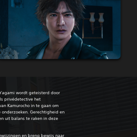
Yagami wordt geteisterd door
als privédetective het
van Kamurocho in te gaan om
e onderzoeken. Gerechtigheid en
 uit balans te raken in deze
nwijzingen en breng bewijs naar